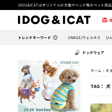
IDOG&ICATはオリジナルの犬服やベッド等のペット
card_giftcard
トレンドキーワード
error_outline
UNAGE/ウェルネス
ひ
ドッグウェア
ホーム
犬 
TAG： 