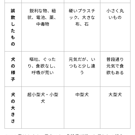
誤
鋭利な物、紐
硬いプラスチ
小さく丸
飲
状、電池、薬、
ック、大きな
いもの
し
中毒物
布、石
た
も
の
犬
嘔吐、ぐった
元気だが、い
普段通り
の
り、食欲なし、
つもと少し違
元気で食
様
呼吸が荒い
う
欲もある
子
犬
超小型犬・小型
中型犬
大型犬
の
犬
大
き
さ