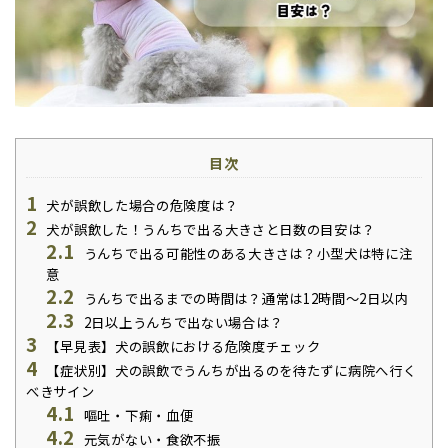
目次
1
犬が誤飲した場合の危険度は？
2
犬が誤飲した！うんちで出る大きさと日数の目安は？
2.1
うんちで出る可能性のある大きさは？小型犬は特に注
意
2.2
うんちで出るまでの時間は？通常は12時間～2日以内
2.3
2日以上うんちで出ない場合は？
3
【早見表】犬の誤飲における危険度チェック
4
【症状別】犬の誤飲でうんちが出るのを待たずに病院へ行く
べきサイン
4.1
嘔吐・下痢・血便
4.2
元気がない・食欲不振