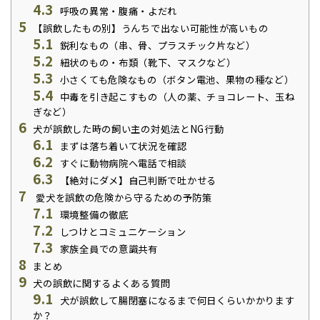
4.3
呼吸の異常・腹痛・よだれ
5
【誤飲したもの別】うんちで出ない可能性が高いもの
5.1
鋭利なもの（串、骨、プラスチック片など）
5.2
紐状のもの・布類（靴下、マスクなど）
5.3
小さくても危険なもの（ボタン電池、果物の種など）
5.4
中毒を引き起こすもの（人の薬、チョコレート、玉ね
ぎなど）
6
犬が誤飲した時の飼い主の対処法とNG行動
6.1
まずは落ち着いて状況を確認
6.2
すぐに動物病院へ電話で相談
6.3
【絶対にダメ】自己判断で吐かせる
7
愛犬を誤飲の危険から守るための予防策
7.1
環境整備の徹底
7.2
しつけとコミュニケーション
7.3
家族全員での意識共有
8
まとめ
9
犬の誤飲に関するよくある質問
9.1
犬が誤飲して腸閉塞になるまで何日くらいかかります
か？