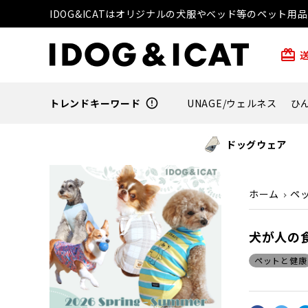
IDOG&ICATはオリジナルの犬服やベッド等のペット
card_giftcard
トレンドキーワード
error_outline
UNAGE/ウェルネス
ひ
ドッグウェア
ホーム
ペ
犬が人の
ペットと健康