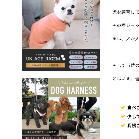
犬を飼育し
その際ジー
実は、犬が
そして当然
とはいえ、
食べ
少し
我慢