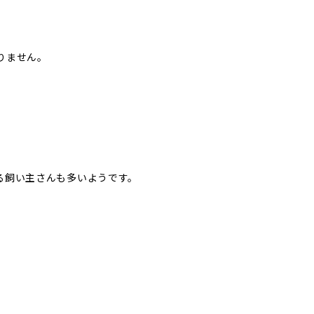
りません。
。
る飼い主さんも多いようです。