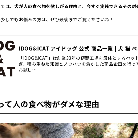
事では、
犬が人の食べ物を欲しがる理由
と、
今すぐ実践できるその対
に少しでもお悩みの方は、ぜひ最後までご覧くださいね！
IDOG&ICAT アイドッグ 公式 商品一覧 | 犬 猫
「IDOG&ICAT」は創業33年の縫製工場を母体とするペ
ぎ、積み重ねた知識とノウハウを活かした商品企画を行っ
お試し…
って人の食べ物がダメな理由