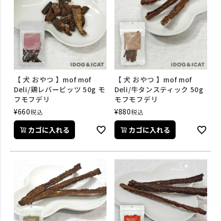
【 犬 おやつ 】mof mof
【 犬 おやつ 】mof mof
Deli/鶏レバービッツ 50g モ
Deli/牛タンスティック 50g
フモフデリ
モフモフデリ
¥
660
¥
880
税込
税込
カゴに入れる
カゴに入れる