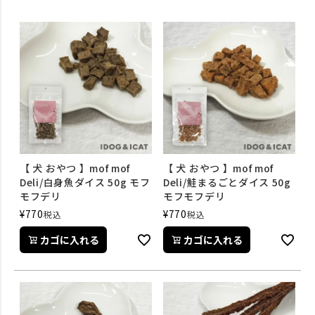
【 犬 おやつ 】mof mof
【 犬 おやつ 】mof mof
Deli/白身魚ダイス 50g モフ
Deli/鮭まるごとダイス 50g
モフデリ
モフモフデリ
¥
770
¥
770
税込
税込
カゴに入れる
カゴに入れる