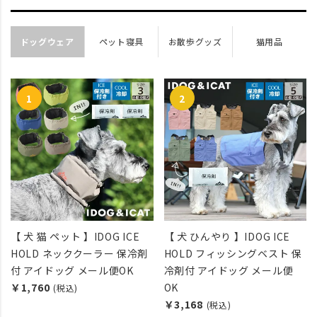
ドッグウェア
ペット寝具
お散歩グッズ
猫用品
【 犬 猫 ペット 】IDOG ICE
【 犬 ひんやり 】IDOG ICE
HOLD ネッククーラー 保冷剤
HOLD フィッシングベスト 保
付 アイドッグ メール便OK
冷剤付 アイドッグ メール便
￥1,760
OK
(税込)
￥3,168
(税込)