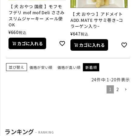
【 犬 おやつ 国産 】モフモ
フデリ mof mof Deli ささみ
【 犬 おやつ 】アドメイト
スリムジャーキー メール便
ADD.MATE ササミ巻き~コ
OK
ラーゲン入り~
¥
660
税込
¥
647
税込
カゴに入れる
カゴに入れる
並び替え
価格が安い順
価格が高い順
新着順
24
件中
1
-
20
件表示
1
2
ランキング
RANKING