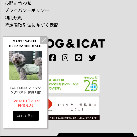
お問い合わせ
プライバシーポリシー
利用規約
特定商取引法に基づく表記
MAX30％OFF!!
CLEARANCE SALE
IDOG ICE HOLD ネ
CE HOLD フィッシ
テックタンク 遮熱
リフレッシン
ッククーラー 保冷剤
グベスト 保冷剤付
UVカット
ダナ
付
20％OFF】3,168
【20％OFF】1,760
【20％OFF】2,200
【20％OFF】1
円(税込み)
円(税込み)
円(税込み)
円(税込み
詳しく見る
詳しく見る
詳しく見る
詳しく見