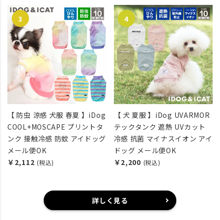
【 防虫 涼感 犬服 春夏 】iDog
【 犬 夏服 】iDog UVARMOR
COOL+MOSCAPE プリントタ
テックタンク 遮熱 UVカット
ンク 接触冷感 防蚊 アイドッグ
冷感 抗菌 マイナスイオン アイ
メール便OK
ドッグ メール便OK
￥2,112
￥2,200
(税込)
(税込)
詳しく見る