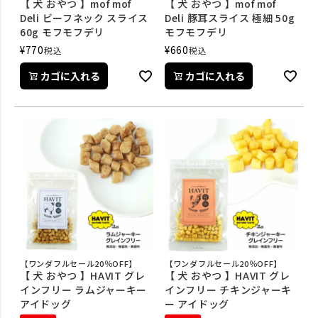
【 犬 おやつ 】mof mof
【 犬 おやつ 】mof mof
Deli ビーフネック スライス
Deli 豚耳スライス 極細 50g
60g モフモフデリ
モフモフデリ
¥
770
¥
660
税込
税込
カゴに入れる
カゴに入れる
【ワンダフルセール20％OFF】
【ワンダフルセール20％OFF】
【 犬 おやつ 】HAVIT グレ
【 犬 おやつ 】HAVIT グレ
インフリー ラムジャーキー
インフリー チキンジャーキ
アイドッグ
ー アイドッグ