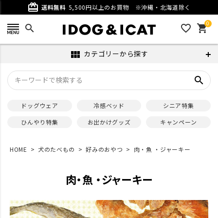
card_giftcard
送料無料
5,500円以上のお買物
※沖縄・北海道除く
0
search
favorite_outline
shopping_cart
カテゴリーから探す
view_module
search
ドッグウェア
冷感ベッド
シニア特集
ひんやり特集
お出かけグッズ
キャンペーン
HOME
犬のたべもの
好みのおやつ
肉・魚 ・ジャーキー
肉・魚 ・ジャーキー