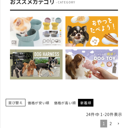
おススメカテゴリ
CATEGORY
並び替え
価格が安い順
価格が高い順
新着順
24
件中
1
-
20
件表示
1
2