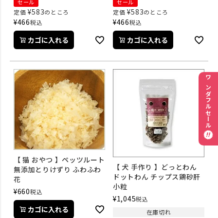
セール
セール
¥
583
¥
583
定価
のところ
定価
のところ
¥
466
¥
466
税込
税込
カゴに入れる
カゴに入れる
ワンダフルセール
【 猫 おやつ 】ペッツルート
【 犬 手作り 】どっとわん
無添加とりけずり ふわふわ
ドットわん チップス鶏砂肝
花
小粒
¥
660
税込
¥
1,045
税込
カゴに入れる
在庫切れ