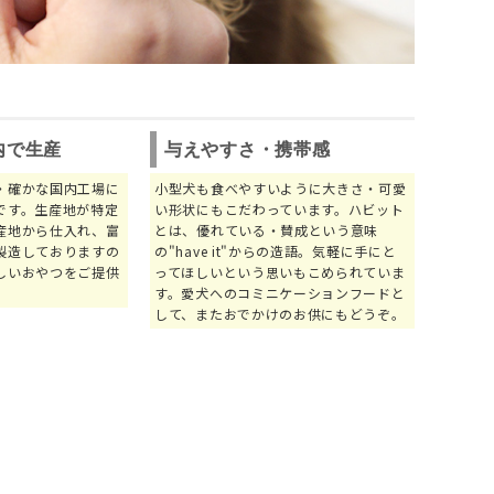
内で生産
与えやすさ・携帯感
・確かな国内工場に
小型犬も食べやすいように大きさ・可愛
です。生産地が特定
い形状にもこだわっています。ハビット
産地から仕入れ、富
とは、優れている・賛成という意味
製造しておりますの
の"have it"からの造語。気軽に手にと
しいおやつをご提供
ってほしいという思いもこめられていま
す。愛犬へのコミニケーションフードと
して、またおでかけのお供にもどうぞ。