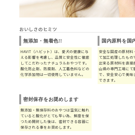
おいしさのヒミツ
無添加・無着色!!
国内原料を国
HAVIT（ハビット）は、愛犬の健康に与
安全な国産の原材料
える影響を考慮し、品質と安全性に徹底
て加工処理したもの
してこだわったナチュラルおやつです。
出来る原材料を直接
酸化防止剤、防腐剤、人工着色料などの
山県の専門工場にて
化学添加物は一切使用していません。
で、安全安心で美味
できます。
密封保存をお奨めします
無添加・無保存料のおやつは空気に触れ
ていると酸化がとても早い為、鮮度を保
つため開封した後は、密封できる容器に
保存される事をお奨めします。