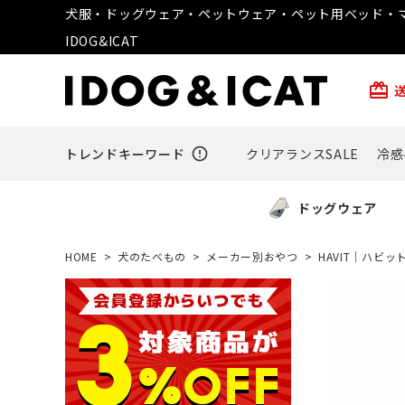
犬服・ドッグウェア・ペットウェア・ペット用ベッド・マ
IDOG&ICAT
card_giftcard
トレンドキーワード
error_outline
クリアランスSALE
冷感
ドッグウェア
HOME
犬のたべもの
メーカー別おやつ
HAVIT｜ハビッ