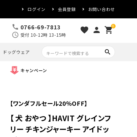
ログイン
会員登録
お問い合わせ
0766-69-7813
call
0
favorite
person
shopping_cart
schedule
受付 10-12時 13-15時
search
ドッグウェア
キャンペーン
【ワンダフルセール20％OFF】
【 犬 おやつ 】HAVIT グレインフ
リー チキンジャーキー アイドッ