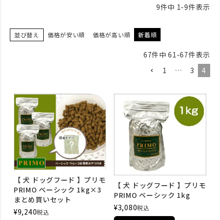
9
件中
1
-
9
件表示
並び替え
価格が安い順
価格が高い順
新着順
67
件中
61
-
67
件表示
1
…
3
4
【 犬 ドッグフード 】プリモ
【 犬 ドッグフード 】プリモ
PRIMO ベーシック 1kg×3
PRIMO ベーシック 1kg
まとめ買いセット
¥
3,080
税込
¥
9,240
税込