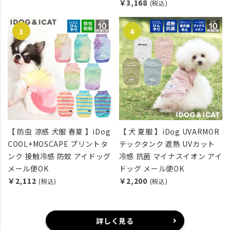
￥3,168
(税込)
【 防虫 涼感 犬服 春夏 】iDog
【 犬 夏服 】iDog UVARMOR
COOL+MOSCAPE プリントタ
テックタンク 遮熱 UVカット
ンク 接触冷感 防蚊 アイドッグ
冷感 抗菌 マイナスイオン アイ
メール便OK
ドッグ メール便OK
￥2,112
￥2,200
(税込)
(税込)
詳しく見る