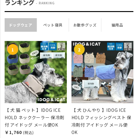
ランキング
RANKING
ドッグウェア
ペット寝具
お散歩グッズ
猫用品
【 犬 猫 ペット 】IDOG ICE
【 犬 ひんやり 】IDOG ICE
HOLD ネッククーラー 保冷剤
HOLD フィッシングベスト 保
付 アイドッグ メール便OK
冷剤付 アイドッグ メール便
￥1,760
OK
(税込)