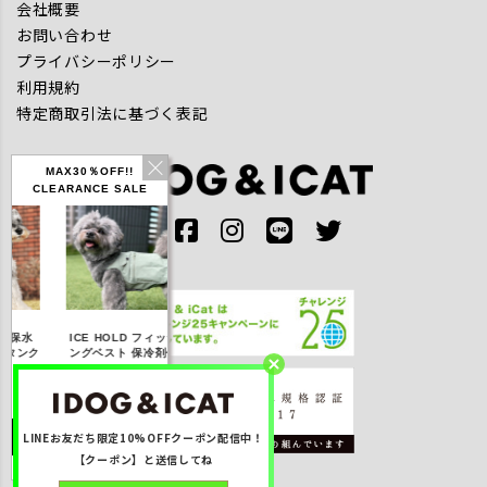
会社概要
お問い合わせ
プライバシーポリシー
利用規約
特定商取引法に基づく表記
MAX30％OFF!!
CLEARANCE SALE
IDOG ICE HOLD ネ
ICE HOLD フィッシ
テックタンク 遮熱
リフ
ッククーラー 保冷剤
ク
ングベスト 保冷剤付
UVカット
付
【20％OFF】3,168
【20％OFF】1,760
【20％OFF】2,200
【20
円(税込み)
円(税込み)
円(税込み)
LINEお友だち限定10%OFFクーポン配信中！
詳しく見る
詳しく見る
詳しく見る
【クーポン】と送信してね