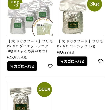
【 犬 ドッグフード 】プリモ
【 犬 ドッグフード 】プリモ
PRIMO ダイエットシニア
PRIMO ベーシック 3kg
3kg×3 まとめ買いセット
¥
8,629
税込
¥
25,888
税込
カゴに入れる
カゴに入れる