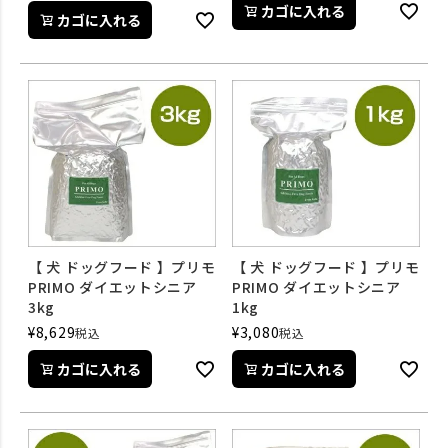
カゴに入れる
カゴに入れる
【 犬 ドッグフード 】プリモ
【 犬 ドッグフード 】プリモ
PRIMO ダイエットシニア
PRIMO ダイエットシニア
3kg
1kg
¥
8,629
¥
3,080
税込
税込
カゴに入れる
カゴに入れる