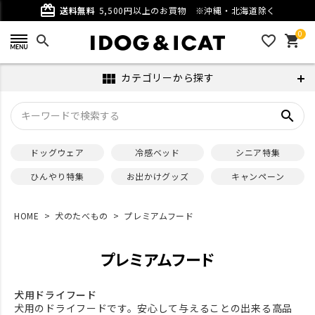
card_giftcard
送料無料
5,500円以上のお買物
※沖縄・北海道除く
0
search
favorite_outline
shopping_cart
カテゴリーから探す
view_module
search
ドッグウェア
冷感ベッド
シニア特集
ひんやり特集
お出かけグッズ
キャンペーン
HOME
犬のたべもの
プレミアムフード
プレミアムフード
犬用ドライフード
犬用のドライフードです。安心して与えることの出来る高品