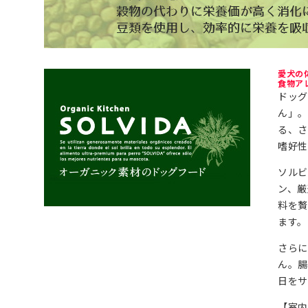
愛犬の
食物ア
ドッ
ん」
る、さ
嗜好性
ソルビ
ン、厳
料を
ます。
さら
ん。腸
日をサ
【室内