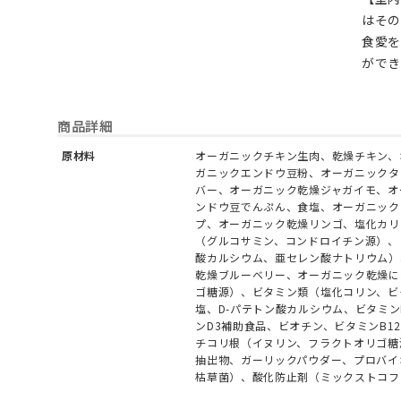
はそ
食愛
ができ
商品詳細
原材料
オーガニックチキン生肉、乾燥チキン、
ガニックエンドウ豆粉、オーガニックタ
バー、オーガニック乾燥ジャガイモ、オ
ンドウ豆でんぷん、食塩、オーガニック
プ、オーガニック乾燥リンゴ、塩化カリ
（グルコサミン、コンドロイチン源）、
酸カルシウム、亜セレン酸ナトリウム）
乾燥ブルーベリー、オーガニック乾燥に
ゴ糖源）、ビタミン類（塩化コリン、ビ
塩、D-パテトン酸カルシウム、ビタミ
ンD3補助食品、ビオチン、ビタミンB
チコリ根（イヌリン、フラクトオリゴ糖
抽出物、ガーリックパウダー、プロバイ
枯草菌）、酸化防止剤（ミックストコフ