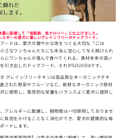
体重に配慮して「低脂肪、低カロリー」に仕上げました。
レルギーの愛犬に優しいグレインフリーのドッグフード。
グフードは、愛犬の健やかな体をつくる大切な「ごは
。小さなワンちゃんたちにも本当に安心して与え続けられ
らにワンちゃんが喜んで食べてくれる、素材本来の高い
を引き出したドッグフード、それがSOLVIDAです。
ダ グレインフリーチキンは高品質なオーガニックチキ
選された野菜やフルーツなど、新鮮なオーガニック原材
贅沢に使用し、理想的な栄養をバランスよく愛犬に提供し
に、アレルギーに配慮し、穀物類は一切使用しておりませ
に負担をかけることなく消化ができ、愛犬の健康的な毎
ポートします。
飼育体重管理用】は愛犬の体重に配慮して、高い嗜好性