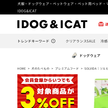
犬服・ドッグウェア・ペットウェア・ペット用ベッド・マ
IDOG&ICAT
card_giftcard
トレンドキーワード
error_outline
クリアランスSALE
冷感
ドッグウェア
HOME
犬のたべもの
プレミアムフード
SOLVIDA｜ソル