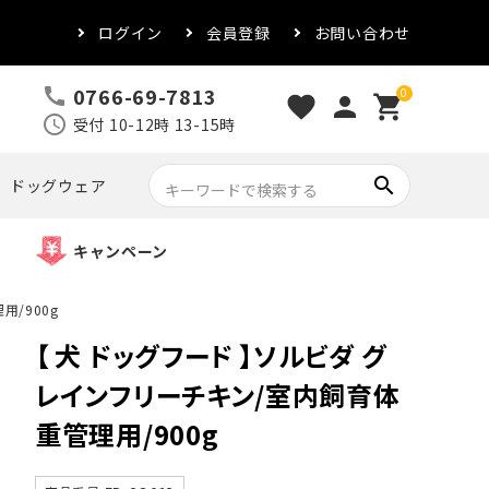
ログイン
会員登録
お問い合わせ
0766-69-7813
call
0
favorite
person
shopping_cart
schedule
受付 10-12時 13-15時
search
ドッグウェア
キャンペーン
/900g
【 犬 ドッグフード 】ソルビダ グ
レインフリーチキン/室内飼育体
重管理用/900g