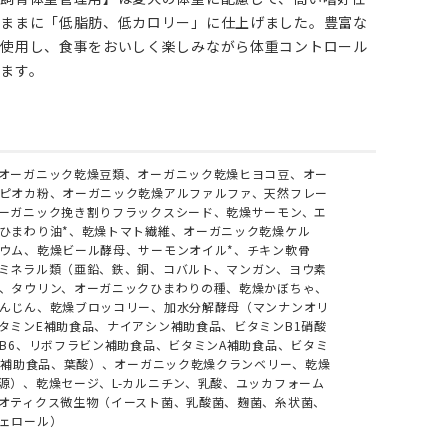
のままに「低脂肪、低カロリー」に仕上げました。豊富な
を使用し、食事をおいしく楽しみながら体重コントロール
ます。
オーガニック乾燥豆類、オーガニック乾燥ヒヨコ豆、オー
ピオカ粉、オーガニック乾燥アルファルファ、天然フレー
ーガニック挽き割りフラックスシード、乾燥サーモン、エ
ひまわり油*、乾燥トマト繊維、オーガニック乾燥ケル
ウム、乾燥ビール酵母、サーモンオイル*、チキン軟骨
ミネラル類（亜鉛、鉄、銅、コバルト、マンガン、ヨウ素
、タウリン、オーガニックひまわりの種、乾燥かぼちゃ、
んじん、乾燥ブロッコリー、加水分解酵母（マンナンオリ
タミンE補助食品、ナイアシン補助食品、ビタミンB1硝酸
ンB6、リボフラビン補助食品、ビタミンA補助食品、ビタミ
12補助食品、葉酸）、オーガニック乾燥クランベリー、乾燥
源）、乾燥セージ、L-カルニチン、乳酸、ユッカフォーム
オティクス微生物（イースト菌、乳酸菌、麹菌、糸状菌、
ェロール）