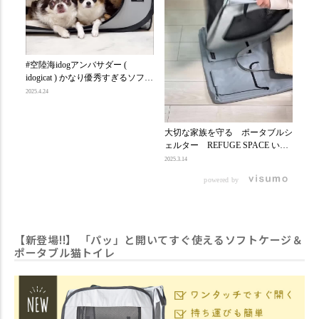
⌂ 
ido
SP
2025.3
#空陸海idogアンバサダー (
ジ
idogicat ) かなり優秀すぎるソフト
ワイ
ケージ🤩🍀 六角形の簡易ソフト
2025.4.24
ッ
ケージは緊急用で持ってるんだけ
の簡
ど なんせ使い勝手悪い😂💔 だけ
軽
ど idogicat さんのこのソフトケー
大切な家族を守る ポータブルシ
る
ジは 今使ってるガチのケージと
ェルター REFUGE SPACE いつ
イ〜
サイズ感ほぼ一緒だし ベッド入
起きるかわからない災害への備え
3
2025.3.14
れてもいつも通りの感覚で使える
に、もちろんお出かけや旅行に
ロ
のも良き👍 パッと開いてパッと
powered by
も。 保管時はコンパクトに収納
⁡ 
収納出来る🤩 よくある簡易テン
しておける折りたたみ式の簡易ケ
と
ト🏕️の折りたたみより簡単だっ
ージで 大切な家族を守る準備を
水
た🤭 ポケットもたくさん付いて
始めましょう。 REFUGE SPACE
楽ち
るし持ち手が長いから 肩にかけ
防水・撥水ソフトケージは ワン
【新登場!!】 「パッ」と開いてすぐ使えるソフトケージ＆
くれ
れるのも嬉しいポイント😍 おで
タッチで開く仕様でペットが安心
ポータブル猫トイレ
預
かけや旅行にはもちろん、万が一
して過ごせる環境がすぐに作れま
や
の避難スペースの 備えとして持
す！ 収納用の付属ケースは肩か
な
っておきたい必需品✨ 気になっ
らかけやすい長めの持ち手付きの
に
た方は idogicat さんを覗いてみて
バッグ型。 正面に大きめのポケ
時も
ね🫣 REFUGE SPACE 防水・撥水
ットが2つついているので、備蓄
が