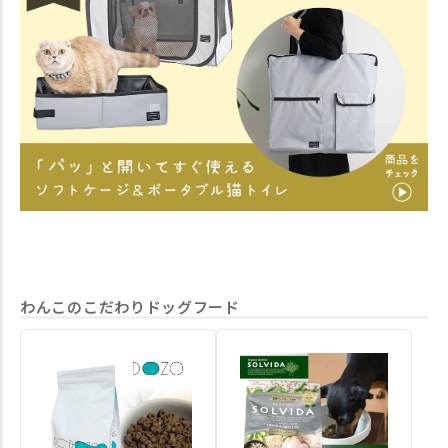
ソフトケージ 防災用持ち出しバ
用のお水や 数日分のペットシー
心で
ッグ付き|ワイドハイ #idogicat
ツやフード・薬など必要なものを
って
#idog公式アンバサダー
入れておけます。 災害時などい
て
ざという時はバッグ一つにまとま
体重
っているので慌てず持ちだせま
広
す。 災害時に初めて使うと見慣
た
れない居場所にかえって不安にな
びまし
ってしまうかもしれません。 普
SP
段からお家の中で使って、いざと
防
いう時に慣れ親しんだ居場所にな
ドハイ ⁡ idogic
るようにしてあげてくださいね。
#i
～商品情報～ 商品番号：17997
ッズ
REFUGE SPACE 防水・撥水ソフ
ヨー
トケージ・防災用持ち出しバッグ
ー
付き｜レギュラー（約）幅62cm×
生活 #
奥行45cm×高さ50cm 6,930円(税
#yor
込) 商品番号：17998 REFUGE
わんこのこだわりドッグフード
SPACE 防水・撥水ソフトケージ
防災用持ち出しバッグ付き|ワイ
ドハイ（約）幅75cm×奥行52cm×
高さ60cm 7,810円(税込) ～モデル
使用サイズ～ ◇こつぶ チワワ
2.6㎏ レギュラーサイズ ◇グ
ミ トイプードル2.8㎏ レギュ
ラーサイズ・ワイドハイサイズ