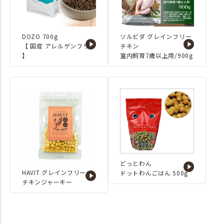
◇モフコ ビションプー 4.5
㎏ ワイドハイサイズ ◇こま
り スコティッシュフォールド
4.0㎏ レギュラーサイズ・ワイ
DOZO 700g
ソルビダ グレインフリー
ドハイサイズ #IDOGICAT #犬の
【 国産 アレルゲンフリー
チキン
服iDog #iDog #idog新作レポート
】
室内飼育7歳以上用/900g
#new #新発売 #ペット防災 #防災
グッズ #防災対策 #災害に備える
#ペットと防災 #ペット同行避難 #
ペットの避難グッズ #防災準備 #
犬用品 #猫用品 #犬と暮らす #猫
と暮らす #犬のいる暮らし #猫の
いる暮らし #ペット用品 #dog #cat
#犬 #猫 #ペットグッズ #2025SS #
新作 #春夏新作 #おすすめ
どっとわん
HAVIT グレインフリー
ドットわんごはん 500g
チキンジャーキー