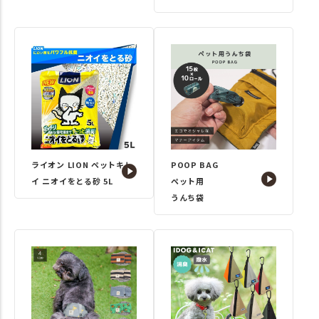
ライオン LION ペットキレ
POOP BAG
イ ニオイをとる砂 5L
ペット用
うんち袋