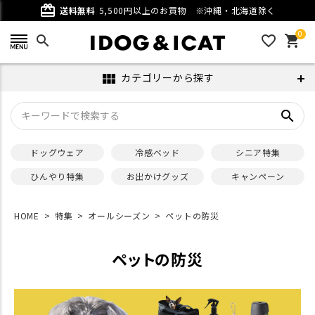
card_giftcard
送料無料
5,500円以上のお買物
※沖縄・北海道除く
0
search
favorite_outline
shopping_cart
カテゴリーから探す
view_module
search
ドッグウェア
冷感ベッド
シニア特集
ひんやり特集
お出かけグッズ
キャンペーン
HOME
特集
オールシーズン
ペットの防災
ペットの防災