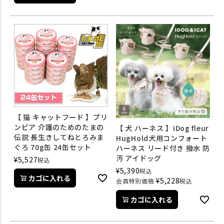
【 猫 キャットフード 】プリ
ンピア 介護のためのたまの
【 犬 ハーネス 】iDog fleur
伝説 長生きしてねとろみま
HugHold犬用コンフォート
ぐろ 70g缶 24缶セット
ハーネス リード付き 撥水 防
汚 アイドッグ
¥
5,527
税込
¥
5,390
税込
カゴに入れる
¥
5,228
会員特別価格
税込
カゴに入れる