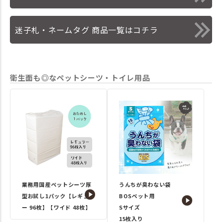
迷子札・ネームタグ 商品一覧はコチラ
衛生面も◎なペットシーツ・トイレ用品
業務用国産ペットシーツ厚
うんちが臭わない袋
型お試し1パック【レギュラ
BOSペット用
ー 96枚】【ワイド 48枚】
Sサイズ
15枚入り