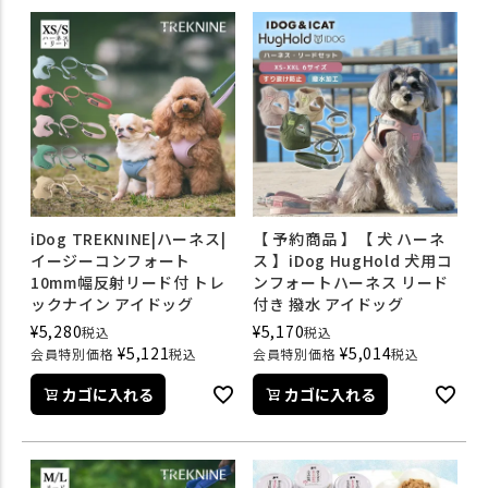
iDog TREKNINE|ハーネス|
【 予約商品 】【 犬 ハーネ
イージーコンフォート
ス 】iDog HugHold 犬用コ
10mm幅反射リード付 トレ
ンフォートハーネス リード
ックナイン アイドッグ
付き 撥水 アイドッグ
¥
5,280
¥
5,170
税込
税込
¥
5,121
¥
5,014
会員特別価格
税込
会員特別価格
税込
カゴに入れる
カゴに入れる