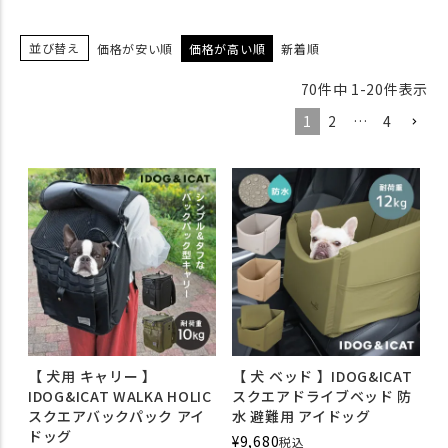
並び替え
価格が安い順
価格が高い順
新着順
70
件中
1
-
20
件表示
1
2
…
4
【 犬用 キャリー 】
【 犬 ベッド 】IDOG&ICAT
IDOG&ICAT WALKA HOLIC
スクエアドライブベッド 防
スクエアバックパック アイ
水 避難用 アイドッグ
ドッグ
¥
9,680
税込