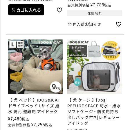
¥
7,789
会員特別価格
税込
カゴに入れる
在庫切れ
再入荷お知らせ
【 犬 ベッド 】IDOG&ICAT
【 犬 ケージ 】iDog
ドライブベッド Lサイズ 撥
REFUGE SPACE 防水・撥水
水 防汚 避難用 アイドッグ
ソフトケージ・防災用持ち
出しバッグ付き|レギュラー
¥
7,480
税込
アイドッグ
¥
7,255
会員特別価格
税込