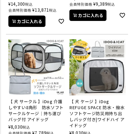
¥
14,300
¥
9,389
税込
会員特別価格
税込
¥
13,871
会員特別価格
税込
カゴに入れる
カゴに入れる
【 犬 サークル 】iDog 介護
【 犬 ケージ 】iDog
しやすい8角形 防水ソフト
REFUGE SPACE 防水・撥水
サークルケージ｜持ち運び
ソフトケージ防災用持ち出
バッグ付 アイドッグ
しバッグ付き|ワイドハイ ア
イドッグ
¥
8,030
税込
¥
7,789
¥
8,030
会員特別価格
税込
税込