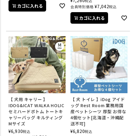
¥
7,260
税込
カゴに入れる
¥
7,042
会員特別価格
税込
カゴに入れる
【 犬用 キャリー 】
【 犬 トイレ 】iDog アイド
IDOG&ICAT WALKA HOLIC
ッグ Rest Room 業務用国
セミハードボトム トートキ
産ペットシーツ 厚型 お得な
ャリーバッグ キルティング
4個セット[北海道・沖縄配
Mサイズ
送不可]
¥
6,930
¥
6,820
税込
税込