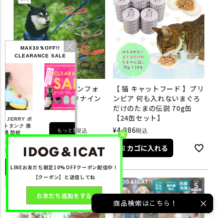
MAX30％OFF!!
CLEARANCE SALE
iDog TREKNINE|コンフォ
【 猫 キャットフード 】プリ
ートリード トレックナイン
ンピア 何も入れないまぐろ
アイドッグ
だけのたまの伝説 70g缶
【24缶セット】
¥
5,060
税込
¥
4,908
¥
4,986
会員特別価格
税込
税込
もっと見る
カゴに入れる
カゴに入れる
LINEお友だち限定10%OFFクーポン配信中！
【クーポン】と送信してね
お友だち追加をする
商品検索はこちら！