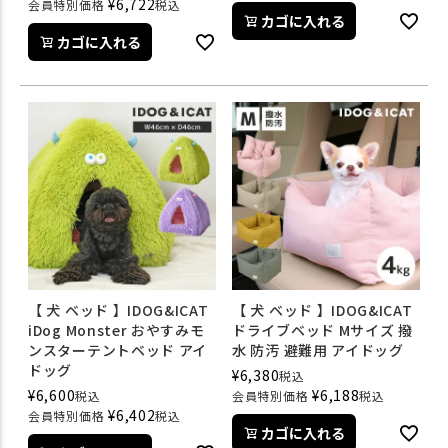
¥
6,722
会員特別価格
税込
カゴに入れる
カゴに入れる
【 犬 ベッド 】IDOG&ICAT
【 犬 ベッド 】IDOG&ICAT
iDog Monster おやすみモ
ドライブベッド Mサイズ 撥
ンスターテントベッド アイ
水 防汚 避難用 アイドッグ
ドッグ
¥
6,380
税込
¥
6,600
¥
6,188
税込
会員特別価格
税込
¥
6,402
会員特別価格
税込
カゴに入れる