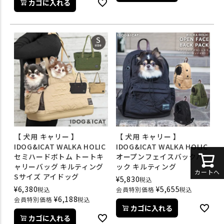
カゴに入れる
【 犬用 キャリー 】
【 犬用 キャリー 】
IDOG&ICAT WALKA HOLIC
IDOG&ICAT WALKA HOLIC
セミハードボトム トートキ
オープンフェイスバックパ
ャリーバッグ キルティング
ック キルティング
カートへ
Sサイズ アイドッグ
¥
5,830
税込
¥
6,380
¥
5,655
税込
会員特別価格
税込
¥
6,188
会員特別価格
税込
カゴに入れる
カゴに入れる