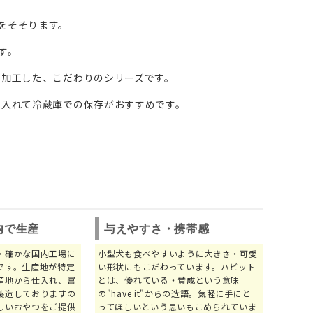
をそそります。
す。
で加工した、こだわりのシリーズです。
に入れて冷蔵庫での保存がおすすめです。
内で生産
与えやすさ・携帯感
・確かな国内工場に
小型犬も食べやすいように大きさ・可愛
です。生産地が特定
い形状にもこだわっています。ハビット
産地から仕入れ、富
とは、優れている・賛成という意味
製造しておりますの
の"have it"からの造語。気軽に手にと
しいおやつをご提供
ってほしいという思いもこめられていま