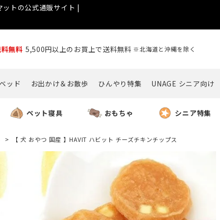
ットの公式通販サイト |
送料無料
5,500円以上のお買上で送料無料
※北海道と沖縄を除く
ベッド
お出かけ＆お散歩
ひんやり特集
UNAGE シニア向け
ペット寝具
おもちゃ
シニア特集
ト
【 犬 おやつ 国産 】HAVIT ハビット チーズチキンチップス