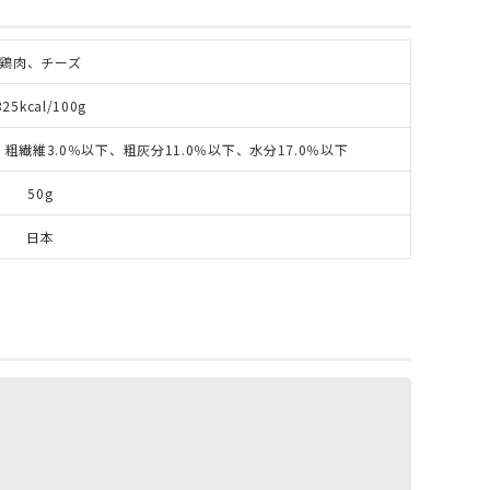
鶏肉、チーズ
325kcal/100g
粗繊維3.0％以下、粗灰分11.0％以下、水分17.0％以下
50g
日本