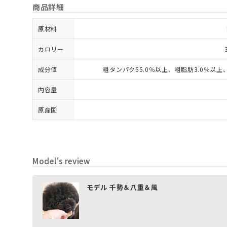
商品詳細
原材料
カロリー
成分値
粗タンパク55.0％以上、粗脂肪3.0％以上、
内容量
原産国
Model's review
モデル 千勢＆八重＆風