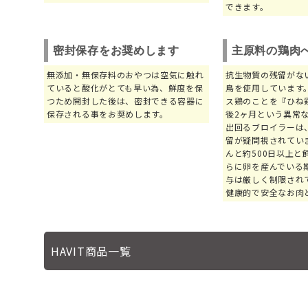
できます。
密封保存をお奨めします
主原料の鶏肉
無添加・無保存料のおやつは空気に触れ
抗生物質の残留がな
ていると酸化がとても早い為、鮮度を保
鳥を使用しています
つため開封した後は、密封できる容器に
ス鶏のことを『ひね
保存される事をお奨めします。
後2ヶ月という異常
出回るブロイラーは
留が疑問視されてい
んと約500日以上と
らに卵を産んでいる
与は厳しく制限され
健康的で安全なお肉
HAVIT商品一覧