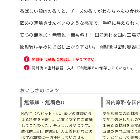
香ばしい鶏肉の香りと、チーズの香りがわんちゃんの食欲
固めの薄焼きせんべいのような感覚で、手軽に与えられま
安心の無添加・無着色・無香料！！ 国産素材を国内工場
開封後は早めにお召し上がり下さい。 開封後は密封容器
開封後は早めにお召し上がり下さい。
開封後は密封容器に入れて冷蔵庫での保存してください。
おいしさのヒミツ
無添加・無着色!!
国内原料を国
HAVIT（ハビット）は、愛犬の健康に与
安全な国産の原材料
える影響を考慮し、品質と安全性に徹底
て加工処理したもの
してこだわったナチュラルおやつです。
出来る原材料を直接
酸化防止剤、防腐剤、人工着色料などの
山県の専門工場にて
化学添加物は一切使用していません。
で、安全安心で美味