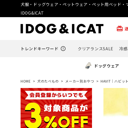
犬服・ドッグウェア・ペットウェア・ペット用ベッド・マ
IDOG&ICAT
card_giftcard
トレンドキーワード
error_outline
クリアランスSALE
冷感
ドッグウェア
HOME
犬のたべもの
メーカー別おやつ
HAVIT｜ハビッ