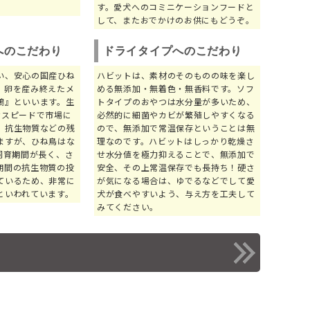
す。愛犬へのコミニケーションフードと
して、またおでかけのお供にもどうぞ。
へのこだわり
ドライタイプへのこだわり
い、安心の国産ひね
ハビットは、素材のそのものの味を楽し
。卵を産み終えたメ
める無添加・無着色・無香料です。ソフ
鶏』といいます。生
トタイプのおやつは水分量が多いため、
なスピードで市場に
必然的に細菌やカビが繁殖しやすくなる
、抗生物質などの残
ので、無添加で常温保存ということは無
ますが、ひね鳥はな
理なのです。ハビットはしっかり乾燥さ
飼育期間が長く、さ
せ水分値を極力抑えることで、無添加で
期間の抗生物質の投
安全、その上常温保存でも長持ち！硬さ
ているため、非常に
が気になる場合は、ゆでるなどでして愛
といわれています。
犬が食べやすいよう、与え方を工夫して
みてください。