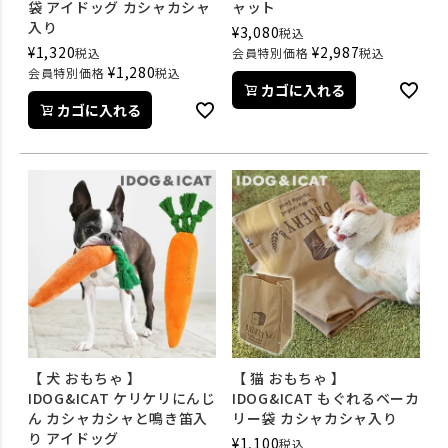
袋 アイドッグ カシャカシャ
ャット
入り
¥
3,080
税込
¥
1,320
¥
2,987
税込
会員特別価格
税込
¥
1,280
会員特別価格
税込
カゴに入れる
カゴに入れる
【 犬 おもちゃ 】
【 猫 おもちゃ 】
IDOG&ICAT ケリケリにんじ
IDOG&ICAT もぐれるベーカ
ん カシャカシャと鳴き笛入
リー袋 カシャカシャ入り
り アイドッグ
¥
1,100
税込