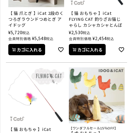
【 猫 爪とぎ 】iCat 2段のく
【 猫 おもちゃ 】iCat
つろぎラウンドつめとぎ ア
FLYING CAT 釣りざお猫じ
イドッグ
ゃらし カシャカシャとんぼ
¥
5,720
¥
2,530
税込
税込
¥
5,548
¥
2,454
会員特別価格
税込
会員特別価格
税込
カゴに入れる
カゴに入れる
【ワンダフルセール15％OFF】
【 猫 おもちゃ 】iCat
【 犬 おもちゃ 】