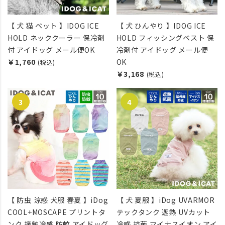
【 犬 猫 ペット 】IDOG ICE
【 犬 ひんやり 】IDOG ICE
HOLD ネッククーラー 保冷剤
HOLD フィッシングベスト 保
付 アイドッグ メール便OK
冷剤付 アイドッグ メール便
￥1,760
OK
(税込)
￥3,168
(税込)
【 防虫 涼感 犬服 春夏 】iDog
【 犬 夏服 】iDog UVARMOR
COOL+MOSCAPE プリントタ
テックタンク 遮熱 UVカット
ンク 接触冷感 防蚊 アイドッグ
冷感 抗菌 マイナスイオン アイ