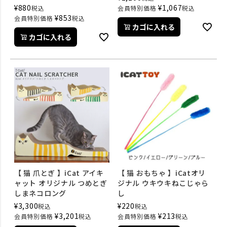
¥
880
¥
1,067
税込
会員特別価格
税込
¥
853
会員特別価格
税込
カゴに入れる
カゴに入れる
【 猫 爪とぎ 】iCat アイキ
【 猫 おもちゃ 】iCatオリ
ャット オリジナル つめとぎ
ジナル ウキウキねこじゃら
しまネコロング
し
¥
3,300
¥
220
税込
税込
¥
3,201
¥
213
会員特別価格
税込
会員特別価格
税込