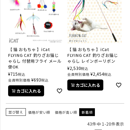
【 猫 おもちゃ 】iCat
【 猫 おもちゃ 】iCat
FLYING CAT 釣りざお猫じ
FLYING CAT 釣りざお猫じ
ゃらし 付替用フライ メール
ゃらし レインボーリボン
便OK
¥
2,530
税込
¥
715
¥
2,454
税込
会員特別価格
税込
¥
693
会員特別価格
税込
カゴに入れる
カゴに入れる
並び替え
価格が安い順
価格が高い順
新着順
43
件中
1
-
20
件表示