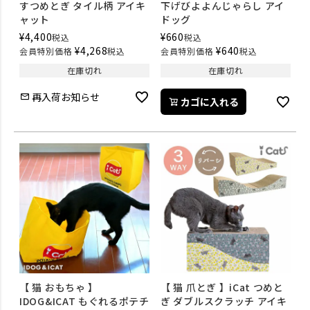
すつめとぎ タイル柄 アイキ
下げびよよんじゃらし アイ
ャット
ドッグ
¥
4,400
¥
660
税込
税込
¥
4,268
¥
640
会員特別価格
税込
会員特別価格
税込
在庫切れ
在庫切れ
再入荷お知らせ
カゴに入れる
【 猫 おもちゃ 】
【 猫 爪とぎ 】iCat つめと
IDOG&ICAT もぐれるポテチ
ぎ ダブルスクラッチ アイキ