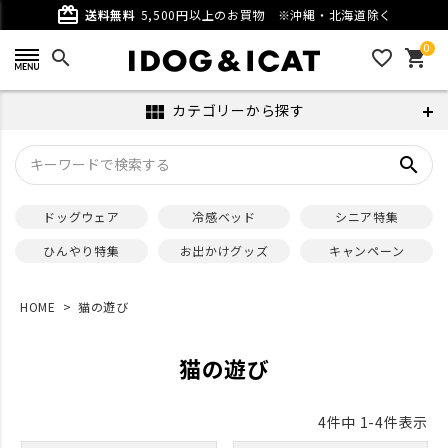
card_giftcard
送料無料
5,500円以上のお買物
※沖縄・北海道除く
0
search
favorite_outline
shopping_cart
カテゴリーから探す
view_module
search
ドッグウェア
冷感ベッド
シニア特集
ひんやり特集
お出かけグッズ
キャンペーン
HOME
猫の遊び
猫の遊び
4
件中
1
-
4
件表示