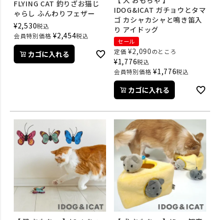
FLYING CAT 釣りざお猫じ
IDOG&ICAT ガチョウとタマ
ゃらし ふんわりフェザー
ゴ カシャカシャと鳴き笛入
¥
2,530
税込
り アイドッグ
¥
2,454
会員特別価格
税込
セール
¥
2,090
定価
のところ
カゴに入れる
¥
1,776
税込
¥
1,776
会員特別価格
税込
カゴに入れる