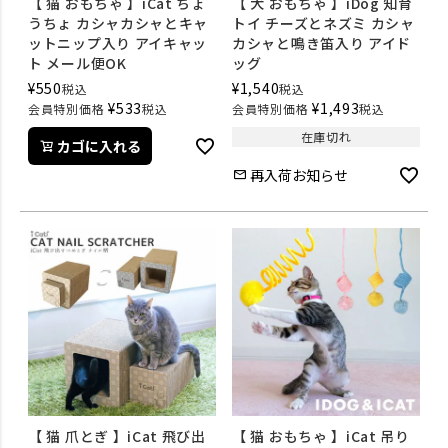
【 猫 おもちゃ 】iCat ちょ
【 犬 おもちゃ 】iDog 知育
うちょ カシャカシャとキャ
トイ チーズとネズミ カシャ
ットニップ入り アイキャッ
カシャと鳴き笛入り アイド
ト メール便OK
ッグ
¥
550
¥
1,540
税込
税込
¥
533
¥
1,493
会員特別価格
税込
会員特別価格
税込
在庫切れ
カゴに入れる
再入荷お知らせ
【 猫 爪とぎ 】iCat 飛び出
【 猫 おもちゃ 】iCat 吊り