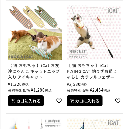
【 猫 おもちゃ 】iCat お友
【 猫 おもちゃ 】iCat
達にゃんこ キャットニップ
FLYING CAT 釣りざお猫じ
入り アイキャット
ゃらし カラフルフェザー
¥
1,320
¥
2,530
税込
税込
¥
1,280
¥
2,454
会員特別価格
税込
会員特別価格
税込
カゴに入れる
カゴに入れる