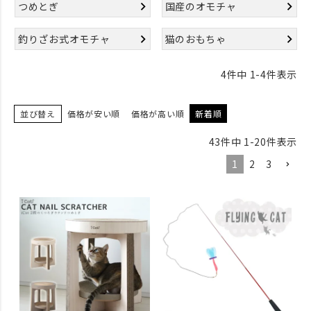
つめとぎ
国産のオモチャ
釣りざお式オモチャ
猫のおもちゃ
4
件中
1
-
4
件表示
並び替え
価格が安い順
価格が高い順
新着順
43
件中
1
-
20
件表示
1
2
3