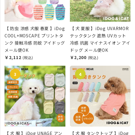
【 防虫 涼感 犬服 春夏 】iDog
【 犬 夏服 】iDog UVARMOR
COOL+MOSCAPE プリントタ
テックタンク 遮熱 UVカット
ンク 接触冷感 防蚊 アイドッグ
冷感 抗菌 マイナスイオン アイ
メール便OK
ドッグ メール便OK
￥2,112
￥2,200
(税込)
(税込)
【 犬 服 】iDog UNAGE アン
【 犬 服 タンクトップ 】iDog