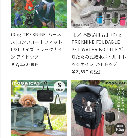
iDog TREKNINE|ハーネ
【 犬 お散歩用品 】iDog
ス|コンフォートフィット
TREKNINE FOLDABLE
L/XLサイズ トレックナイ
PET WATER BOTTLE 折
ン アイドッグ
りたたみ式給水ボトル トレ
￥7,150
ックナイン アイドッグ
(税込)
￥2,337
(税込)