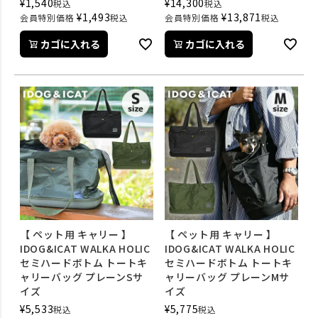
¥
1,540
¥
14,300
税込
税込
¥
1,493
¥
13,871
会員特別価格
税込
会員特別価格
税込
カゴに入れる
カゴに入れる
【 ペット用 キャリー 】
【 ペット用 キャリー 】
IDOG&ICAT WALKA HOLIC
IDOG&ICAT WALKA HOLIC
セミハードボトム トートキ
セミハードボトム トートキ
ャリーバッグ プレーンSサ
ャリーバッグ プレーンMサ
イズ
イズ
¥
5,533
¥
5,775
税込
税込