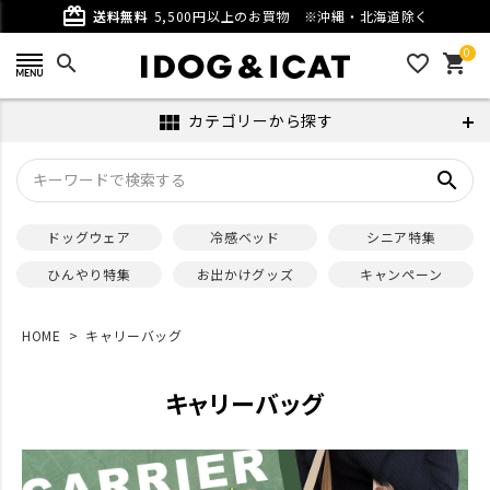
card_giftcard
送料無料
5,500円以上のお買物
※沖縄・北海道除く
0
search
favorite_outline
shopping_cart
カテゴリーから探す
view_module
search
ドッグウェア
冷感ベッド
シニア特集
ひんやり特集
お出かけグッズ
キャンペーン
HOME
キャリーバッグ
キャリーバッグ