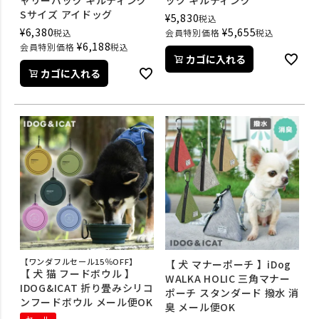
ャリーバッグ キルティング
ック キルティング
Sサイズ アイドッグ
¥
5,830
税込
¥
6,380
¥
5,655
税込
会員特別価格
税込
¥
6,188
会員特別価格
税込
カゴに入れる
カゴに入れる
【ワンダフルセール15％OFF】
【 犬 マナーポーチ 】iDog
【 犬 猫 フードボウル 】
WALKA HOLIC 三角マナー
IDOG&ICAT 折り畳みシリコ
ポーチ スタンダード 撥水 消
ンフードボウル メール便OK
臭 メール便OK