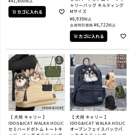
¥
41,800
税込
ャリーバッグ キルティング
Mサイズ
カゴに入れる
¥
6,930
税込
¥
6,722
会員特別価格
税込
カゴに入れる
【 犬用 キャリー 】
【 犬用 キャリー 】
IDOG&ICAT WALKA HOLIC
IDOG&ICAT WALKA HOLIC
セミハードボトム トートキ
オープンフェイスバックパ