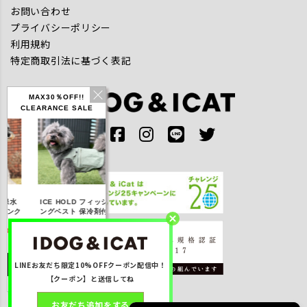
お問い合わせ
プライバシーポリシー
利用規約
特定商取引法に基づく表記
MAX30％OFF!!
CLEARANCE SALE
IDOG ICE HOLD ネ
ICE HOLD フィッシ
テックタンク 遮熱
リフレッシ
ッククーラー 保冷剤
ングベスト 保冷剤付
UVカット
ダナ
付
【20％OFF】3,168
【20％OFF】1,760
【20％OFF】2,200
【20％OFF】
円(税込み)
円(税込み)
円(税込み)
円(税込
LINEお友だち限定10%OFFクーポン配信中！
詳しく見る
詳しく見る
詳しく見る
詳しく
【クーポン】と送信してね
お友だち追加をする