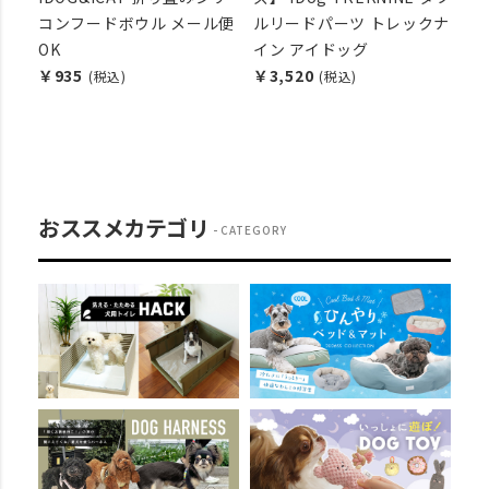
リー
コンフードボウル メール便
ルリードパーツ トレックナ
PE
OK
イン アイドッグ
り
￥935
￥3,520
ッ
(税込)
(税込)
￥2
おススメカテゴリ
CATEGORY