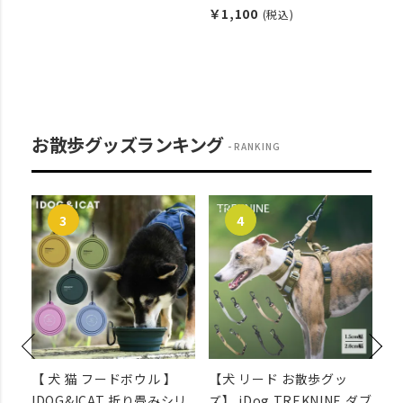
￥1,100
(税込)
お散歩グッズランキング
RANKING
ーネ
【 犬 猫 フードボウル 】
【犬 リード お散歩グッ
【
用
IDOG&ICAT 折り畳みシリ
ズ】 iDog TREKNINE ダブ
TR