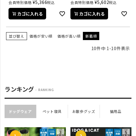
¥
5,366
¥
5,602
会員特別価格
税込
会員特別価格
税込
カゴに入れる
カゴに入れる
並び替え
価格が安い順
価格が高い順
新着順
10
件中
1
-
10
件表示
ランキング
RANKING
ドッグウェア
ペット寝具
お散歩グッズ
猫用品