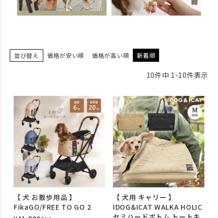
並び替え
価格が安い順
価格が高い順
新着順
10
件中
1
-
10
件表示
【 犬 お散歩用品 】
【 犬用 キャリー 】
FikaGO/FREE TO GO 2
IDOG&ICAT WALKA HOLIC
セミハードボトム トートキ