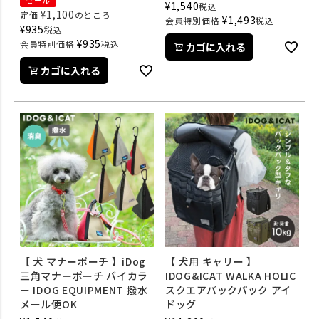
セール
¥
1,540
税込
¥
1,100
定価
のところ
¥
1,493
会員特別価格
税込
¥
935
税込
¥
935
会員特別価格
税込
カゴに入れる
カゴに入れる
【 犬 マナーポーチ 】iDog
【 犬用 キャリー 】
三角マナーポーチ バイカラ
IDOG&ICAT WALKA HOLIC
ー IDOG EQUIPMENT 撥水
スクエアバックパック アイ
メール便OK
ドッグ