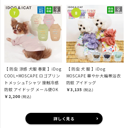
【 防虫 涼感 犬服 春夏 】iDog
【 防虫 犬 服 】iDog
COOL+MOSCAPE ロゴプリン
MOSCAPE 華やか大輪帯浴衣
トメッシュTシャツ 接触冷感
防蚊 アイドッグ
防蚊 アイドッグ メール便OK
￥3,135
(税込)
￥2,200
(税込)
詳しく見る