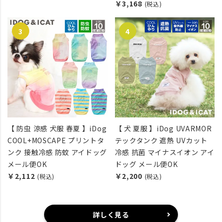
￥3,168
(税込)
【 防虫 涼感 犬服 春夏 】iDog
【 犬 夏服 】iDog UVARMOR
COOL+MOSCAPE プリントタ
テックタンク 遮熱 UVカット
ンク 接触冷感 防蚊 アイドッグ
冷感 抗菌 マイナスイオン アイ
メール便OK
ドッグ メール便OK
￥2,112
￥2,200
(税込)
(税込)
詳しく見る