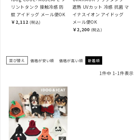
リントタンク 接触冷感 防
遮熱 UVカット 冷感 抗菌 マ
蚊 アイドッグ メール便OK
イナスイオン アイドッグ
￥2,112
メール便OK
(税込)
￥2,200
(税込)
並び替え
価格が安い順
価格が高い順
新着順
1
件中
1
-
1
件表示