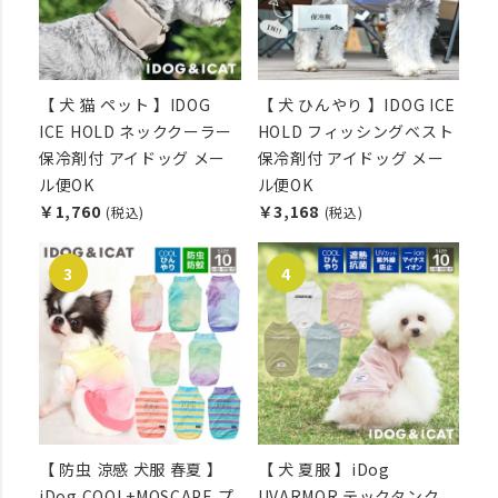
【 犬 猫 ペット 】IDOG
【 犬 ひんやり 】IDOG ICE
ICE HOLD ネッククーラー
HOLD フィッシングベスト
保冷剤付 アイドッグ メー
保冷剤付 アイドッグ メー
ル便OK
ル便OK
￥1,760
￥3,168
(税込)
(税込)
【 防虫 涼感 犬服 春夏 】
【 犬 夏服 】iDog
iDog COOL+MOSCAPE プ
UVARMOR テックタンク