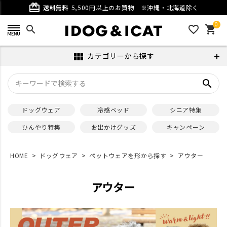
card_giftcard
送料無料
5,500円以上のお買物
※沖縄・北海道除く
0
search
favorite_outline
shopping_cart
カテゴリーから探す
view_module
search
ドッグウェア
冷感ベッド
シニア特集
ひんやり特集
お出かけグッズ
キャンペーン
HOME
ドッグウェア
ペットウェアを形から探す
アウター
アウター