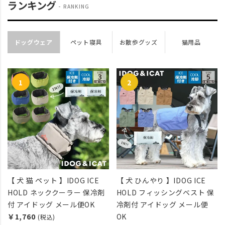
ランキング
RANKING
ドッグウェア
ペット寝具
お散歩グッズ
猫用品
【 犬 猫 ペット 】IDOG ICE
【 犬 ひんやり 】IDOG ICE
HOLD ネッククーラー 保冷剤
HOLD フィッシングベスト 保
付 アイドッグ メール便OK
冷剤付 アイドッグ メール便
￥1,760
OK
(税込)