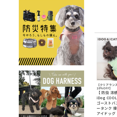
【クリアラン
10％OFF】
【 防虫 涼感
iDog COO
ゴーストバ
ータンク 接
アイドッグ