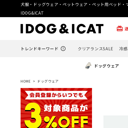
犬服・ドッグウェア・ペットウェア・ペット用ベッド・マ
IDOG&ICAT
card_giftcard
トレンドキーワード
error_outline
クリアランスSALE
冷感
ドッグウェア
HOME
ドッグウェア