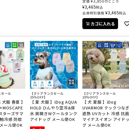
¥
3,850
定価
のところ
¥
3,465
税込
¥
3,465
会員特別価格
税込
カゴに入れる
スセール
【クリアランスセール
【クリアランスセール
25％OFF】
20％OFF】
 犬服 春夏 】
【 夏 犬服 】iDog AQUA
【 犬 夏服 】iDog
L+MOSCAPE
HOLD ひんやり空冷&保
UVARMOR テックつな
スターズサマ
水 肩開きWクールタンク
遮熱 UVカット 冷感 抗
触冷感 防蚊
アイドッグ メール便OK
マイナスイオン アイド
 メール便OK
グ メール便OK