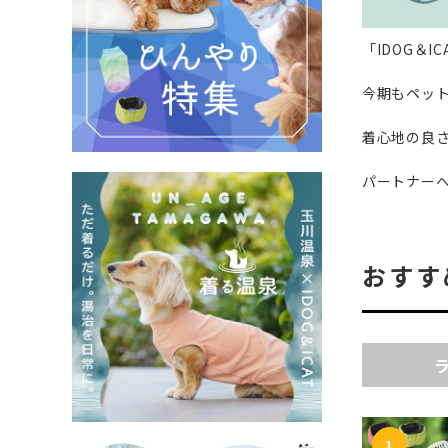
「IDOG＆I
今期もペッ
着心地の良
パートナー
おすす