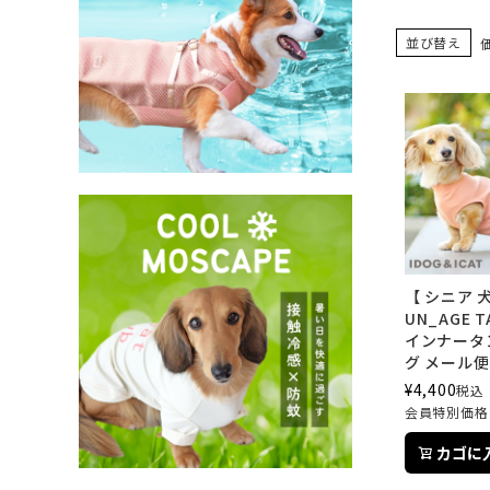
並び替え
【 シニア 犬
UN_AGE 
インナータ
グ メール便
¥
4,400
税込
会員特別価格
カゴに