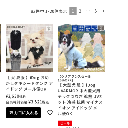
1
2
…
5
83
件中
1
-
20
件表示
【クリアランスセール
【 犬 夏服 】iDog おめ
15％OFF】
かしタキシードタンク ア
【 大型犬 服 】iDog
イドッグ メール便OK
フ
UVARMOR 中大型犬用
¥
3,630
テックつなぎ 遮熱 UVカ
税込
¥
3,521
ット 冷感 抗菌 マイナス
会員特別価格
税込
イオン アイドッグ メー
カゴに入れる
ル便OK
セール