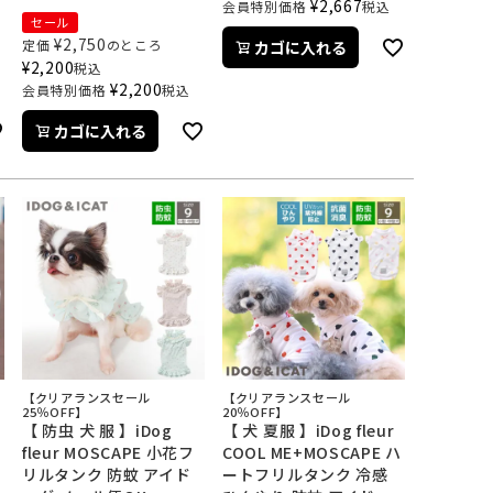
¥
2,667
会員特別価格
税込
セール
¥
2,750
定価
のところ
カゴに入れる
¥
2,200
税込
¥
2,200
会員特別価格
税込
カゴに入れる
【クリアランスセール
【クリアランスセール
25％OFF】
20％OFF】
ト
【 防虫 犬 服 】iDog
【 犬 夏服 】iDog fleur
fleur MOSCAPE 小花フ
COOL ME+MOSCAPE ハ
リルタンク 防蚊 アイド
ートフリルタンク 冷感