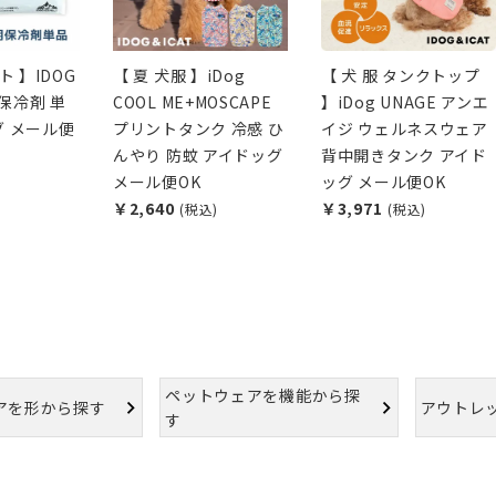
ト 】IDOG
【 夏 犬服 】iDog
【 犬 服 タンクトップ
用保冷剤 単
COOL ME+MOSCAPE
】iDog UNAGE アンエ
グ メール便
プリントタンク 冷感 ひ
イジ ウェルネスウェア
んやり 防蚊 アイドッグ
背中開きタンク アイド
メール便OK
ッグ メール便OK
￥2,640
￥3,971
(税込)
(税込)
ペットウェアを機能から探
アを形から探す
アウトレ
す