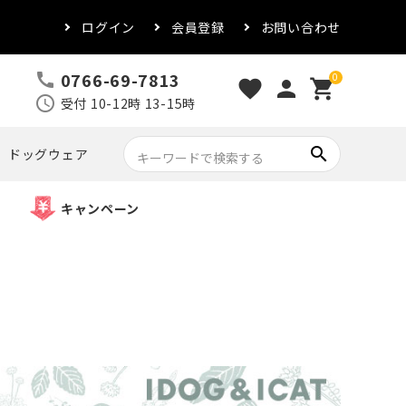
ログイン
会員登録
お問い合わせ
0766-69-7813
call
0
favorite
person
shopping_cart
schedule
受付 10-12時 13-15時
search
ドッグウェア
キャンペーン