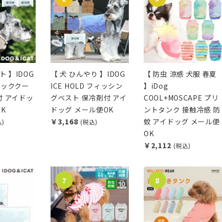
ト 】IDOG
【 犬 ひんやり 】IDOG
【 防虫 涼感 犬服 春夏
 ネッククー
ICE HOLD フィッシン
】iDog
付 アイドッ
グベスト 保冷剤付 アイ
COOL+MOSCAPE プリ
K
ドッグ メール便OK
ントタンク 接触冷感 防
￥3,168
蚊 アイドッグ メール便
込)
(税込)
OK
￥2,112
(税込)