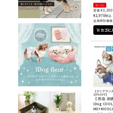
セール
¥
3,300
定価
¥
2,970
税込
会員特別価格
カゴに
【クリアラン
20％OFF】
【 防虫 涼感
iDog COOL
ME+MOSC