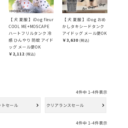
【 犬 夏服 】iDog fleur
【 犬 夏服 】iDog おめ
COOL ME+MOSCAPE
かしタキシードタンク
ハートフリルタンク 冷
アイドッグ メール便OK
感 ひんやり 防蚊 アイド
￥3,630
(税込)
ッグ メール便OK
￥2,112
(税込)
4
件中
1
-
4
件表示
ットセール
クリアランスセール
4
件中
1
-
4
件表示