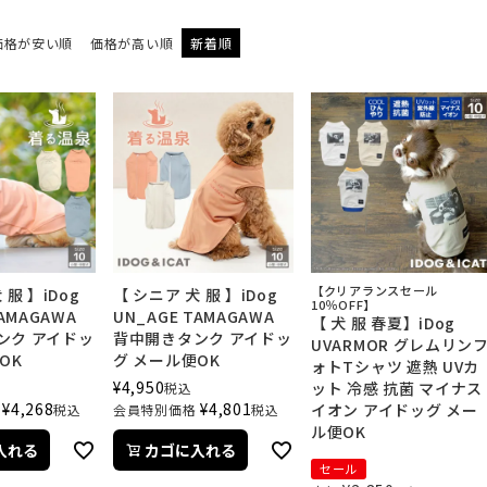
価格が安い順
価格が高い順
新着順
【クリアランスセール
 服 】iDog
【 シニア 犬 服 】iDog
10％OFF】
TAMAGAWA
UN_AGE TAMAGAWA
【 犬 服 春夏】iDog
ンク アイドッ
背中開きタンク アイドッ
UVARMOR グレムリン
OK
グ メール便OK
ォトTシャツ 遮熱 UVカ
¥
4,950
ット 冷感 抗菌 マイナス
税込
¥
4,268
¥
4,801
イオン アイドッグ メー
税込
会員特別価格
税込
ル便OK
入れる
カゴに入れる
セール