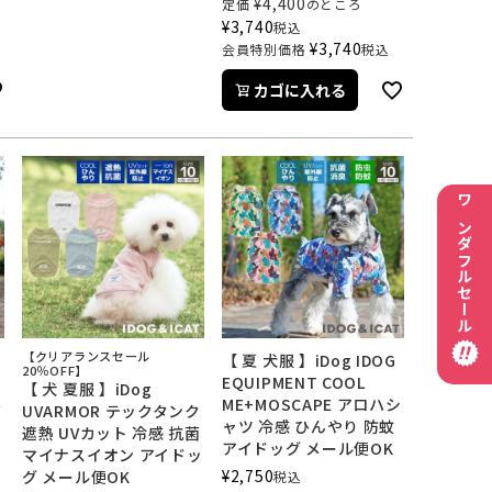
¥
4,400
定価
のところ
¥
3,740
税込
¥
3,740
会員特別価格
税込
カゴに入れる
ワンダフルセール
【クリアランスセール
【 夏 犬服 】iDog IDOG
20％OFF】
EQUIPMENT COOL
【 犬 夏服 】iDog
ME+MOSCAPE アロハシ
ぎ
UVARMOR テックタンク
ャツ 冷感 ひんやり 防蚊
菌
遮熱 UVカット 冷感 抗菌
アイドッグ メール便OK
ッ
マイナスイオン アイドッ
¥
2,750
グ メール便OK
税込