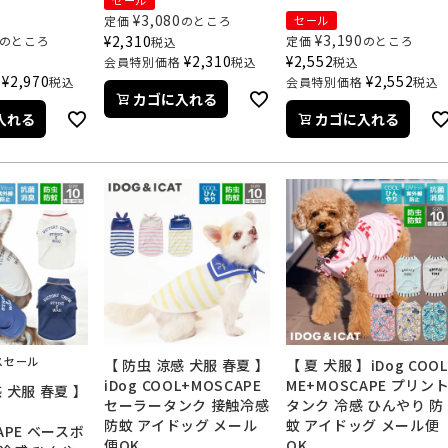
セール
¥
3,080
定価
のところ
セール
¥
3,190
¥
2,310
のところ
定価
のところ
税込
¥
2,310
¥
2,552
会員特別価格
税込
税込
¥
2,970
¥
2,552
税込
会員特別価格
税込
カゴに入れる
入れる
カゴに入れる
スセール
【 防虫 涼感 犬服 春夏 】
【 夏 犬服 】iDog COOL
iDog COOL+MOSCAPE
ME+MOSCAPE プリン
 犬服 春夏 】
セーラータンク 接触冷感
タンク 冷感 ひんやり 防
防蚊 アイドッグ メール
蚊 アイドッグ メール便
APE ベースボ
便OK
OK