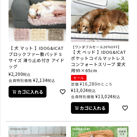
【ワンダフルセール20％OFF】
【 犬 マット 】IDOG&ICAT
【 犬 ベッド 】IDOG&ICAT
ブロックファー敷パッド S
ポケットコイルマットレス
サイズ 滑り止め付き アイド
コンフォートスリープ 愛犬
ッグ
用95×65cm
¥
2,200
税込
セール
¥
2,134
会員特別価格
税込
¥
16,280
定価
のところ
¥
13,024
税込
カゴに入れる
¥
13,024
会員特別価格
税込
カゴに入れる