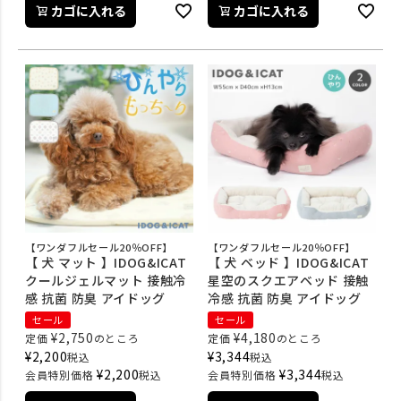
カゴに入れる
カゴに入れる
【ワンダフルセール20％OFF】
【ワンダフルセール20％OFF】
【 犬 マット 】IDOG&ICAT
【 犬 ベッド 】IDOG&ICAT
クールジェルマット 接触冷
星空のスクエアベッド 接触
感 抗菌 防臭 アイドッグ
冷感 抗菌 防臭 アイドッグ
セール
セール
¥
2,750
¥
4,180
定価
のところ
定価
のところ
¥
2,200
¥
3,344
税込
税込
¥
2,200
¥
3,344
会員特別価格
税込
会員特別価格
税込