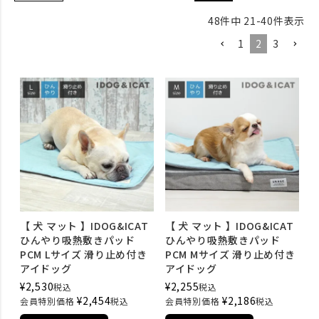
48
件中
21
-
40
件表示
1
2
3
【 犬 マット 】IDOG&ICAT
【 犬 マット 】IDOG&ICAT
ひんやり吸熱敷きパッド
ひんやり吸熱敷きパッド
PCM Lサイズ 滑り止め付き
PCM Mサイズ 滑り止め付き
アイドッグ
アイドッグ
¥
2,530
¥
2,255
税込
税込
¥
2,454
¥
2,186
会員特別価格
税込
会員特別価格
税込