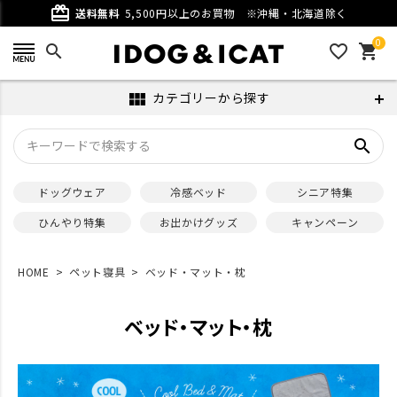
card_giftcard
送料無料
5,500円以上のお買物
※沖縄・北海道除く
0
search
favorite_outline
shopping_cart
カテゴリーから探す
view_module
search
ドッグウェア
冷感ベッド
シニア特集
ひんやり特集
お出かけグッズ
キャンペーン
HOME
ペット寝具
ベッド・マット・枕
ベッド・マット・枕