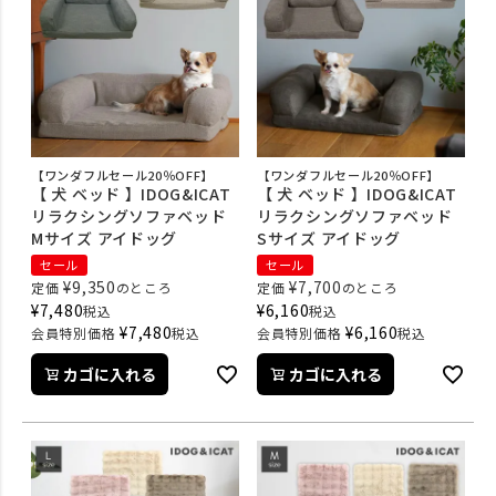
【ワンダフルセール20％OFF】
【ワンダフルセール20％OFF】
【 犬 ベッド 】IDOG&ICAT
【 犬 ベッド 】IDOG&ICAT
リラクシングソファベッド
リラクシングソファベッド
Mサイズ アイドッグ
Sサイズ アイドッグ
セール
セール
¥
9,350
¥
7,700
定価
のところ
定価
のところ
¥
7,480
¥
6,160
税込
税込
¥
7,480
¥
6,160
会員特別価格
税込
会員特別価格
税込
カゴに入れる
カゴに入れる