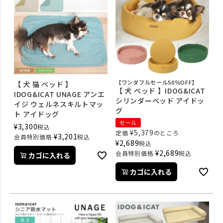
【ワンダフルセール50％OFF】
【 犬 猫 ベッド 】
【 犬 ベッド 】IDOG&ICAT
IDOG&ICAT UNAGE アンエ
シリンダーベッド アイドッ
イジ ウェルネスキルトマッ
グ
ト アイドッグ
セール
¥
3,300
税込
¥
5,379
定価
のところ
¥
3,201
会員特別価格
税込
¥
2,689
税込
¥
2,689
会員特別価格
税込
カゴに入れる
カゴに入れる