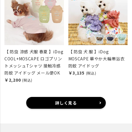
【 防虫 涼感 犬服 春夏 】iDog
【 防虫 犬 服 】iDog
COOL+MOSCAPE ロゴプリン
MOSCAPE 華やか大輪帯浴衣
トメッシュTシャツ 接触冷感
防蚊 アイドッグ
防蚊 アイドッグ メール便OK
￥3,135
(税込)
￥2,200
(税込)
詳しく見る