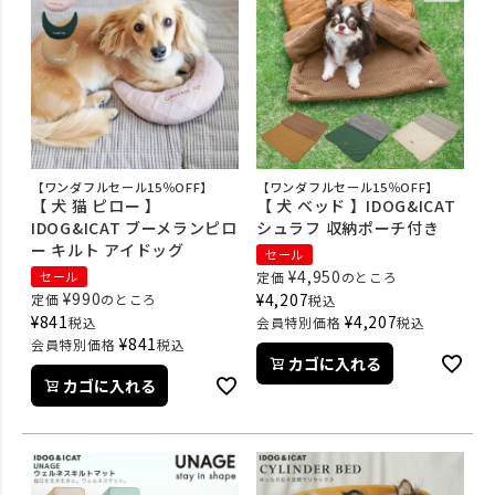
【ワンダフルセール15％OFF】
【ワンダフルセール15％OFF】
【 犬 猫 ピロー 】
【 犬 ベッド 】IDOG&ICAT
IDOG&ICAT ブーメランピロ
シュラフ 収納ポーチ付き
ー キルト アイドッグ
セール
¥
4,950
セール
定価
のところ
¥
990
¥
4,207
定価
のところ
税込
¥
841
¥
4,207
税込
会員特別価格
税込
¥
841
会員特別価格
税込
カゴに入れる
カゴに入れる