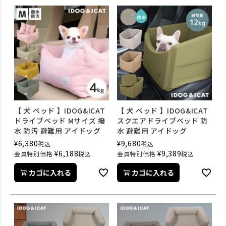
【 犬 ベッド 】IDOG&ICAT
【 犬 ベッド 】IDOG&ICAT
ドライブベッド Mサイズ 撥
スクエアドライブベッド 防
水 防汚 避難用 アイドッグ
水 避難用 アイドッグ
¥
6,380
¥
9,680
税込
税込
¥
6,188
¥
9,389
会員特別価格
税込
会員特別価格
税込
カゴに入れる
カゴに入れる