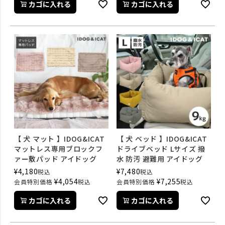
カゴに入れる
カゴに入れる
【 犬 マット 】IDOG&ICAT
【 犬 ベッド 】IDOG&ICAT
マットレス専用ブロックフ
ドライブベッド Lサイズ 撥
ァー敷パッド アイドッグ
水 防汚 避難用 アイドッグ
¥
4,180
¥
7,480
税込
税込
¥
4,054
¥
7,255
会員特別価格
税込
会員特別価格
税込
カゴに入れる
カゴに入れる