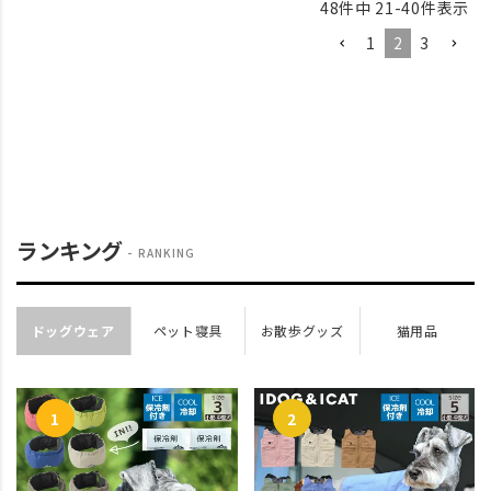
48
件中
21
-
40
件表示
1
2
3
ランキング
RANKING
ドッグウェア
ペット寝具
お散歩グッズ
猫用品