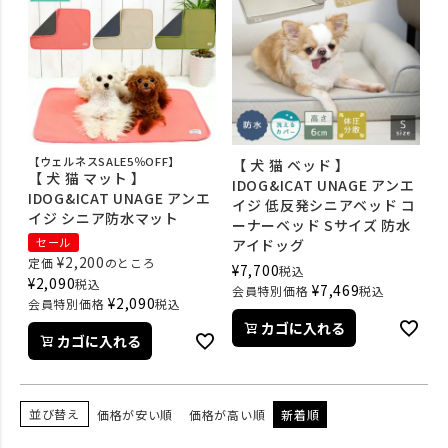
【ウェルネスSALE5％OFF】
【 犬 猫 ベッド 】
【 犬 猫 マット 】
IDOG&ICAT UNAGE アンエ
IDOG&ICAT UNAGE アンエ
イジ 低反発シニアベッド コ
イジ シニア防水マット
ーナーベッド Sサイズ 防水
セール
アイドッグ
¥
2,200
定価
のところ
¥
7,700
税込
¥
2,090
税込
¥
7,469
会員特別価格
税込
¥
2,090
会員特別価格
税込
カゴに入れる
カゴに入れる
並び替え
価格が安い順
価格が高い順
新着順