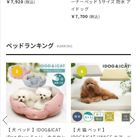
￥7,920
ーナーベッド Sサイズ 防水 ア
(税込)
イドッグ
￥7,700
(税込)
ベッドランキング
RANKING
【 犬 猫 ベッド 】
【 犬 マット 】IDOG&ICAT
ン
IDOG&ICAT UNAGE エアーメ
クールステイキルトマット 接