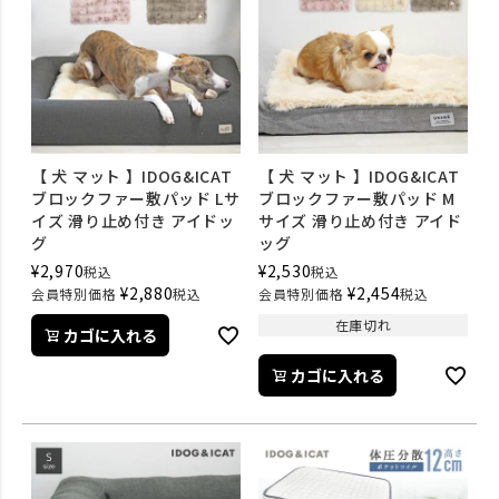
【 犬 マット 】IDOG&ICAT
【 犬 マット 】IDOG&ICAT
ブロックファー敷パッド Lサ
ブロックファー敷パッド M
イズ 滑り止め付き アイドッ
サイズ 滑り止め付き アイド
グ
ッグ
¥
2,970
¥
2,530
税込
税込
¥
2,880
¥
2,454
会員特別価格
税込
会員特別価格
税込
在庫切れ
カゴに入れる
カゴに入れる