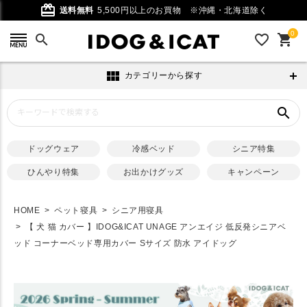
card_giftcard
送料無料
5,500円以上のお買物
※沖縄・北海道除く
0
search
favorite_outline
shopping_cart
view_module
カテゴリーから探す
search
ドッグウェア
冷感ベッド
シニア特集
ひんやり特集
お出かけグッズ
キャンペーン
HOME
ペット寝具
シニア用寝具
【 犬 猫 カバー 】IDOG&ICAT UNAGE アンエイジ 低反発シニアベ
ッド コーナーベッド専用カバー Sサイズ 防水 アイドッグ