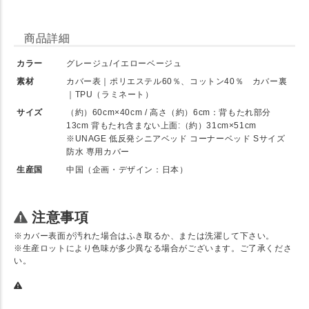
商品詳細
カラー
グレージュ/イエローベージュ
素材
カバー表｜ポリエステル60％、コットン40％ カバー裏
｜TPU（ラミネート）
サイズ
（約）60cm×40cm / 高さ（約）6cm：背もたれ部分
13cm 背もたれ含まない上面:（約）31cm×51cm
※UNAGE 低反発シニアベッド コーナーベッド Sサイズ
防水 専用カバー
生産国
中国（企画・デザイン：日本）
注意事項
※カバー表面が汚れた場合はふき取るか、または洗濯して下さい。
※生産ロットにより色味が多少異なる場合がございます。ご了承くださ
い。