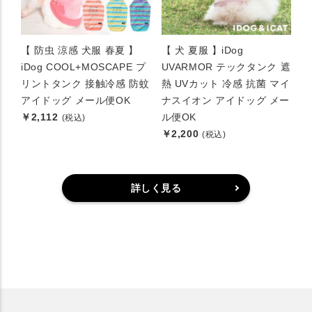
【 防虫 涼感 犬服 春夏 】
【 犬 夏服 】iDog
iDog COOL+MOSCAPE プ
UVARMOR テックタンク 遮
リントタンク 接触冷感 防蚊
熱 UVカット 冷感 抗菌 マイ
アイドッグ メール便OK
ナスイオン アイドッグ メー
￥2,112
ル便OK
(税込)
￥2,200
(税込)
詳しく見る