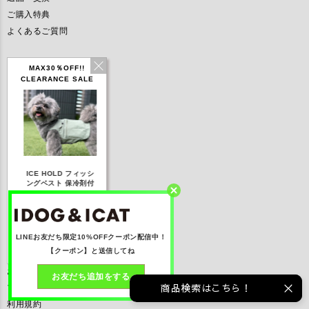
ご購入特典
よくあるご質問
サポートメニュー
MAX30％OFF!!
CLEARANCE SALE
お洋服のサイズについて
お洋服の着せ方
モデルサイズ一覧
モデル募集について
メディア掲載
IDOG ICE HOLD ネ
フィッシ
テックタンク 遮熱
リフレッシングバンダ
プレスリリース
ッククーラー 保冷剤
保冷剤付
UVカット
ナ
付
取扱い店舗募集
,168
【20％OFF】1,760
【20％OFF】2,200
【20％OFF】1,144
)
円(税込み)
円(税込み)
円(税込み)
基本情報
る
詳しく見る
詳しく見る
詳しく見る
LINEお友だち限定10%OFFクーポン配信中！
【クーポン】と送信してね
会社概要
お問い合わせ
お友だち追加をする
商品検索はこちら！
プライバシーポリシー
利用規約