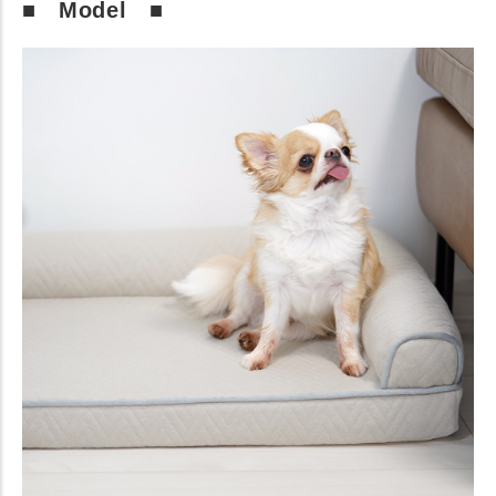
■ Model ■