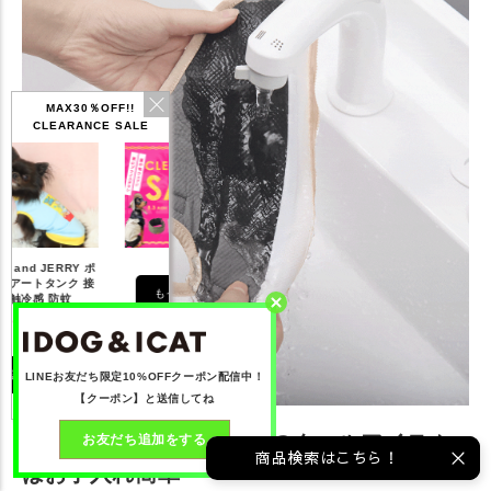
MAX30％OFF!!
CLEARANCE SALE
もっと見る
LINEお友だち限定10%OFFクーポン配信中！
【クーポン】と送信してね
水をまとうような新感覚のクールアイテム
お友だち追加をする
商品検索はこちら！
はお手入れ簡単