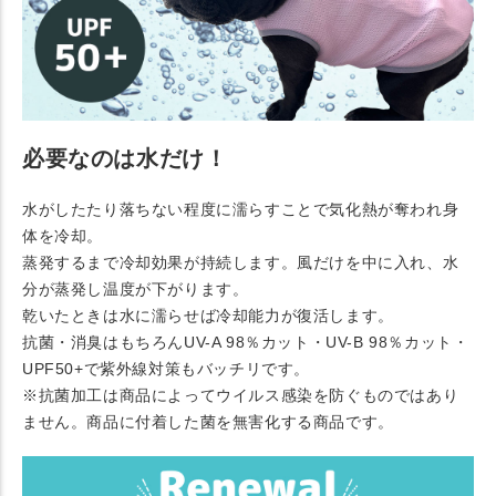
必要なのは水だけ！
水がしたたり落ちない程度に濡らすことで気化熱が奪われ身
体を冷却。
蒸発するまで冷却効果が持続します。風だけを中に入れ、水
分が蒸発し温度が下がります。
乾いたときは水に濡らせば冷却能力が復活します。
抗菌・消臭はもちろんUV-A 98％カット・UV-B 98％カット・
UPF50+で紫外線対策もバッチリです。
※抗菌加工は商品によってウイルス感染を防ぐものではあり
ません。商品に付着した菌を無害化する商品です。