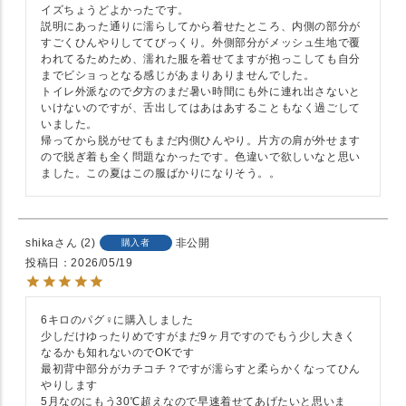
イズちょうどよかったです。

説明にあった通りに濡らしてから着せたところ、内側の部分が
すごくひんやりしててびっくり。外側部分がメッシュ生地で覆
われてるためため、濡れた服を着せてますが抱っこしても自分
までビショっとなる感じがあまりありませんでした。

トイレ外派なので夕方のまだ暑い時間にも外に連れ出さないと
いけないのですが、舌出してはあはあすることもなく過ごして
いました。

帰ってから脱がせてもまだ内側ひんやり。片方の肩が外せます
ので脱ぎ着も全く問題なかったです。色違いで欲しいなと思い
ました。この夏はこの服ばかりになりそう。。
shika
2
非公開
購入者
投稿日
2026/05/19
6キロのパグ♀に購入しました

少しだけゆったりめですがまだ9ヶ月ですのでもう少し大きく
なるかも知れないのでOKです

最初背中部分がカチコチ？ですが濡らすと柔らかくなってひん
やりします

5月なのにもう30℃超えなので早速着せてあげたいと思いま