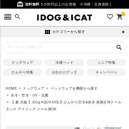
card_giftcard
送料無料
5,500円以上のお買物
※沖縄・北海道除く
0
search
favorite_outline
shopping_cart
view_module
カテゴリーから探す
search
ドッグウェア
冷感ベッド
シニア特集
ひんやり特集
お出かけグッズ
キャンペーン
HOME
ドッグウェア
ペットウェアを機能から探す
水冷・空冷・UV・抗菌
【 夏 犬服 】iDog AQUA HOLD ひんやり空冷&保水 肩開きWクール
タンク アイドッグ メール便OK