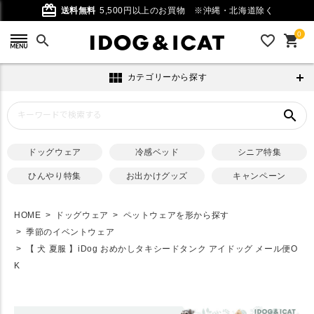
card_giftcard
送料無料
5,500円以上のお買物
※沖縄・北海道除く
0
search
favorite_outline
shopping_cart
view_module
カテゴリーから探す
search
ドッグウェア
冷感ベッド
シニア特集
ひんやり特集
お出かけグッズ
キャンペーン
HOME
ドッグウェア
ペットウェアを形から探す
季節のイベントウェア
【 犬 夏服 】iDog おめかしタキシードタンク アイドッグ メール便O
K