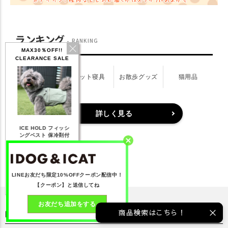
ランキング
RANKING
MAX30％OFF!!
CLEARANCE SALE
ドッグウェア
ペット寝具
お散歩グッズ
猫用品
詳しく見る
IDOG ICE HOLD ネ
ィッシ
テックタンク 遮熱
リフレッシングバンダ
ひ
ッククーラー 保冷剤
剤付
UVカット
ナ
付
168
【20％OFF】1,760
【20％OFF】2,200
【20％OFF】1,144
円(税込み)
円(税込み)
円(税込み)
詳しく見る
詳しく見る
詳しく見る
LINEお友だち限定10%OFFクーポン配信中！
【クーポン】と送信してね
お友だち追加をする
送料・配送について
商品検索はこちら！
local_shipping