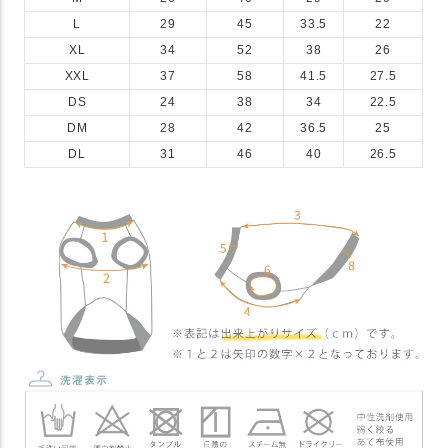
L
29
45
33.5
22
XL
34
52
38
26
XXL
37
58
41.5
27.5
DS
24
38
34
22.5
DM
28
42
36.5
25
DL
31
46
40
26.5