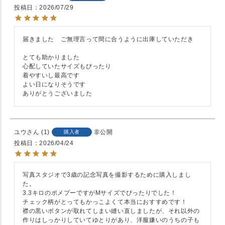
投稿日
2026/07/29
届きました　ご無理言って間に合うように出庫していただき

とても助かりました

心配していたサイズもぴったり

着やすいし最高です

よい日になりそうです

ありがとうございました
ユウ
1
非公開
購入者
投稿日
2026/04/24
写真スタジオで3歳の記念写真を撮影するために購入しまし
た。

3.3キロのポメプーですがMサイズでぴったりでした！

チェック柄がとってもかっこよくて本当におすすめです！

襟の黒いボタンが取れてしまい縫い直しましたが、それ以外の
作りはしっかりしていてゆとりがあり、洋服嫌いのうちの子も