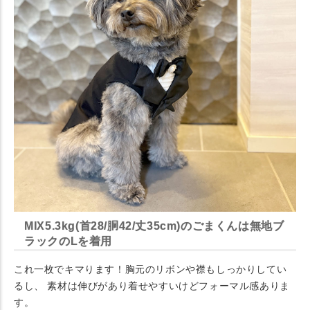
MIX5.3kg(首28/胴42/丈35cm)のごまくんは無地ブ
ラックのLを着用
これ一枚でキマります！胸元のリボンや襟もしっかりしてい
るし、 素材は伸びがあり着せやすいけどフォーマル感ありま
す。