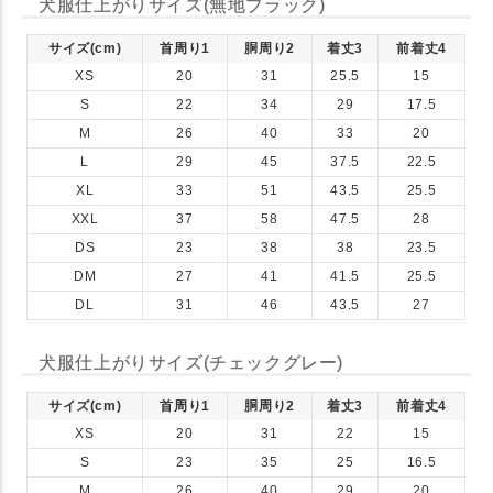
犬服仕上がりサイズ(無地ブラック)
サイズ(cm)
首周り1
胴周り2
着丈3
前着丈4
XS
20
31
25.5
15
S
22
34
29
17.5
M
26
40
33
20
L
29
45
37.5
22.5
XL
33
51
43.5
25.5
XXL
37
58
47.5
28
DS
23
38
38
23.5
DM
27
41
41.5
25.5
DL
31
46
43.5
27
犬服仕上がりサイズ(チェックグレー)
サイズ(cm)
首周り1
胴周り2
着丈3
前着丈4
XS
20
31
22
15
S
23
35
25
16.5
M
26
40
29
20