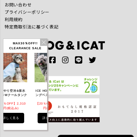
お問い合わせ
プライバシーポリシー
利用規約
特定商取引法に基づく表記
MAX30％OFF!!
CLEARANCE SALE
IDOG ICE HOLD ネ
んやり空冷&保水
ICE HOLD フィッシ
テックタンク 
ッククーラー 保冷剤
きWクールタンク
ングベスト 保冷剤付
UVカット
付
5％OFF】2,310
【20％OFF】3,168
【20％OFF】1,760
【20％OFF】2,
円(税込み)
円(税込み)
円(税込み)
円(税込み)
詳しく見る
詳しく見る
詳しく見る
詳しく見る