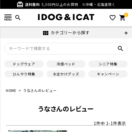
card_giftcard
送料無料
5,500円以上のお買物
※沖縄・北海道除く
0
search
favorite_outline
shopping_cart
カテゴリーから探す
view_module
search
ドッグウェア
冷感ベッド
シニア特集
ひんやり特集
お出かけグッズ
キャンペーン
HOME
うなさんのレビュー
うなさんのレビュー
1
件中
1
-
1
件表示