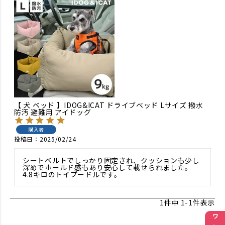
【 犬 ベッド 】IDOG&ICAT ドライブベッド Lサイズ 撥水
防汚 避難用 アイドッグ
購入者
投稿日
2025/02/24
シートベルトでしっかり固定され、クッションも少し
深めでホールド感もあり安心して載せられました。
4.8キロのトイプードルです。
1
件中
1
-
1
件表示