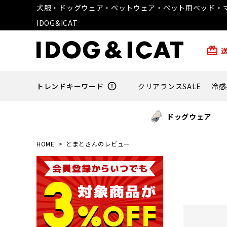
犬服・ドッグウェア・ペットウェア・ペット用ベッド・マ
IDOG&ICAT
card_giftcard
トレンドキーワード
error_outline
クリアランスSALE
冷感
ドッグウェア
HOME
とまとさんのレビュー