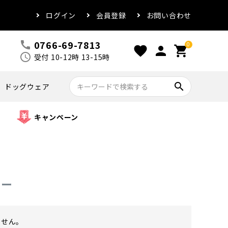
ログイン
会員登録
お問い合わせ
0766-69-7813
call
0
favorite
person
shopping_cart
schedule
受付 10-12時 13-15時
search
ドッグウェア
キャンペーン
ュー
ません。