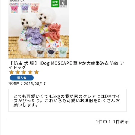
【 防虫 犬 服 】iDog MOSCAPE 華やか大輪帯浴衣 防蚊 ア
イドッグ
購入者
投稿日
2025/08/17
とても可愛いくて4.5kgの我が家のクレアにはDMサイ
ズがぴったり。これからも可愛いお洋服をたくさんお
願いします。
1
件中
1
-
1
件表示