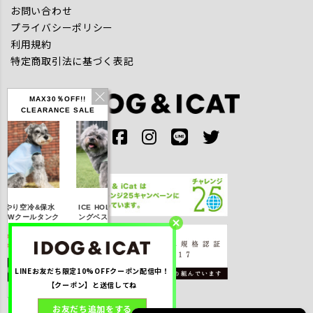
お問い合わせ
プライバシーポリシー
利用規約
特定商取引法に基づく表記
MAX30％OFF!!
CLEARANCE SALE
IDOG ICE HOLD ネ
やり空冷&保水
ICE HOLD フィッシ
テックタンク 
ッククーラー 保冷剤
きWクールタンク
ングベスト 保冷剤付
UVカット
付
％OFF】2,310
【20％OFF】3,168
【20％OFF】1,760
【20％OFF】2,
円(税込み)
円(税込み)
円(税込み)
円(税込み)
LINEお友だち限定10%OFFクーポン配信中！
詳しく見る
詳しく見る
詳しく見る
詳しく見る
【クーポン】と送信してね
お友だち追加をする