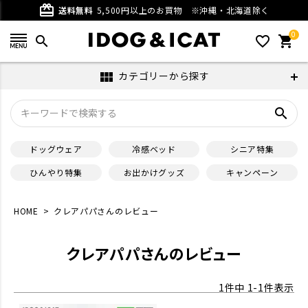
card_giftcard
送料無料
5,500円以上のお買物
※沖縄・北海道除く
0
search
favorite_outline
shopping_cart
カテゴリーから探す
view_module
search
ドッグウェア
冷感ベッド
シニア特集
ひんやり特集
お出かけグッズ
キャンペーン
HOME
クレアパパさんのレビュー
クレアパパさんのレビュー
1
件中
1
-
1
件表示