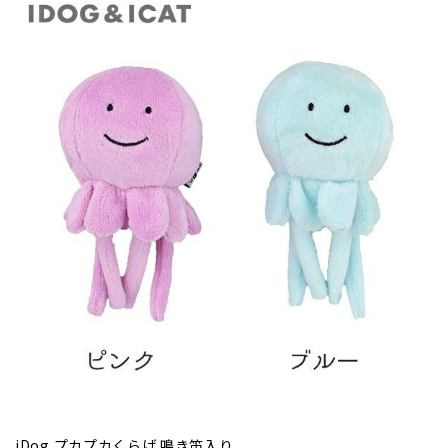
iDog プカプカくらげ 鳴き笛入り