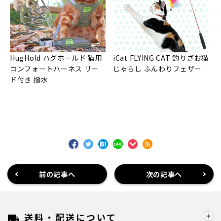
HugHold ハグホールド 猫用
iCat FLYING CAT 釣りざお猫
コンフォートハーネス リー
じゃらし ふんわりフェザー
ド付き 撥水
前の記事へ
次の記事へ
送料・配送について
local_shipping