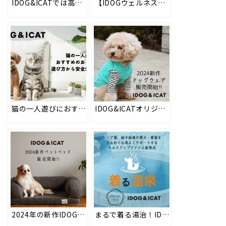
IDOG&ICATでは高機能素材を使用したペットウェア【IDOGウェルネスウェア】を企画！ #102
【IDOGウェルネスウェア】ペットモニターアンケート集計結果 #135
猫の一人遊びにおすすめのおもちゃは？選び方から安全対策まで解説
IDOG&ICATオリジナルの春夏新作ドッグウェアを2024年2月7日より順次販売開始！春夏に向けた防蚊加工や冷感素材など、愛犬の着心地を優先した高品質の犬用お洋服。
2024年の新作IDOG&ICATオリジナルペットベッド類を2024年2月7日より順次販売。長くご愛用いただけるウレタンフォームの高品質ベッドなど、ペットに優しいベッドで愛犬・愛猫に心地よい眠りを
まるで着る湯治！IDOG&ICATからペットのヘルスケアアイテム【UNAGE SPA(アンエイジ スパ)】が2024年3月15日より順次販売開始！新陳代謝や免疫力が心配なシニアや病中・病後のペットに。