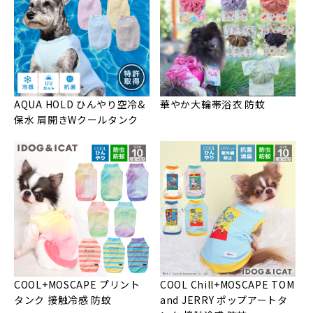
AQUA HOLD ひんやり空冷&
華やか大輪帯浴衣 防蚊
保水 肩開きWクールタンク
COOL+MOSCAPE プリント
COOL Chill+MOSCAPE TOM
タンク 接触冷感 防蚊
and JERRY ポップアートタ