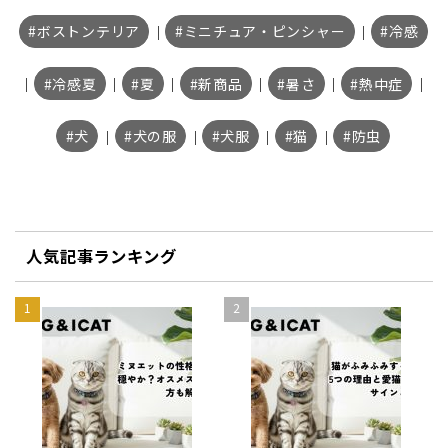
ボストンテリア
｜
ミニチュア・ピンシャー
｜
冷感
｜
冷感夏
｜
夏
｜
新商品
｜
暑さ
｜
熱中症
｜
犬
｜
犬の服
｜
犬服
｜
猫
｜
防虫
人気記事ランキング