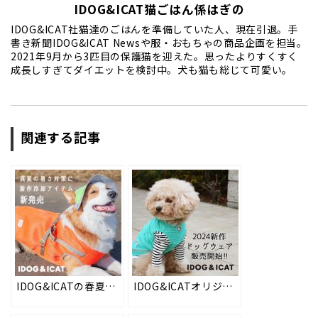
IDOG&ICAT猫ごはん係はぎの
IDOG&ICAT社猫達のごはんを準備していた人、現在引退。手
書き新聞IDOG&ICAT Newsや服・おもちゃの商品企画を担当。
2021年9月から3匹目の保護猫を迎えた。思ったよりすくすく
成長しすぎてダイエットを検討中。犬も猫も総じて可愛い。
関連する記事
IDOG&ICATの春夏新作クーリングアイテムを2024年3月15日より順次販売。ペットの暑さ対策にオススメのウェアやネッククーラー、帽子などを取り揃えました。
IDOG&ICATオリジナルの春夏新作ドッグウェアを2024年2月7日より順次販売開始！春夏に向けた防蚊加工や冷感素材など、愛犬の着心地を優先した高品質の犬用お洋服。