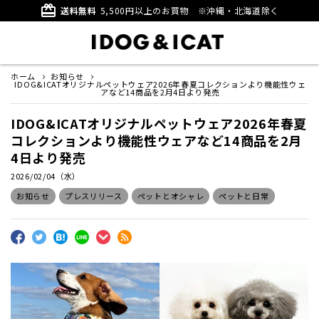
card_giftcard
送料無料
5,500円以上のお買物
※沖縄・北海道除く
ホーム
お知らせ
IDOG&ICATオリジナルペットウェア2026年春夏コレクションより機能性ウェ
アなど14商品を2月4日より発売
IDOG&ICATオリジナルペットウェア2026年春夏
コレクションより機能性ウェアなど14商品を2月
4日より発売
2026/02/04（水）
お知らせ
プレスリリース
ペットとオシャレ
ペットと日常