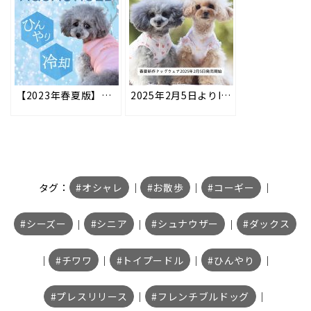
【2023年春夏版】水に濡らすだけで水冷効果でひんやり♪AQUA HOLD（アクアホールド）
2025年2月5日よりIDOG&ICATオリジナルの春夏新作ドッグウェアを販売開始！春のお散歩やお出かけに、心躍るやわらかな色合いが可愛い新作ドッグウェアです。
タグ：
オシャレ
｜
お散歩
｜
コーギー
｜
シーズー
｜
シニア
｜
シュナウザー
｜
ダックス
｜
チワワ
｜
トイプードル
｜
ひんやり
｜
プレスリリース
｜
フレンチブルドッグ
｜