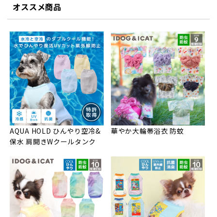
オススメ商品
AQUA HOLD ひんやり空冷&
華やか大輪帯浴衣 防蚊
保水 肩開きWクールタンク