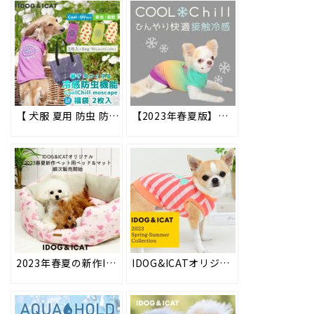
【 犬服 夏用 防虫 防蚊 ひんやり 冷感 暑さ対策 】iDogの防虫機能とひんやり快適機能を気軽にお試し！ MOSCAPE（モスケイプ）&COOL Chill（クールチル） お試し福袋 2枚入り好評販売中!! #194
【2023年春夏版】夏の暑さや紫外線から愛犬を守る！接触冷感機能のペット用ウェア「COOL Chill（クールチル）」 #198
2023年春夏の新作IDOG&ICATオリジナルペットベッド＆マットを2023年1月18日より順次販売。ひんやり接触冷感素材と防虫機能加工を施した、ペットに優しいベッドで愛犬・愛猫に心地よい眠りを。
IDOG&ICATオリジナルの春夏新作ドッグウェアを2023年2月2日より順次販売開始！愛犬の着心地を優先した高品質の犬用お洋服。防虫機能やひんやり効果などの機能ウェアも充実！