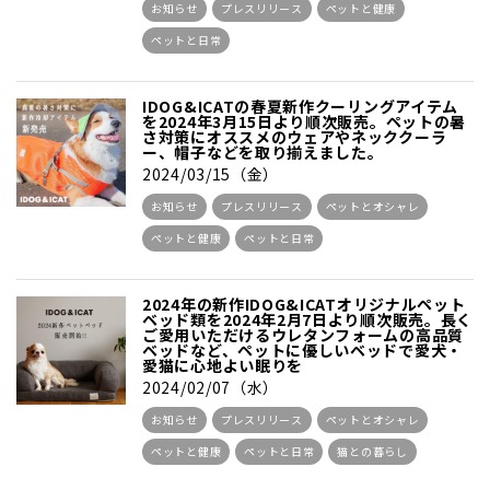
お知らせ
プレスリリース
ペットと健康
ペットと日常
IDOG&ICATの春夏新作クーリングアイテム
を2024年3月15日より順次販売。ペットの暑
さ対策にオススメのウェアやネッククーラ
ー、帽子などを取り揃えました。
2024/03/15（金）
お知らせ
プレスリリース
ペットとオシャレ
ペットと健康
ペットと日常
2024年の新作IDOG&ICATオリジナルペット
ベッド類を2024年2月7日より順次販売。長く
ご愛用いただけるウレタンフォームの高品質
ベッドなど、ペットに優しいベッドで愛犬・
愛猫に心地よい眠りを
2024/02/07（水）
お知らせ
プレスリリース
ペットとオシャレ
ペットと健康
ペットと日常
猫との暮らし