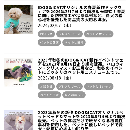
IDOG&ICATオリジナルの春夏新作ドッグウ
ェアを2024年2月7日より順次販売開始！春夏
に向けた防蚊加工や冷感素材など、愛犬の着
心地を優先した高品質の犬用お洋服。
2024/02/07（水）
お知らせ
プレスリリース
ペットとオシャレ
ペットと健康
ペットと日常
2023年秋冬のIDOG&ICAT新作イベントウェ
アを2023年8月18日より順次販売。ハロウィ
ン・クリスマス・お正月など、秋冬のイベン
トにピッタリのペット用コスチュームです。
2023/08/18（金）
お知らせ
プレスリリース
ペットとオシャレ
ペットと日常
猫との暮らし
2023年秋冬の新作IDOG&ICATオリジナルペ
ットベッド＆マットを2023年8月4日より順次
販売。ペットの体温だけで暖かくなる機能性
素材を使用した、ペットに優しいベッドで愛
犬・愛猫に心地よい眠りを