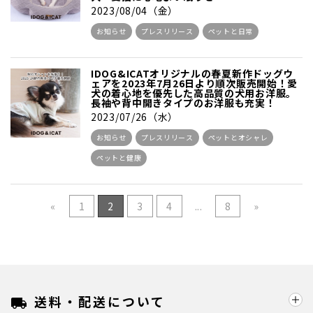
2023/08/04（金）
お知らせ
プレスリリース
ペットと日常
IDOG&ICATオリジナルの春夏新作ドッグウ
ェアを2023年7月26日より順次販売開始！愛
犬の着心地を優先した高品質の犬用お洋服。
長袖や背中開きタイプのお洋服も充実！
2023/07/26（水）
お知らせ
プレスリリース
ペットとオシャレ
ペットと健康
«
1
2
3
4
...
8
»
送料・配送について
local_shipping