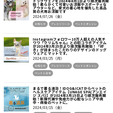
ドッグウェアを2024年8月1日より順次販売開
始！柔らかくて可愛いお洋服やスポーティな
アウターなど、愛犬の着心地を優先した高品
質の犬用お洋服です
2024/07/26（金）
お知らせ
プレスリリース
ペットとオシャレ
Instagramフォロワー10万人超えの人気チ
ワワ「クリムちゃん」との初コラボアイテム
が2024年3月25日より順次販売開始！「好
き」が詰まったこだわりのデザインのドッグ
ウェアとマットです。
2024/03/25（月）
お知らせ
プレスリリース
ペットとオシャレ
ペットと日常
まるで着る湯治！IDOG&ICATからペットの
ヘルスケアアイテム【UNAGE SPA(アンエイ
ジ スパ)】が2024年3月15日より順次販売開
始！新陳代謝や免疫力が心配なシニアや病
中・病後のペットに。
2024/03/15（金）