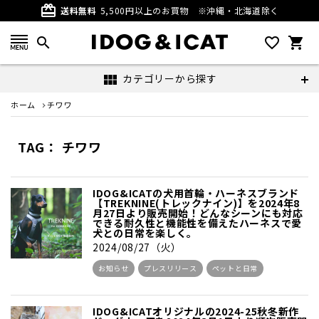
card_giftcard
送料無料
5,500円以上のお買物
※沖縄・北海道除く
search
favorite_outline
shopping_cart
カテゴリーから探す
view_module
ホーム
チワワ
TAG： チワワ
IDOG&ICATの犬用首輪・ハーネスブランド
【TREKNINE(トレックナイン)】を2024年8
月27日より販売開始！どんなシーンにも対応
できる耐久性と機能性を備えたハーネスで愛
犬との日常を楽しく。
2024/08/27（火）
お知らせ
プレスリリース
ペットと日常
IDOG&ICATオリジナルの2024-25秋冬新作