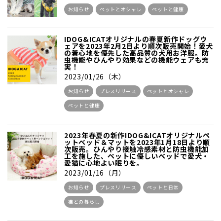
お知らせ
ペットとオシャレ
ペットと健康
IDOG&ICATオリジナルの春夏新作ドッグウ
ェアを2023年2月2日より順次販売開始！愛犬
の着心地を優先した高品質の犬用お洋服。防
虫機能やひんやり効果などの機能ウェアも充
実！
2023/01/26（木）
お知らせ
プレスリリース
ペットとオシャレ
ペットと健康
2023年春夏の新作IDOG&ICATオリジナルペ
ットベッド＆マットを2023年1月18日より順
次販売。ひんやり接触冷感素材と防虫機能加
工を施した、ペットに優しいベッドで愛犬・
愛猫に心地よい眠りを。
2023/01/16（月）
お知らせ
プレスリリース
ペットと日常
猫との暮らし