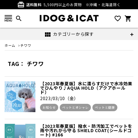
card_giftcard
送料無料
5,500円以上のお買物
※沖縄・北海道除く
search
favorite_outline
shopping_cart
カテゴリーから探す
view_module
ホーム
チワワ
TAG： チワワ
【2023年春夏版】水に濡らすだけで水冷効果
でひんやり♪AQUA HOLD（アクアホール
ド）
2023/03/10（金）
お知らせ
ペットとオシャレ
ペットと健康
【2023年春夏版】撥水・防汚加工でペットを
雨や汚れから守る SHIELD COAT(シールドコ
ート) #166