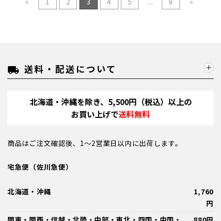
«
1
2
3
4
5
...
8
»
送料・配送について
local_shipping
北海道・沖縄を除き、5,500円（税込）以上の
お買い上げで
送料無料
商品はご注文確認後、1～2営業日以内に出荷します。
宅急便（佐川急便）
北海道・沖縄
1,760
円
関東・関西・信越・北陸・中部・東北・四国・中国・
880円