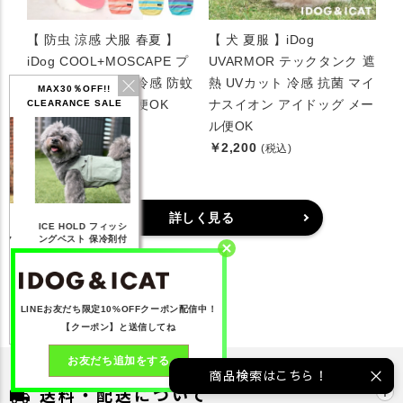
【 防虫 涼感 犬服 春夏 】
【 犬 夏服 】iDog
iDog COOL+MOSCAPE プ
UVARMOR テックタンク 遮
リントタンク 接触冷感 防蚊
熱 UVカット 冷感 抗菌 マイ
MAX30％OFF!!
アイドッグ メール便OK
ナスイオン アイドッグ メー
CLEARANCE SALE
￥2,112
ル便OK
(税込)
￥2,200
(税込)
詳しく見る
IDOG ICE HOLD ネ
 フィッシ
テックタンク 遮熱
リフレッシングバンダ
ッククーラー 保冷剤
保冷剤付
UVカット
ナ
付
3,168
【20％OFF】1,760
【20％OFF】2,200
【20％OFF】1,144
み)
円(税込み)
円(税込み)
円(税込み)
見る
詳しく見る
詳しく見る
詳しく見る
LINEお友だち限定10%OFFクーポン配信中！
【クーポン】と送信してね
お友だち追加をする
商品検索はこちら！
送料・配送について
local_shipping