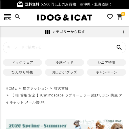
card_giftcard
送料無料
5,500円以上のお買物
※沖縄・北海道除く
0
search
favorite_outline
shopping_cart
view_module
カテゴリーから探す
search
ドッグウェア
冷感ベッド
シニア特集
ひんやり特集
お出かけグッズ
キャンペーン
HOME
猫ファッション
猫の首輪
【 猫 首輪 安全 】iCat moscape ラブリーカラー 結びリボン 防虫 ア
イキャット メール便OK