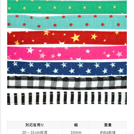
対応首周り
幅
重量
20～31cm程度
10mm
約8g前後