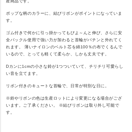
産商品です。
ポップな柄のカラーに、結びリボンがポイントになっていま
す。
ゴム付きで何かに引っ掛かってもびよ～んと伸び、さらに安
全バックル使用で強い力が加わると首輪がパチンと外れてく
れます。 薄いナイロンのベルト芯を綿100％の布でくるんで
いるので、とっても軽くて柔らか、しかも丈夫です。
Dカンに1cmの小さな鈴が1つついていて、チリチリ可愛らし
い音を立てます。
リボン付きのキュートな首輪で、日常が特別な日に。
※鈴やリボンの色は生産ロットにより変更になる場合がござ
います。ご了承ください。 ※結びリボンは取り外し可能で
す。