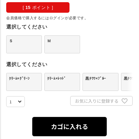
[
15
ポイント ]
会員価格で購入するにはログインが必要です。
選択してください
Ｓ
Ｍ
選択してください
ｸﾘｰﾑ×ｸﾞﾘｰﾝ
ｸﾘｰﾑ×ﾚｯﾄﾞ
黒ﾁﾜﾜ×ﾌﾞﾙｰ
黒ﾁﾜﾜ×ﾋ
お気に入りに登録する
カゴに入れる