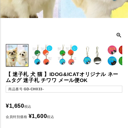
【 迷子札 犬 猫 】IDOG&ICATオリジナル ネー
ムタグ 迷子札 チワワ メール便OK
商品番号
GD-CH033-
¥
1,650
税込
¥
1,600
会員特別価格
税込