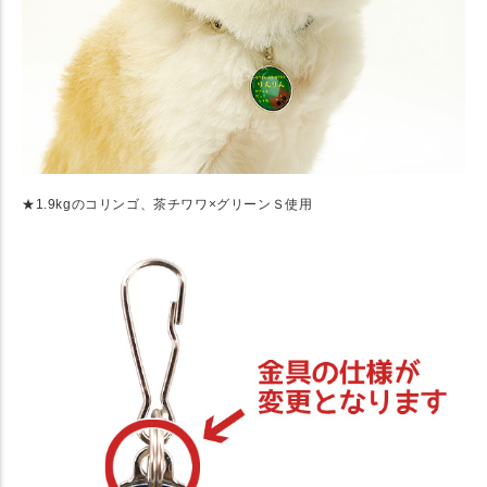
★1.9kgのコリンゴ、茶チワワ×グリーンＳ使用