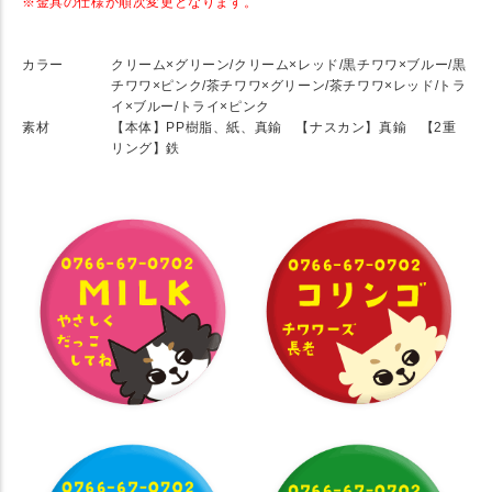
※金具の仕様が順次変更となります。
★ SPEC
カラー
クリーム×グリーン/クリーム×レッド/黒チワワ×ブルー/黒
チワワ×ピンク/茶チワワ×グリーン/茶チワワ×レッド/トラ
イ×ブルー/トライ×ピンク
素材
【本体】PP樹脂、紙、真鍮 【ナスカン】真鍮 【2重
リング】鉄
★ Detail