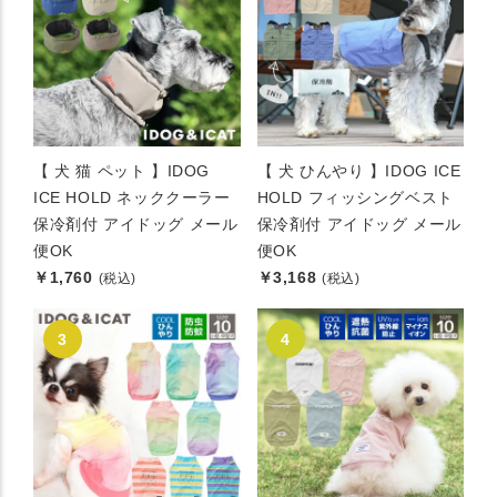
【 犬 猫 ペット 】IDOG
【 犬 ひんやり 】IDOG ICE
ICE HOLD ネッククーラー
HOLD フィッシングベスト
保冷剤付 アイドッグ メール
保冷剤付 アイドッグ メール
便OK
便OK
￥1,760
￥3,168
(税込)
(税込)