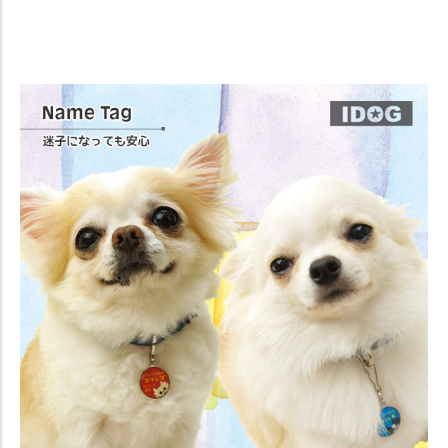
【迷子札 名札】iDog&iCatオリジナル ネームタグ 迷子札チワワ【ネー
ムプレート ドッグタグ】