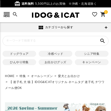
card_giftcard
送料無料
5,500円以上のお買物
※沖縄・北海道除く
0
search
favorite_outline
shopping_cart
view_module
カテゴリーから探す
search
ドッグウェア
冷感ベッド
シニア特集
ひんやり特集
お出かけグッズ
キャンペーン
HOME
特集
オールシーズン
愛犬とお出かけ
【 迷子札 犬 猫 】IDOG&ICATオリジナル ネームタグ 迷子札 チワワ
メール便OK