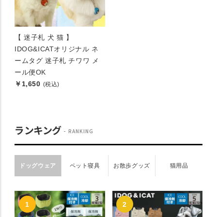
【 迷子札 犬 猫 】
IDOG&ICATオリジナル ネ
ームタグ 迷子札 チワワ メ
ール便OK
￥1,650
(税込)
ランキング
RANKING
ドッグウェア
ペット寝具
お散歩グッズ
猫用品