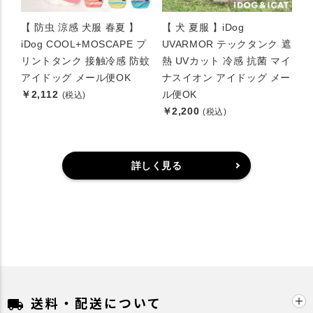
【 防虫 涼感 犬服 春夏 】
【 犬 夏服 】iDog
iDog COOL+MOSCAPE プ
UVARMOR テックタンク 遮
リントタンク 接触冷感 防蚊
熱 UVカット 冷感 抗菌 マイ
アイドッグ メール便OK
ナスイオン アイドッグ メー
￥2,112
ル便OK
(税込)
￥2,200
(税込)
詳しく見る
送料・配送について
local_shipping