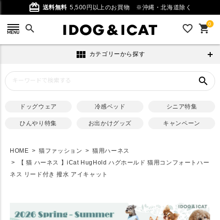
card_giftcard
送料無料
5,500円以上のお買物
※沖縄・北海道除く
0
search
favorite_outline
shopping_cart
view_module
カテゴリーから探す
search
ドッグウェア
冷感ベッド
シニア特集
ひんやり特集
お出かけグッズ
キャンペーン
HOME
猫ファッション
猫用ハーネス
【 猫 ハーネス 】iCat HugHold ハグホールド 猫用コンフォートハー
ネス リード付き 撥水 アイキャット