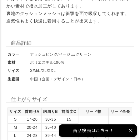
かい素材で撥水加工がしてあります。
裏地のクッションメッシュは衝撃を面で吸収してくれます。
通気性もよく快適に着用することが出来ます。
商品詳細
カラー
アッシュピンク/ベージュ/グリーン
素材
ポリエステル100％
サイズ
S/M/L/XL/XXL
生産国
中国（企画・デザイン：日本）
仕上がりサイズ
サイズ
首周りA
胴周りB
前着丈C
リード幅
リード全長
S
17-20
30-35
15
M
20-24
35-40
17
商品検索はこちら！
L
24-28
39-44
19
1.5(持ち手3.5)
125