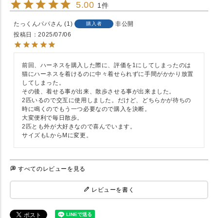
5.00
1
たっくんパパ
1
非公開
購入者
投稿日
2025/07/06
前回、ハーネスを購入した際に、評価を1にしてしまったのは
猫にハーネスを着けるのに中々着せられずに手間がかかり放置
してしまった。

その後、着せる事が出来、散歩させる事が出来ました。

2匹いるので交互に使用しました。だけど、どちらかが待ちの
時に鳴くのでもう一つ必要なので購入を決断。

大変便利で毎日散歩。

2匹とも外が大好きなので喜んでいます。

サイズもLからMに変更。
すべてのレビューを見る
レビューを書く