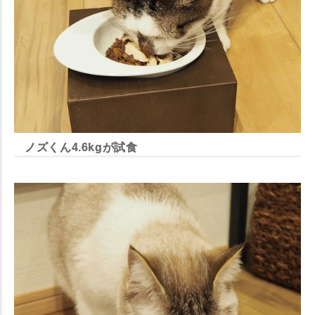
ノズくん4.6kgが試食