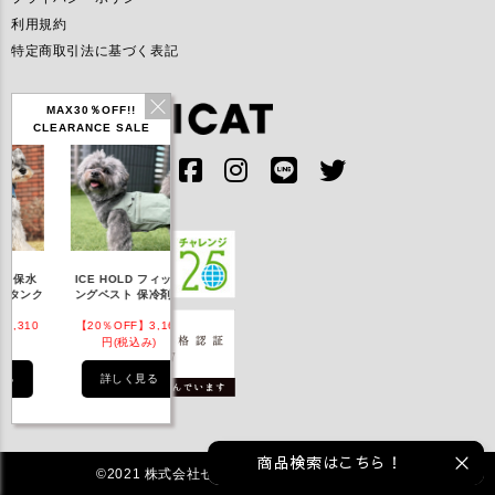
利用規約
特定商取引法に基づく表記
MAX30％OFF!!
CLEARANCE SALE
IDOG ICE HOLD ネ
E HOLD フィッシ
テックタンク 遮熱
リフレッシング
ッククーラー 保冷剤
グベスト 保冷剤付
UVカット
ナ
付
0％OFF】3,168
【20％OFF】1,760
【20％OFF】2,200
【20％OFF】1
円(税込み)
円(税込み)
円(税込み)
円(税込み)
詳しく見る
詳しく見る
詳しく見る
詳しく見
商品検索はこちら！
©2021 株式会社ゼフィール All rights reserved.