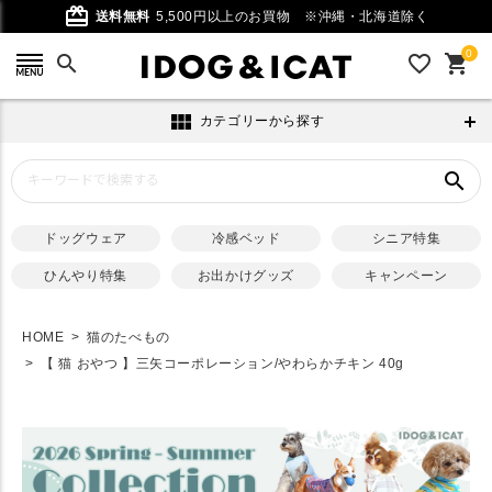
card_giftcard
送料無料
5,500円以上のお買物
※沖縄・北海道除く
0
search
favorite_outline
shopping_cart
view_module
カテゴリーから探す
search
ドッグウェア
冷感ベッド
シニア特集
ひんやり特集
お出かけグッズ
キャンペーン
HOME
猫のたべもの
【 猫 おやつ 】三矢コーポレーション/やわらかチキン 40g