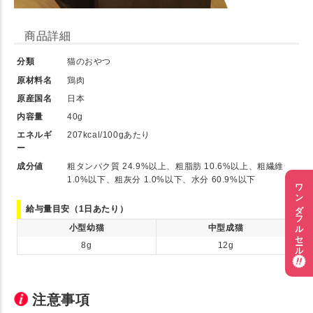
商品詳細
分類
猫のおやつ
原材料名
鶏肉
原産国名
日本
内容量
40g
エネルギ
207kcal/100gあたり
ー
成分値
粗タンパク質 24.9%以上、粗脂肪 10.6%以上、粗繊維
1.0%以下、粗灰分 1.0%以下、水分 60.9%以下
ワンダフルセール
給与量目安（1日あたり）
小型幼猫
中型成猫
8g
12g
注意事項