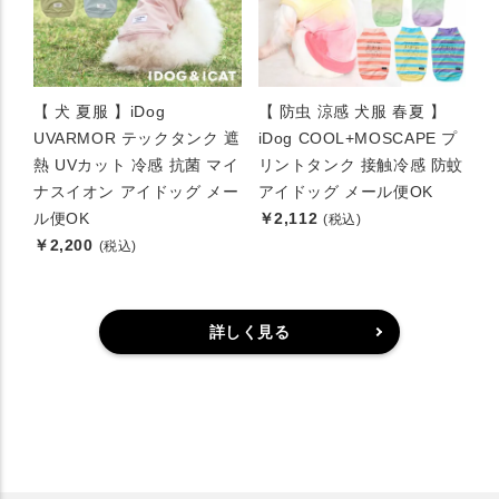
【 犬 夏服 】iDog
【 防虫 涼感 犬服 春夏 】
UVARMOR テックタンク 遮
iDog COOL+MOSCAPE プ
熱 UVカット 冷感 抗菌 マイ
リントタンク 接触冷感 防蚊
ナスイオン アイドッグ メー
アイドッグ メール便OK
ル便OK
￥2,112
(税込)
￥2,200
(税込)
詳しく見る