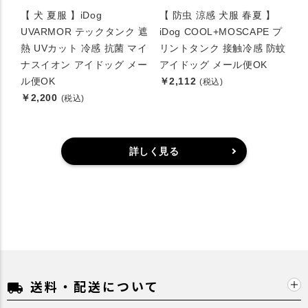
【 犬 夏服 】iDog
【 防虫 涼感 犬服 春夏 】
UVARMOR テックタンク 遮
iDog COOL+MOSCAPE プ
熱 UVカット 冷感 抗菌 マイ
リントタンク 接触冷感 防蚊
ナスイオン アイドッグ メー
アイドッグ メール便OK
ル便OK
￥2,112
(税込)
￥2,200
(税込)
詳しく見る
送料・配送について
local_shipping