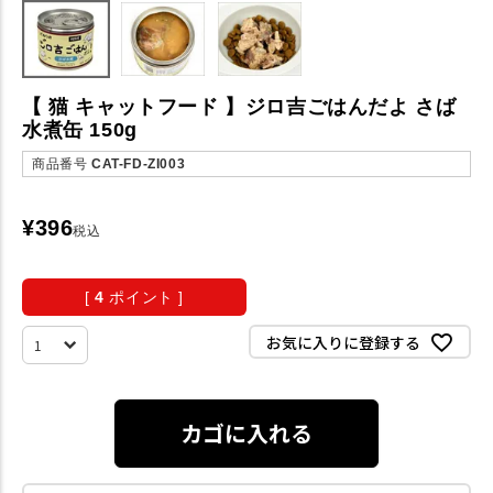
【 猫 キャットフード 】ジロ吉ごはんだよ さば
水煮缶 150g
商品番号
CAT-FD-ZI003
¥
396
税込
[
4
ポイント ]
お気に入りに登録する
カゴに入れる