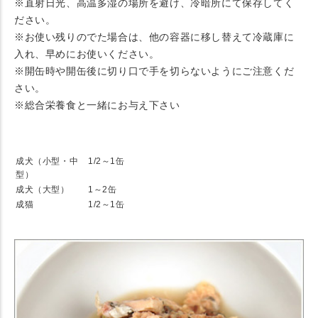
※直射日光、高温多湿の場所を避け、冷暗所にて保存してく
ださい。
※お使い残りのでた場合は、他の容器に移し替えて冷蔵庫に
入れ、早めにお使いください。
※開缶時や開缶後に切り口で手を切らないようにご注意くだ
さい。
※総合栄養食と一緒にお与え下さい
★ 1日当たりの給与量
成犬（小型・中
1/2～1缶
型）
成犬（大型）
1～2缶
成猫
1/2～1缶
★ Detail