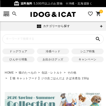
card_giftcard
送料無料
5,500円以上のお買物
※沖縄・北海道除く
0
search
favorite_outline
shopping_cart
view_module
カテゴリーから探す
search
ドッグウェア
冷感ベッド
シニア特集
ひんやり特集
お出かけグッズ
キャンペーン
HOME
猫のたべもの
缶詰・レトルト
その他
【 猫 キャットフード 】ジロ吉ごはんだよ さば水煮缶 150g