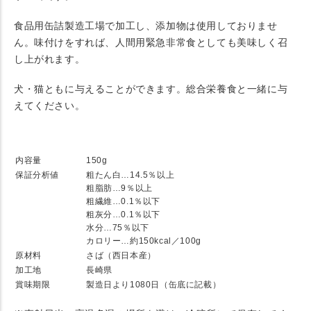
食品用缶詰製造工場で加工し、添加物は使用しておりませ
ん。味付けをすれば、人間用緊急非常食としても美味しく召
し上がれます。
犬・猫ともに与えることができます。総合栄養食と一緒に与
えてください。
★ SPEC
内容量
150g
保証分析値
粗たん白…14.5％以上
粗脂肪…9％以上
粗繊維…0.1％以下
粗灰分…0.1％以下
水分…75％以下
カロリー…約150kcal／100g
原材料
さば（西日本産）
加工地
長崎県
賞味期限
製造日より1080日（缶底に記載）