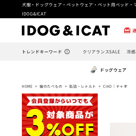
犬服・ドッグウェア・ペットウェア・ペット用ベッド・マ
IDOG&ICAT
card_giftcard
トレンドキーワード
error_outline
クリアランスSALE
冷感
ドッグウェア
HOME
猫のたべもの
缶詰・レトルト
CIAO｜チャオ