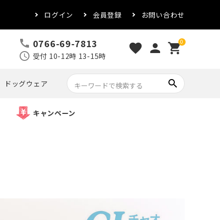
ログイン
会員登録
お問い合わせ
0766-69-7813
call
0
favorite
person
shopping_cart
schedule
受付 10-12時 13-15時
search
ドッグウェア
キャンペーン