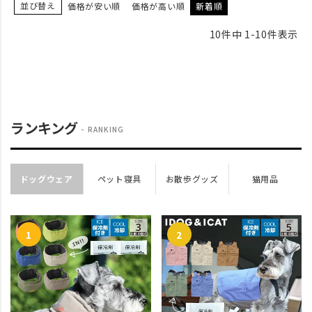
並び替え
価格が安い順
価格が高い順
新着順
10
件中
1
-
10
件表示
ランキング
RANKING
ドッグウェア
ペット寝具
お散歩グッズ
猫用品