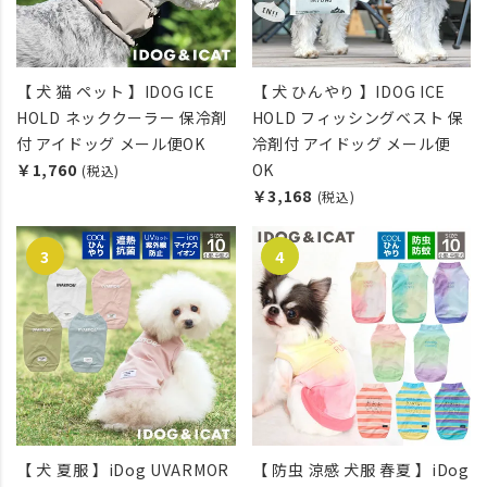
【 犬 猫 ペット 】IDOG ICE
【 犬 ひんやり 】IDOG ICE
HOLD ネッククーラー 保冷剤
HOLD フィッシングベスト 保
付 アイドッグ メール便OK
冷剤付 アイドッグ メール便
￥1,760
OK
(税込)
￥3,168
(税込)
【 犬 夏服 】iDog UVARMOR
【 防虫 涼感 犬服 春夏 】iDog