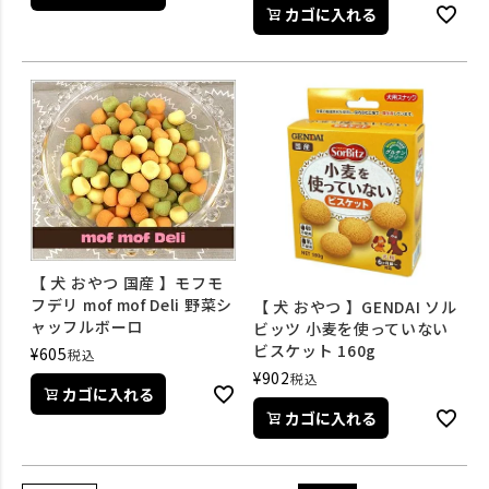
カゴに入れる
【 犬 おやつ 国産 】モフモ
フデリ mof mof Deli 野菜シ
【 犬 おやつ 】GENDAI ソル
ャッフルボーロ
ビッツ 小麦を使っていない
ビスケット 160g
¥
605
税込
¥
902
税込
カゴに入れる
カゴに入れる