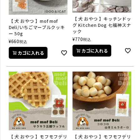
【 犬 おやつ 】キッチンドッ
【 犬 おやつ 】mof mof
グ Kitchen Dog 七福神スナ
Deli/いちごマーブルクッキ
ック
ー 50g
¥
770
税込
¥
660
税込
カゴに入れる
カゴに入れる
【 犬 おやつ 】モフモフデリ
【 犬 おやつ 】モフモフデリ