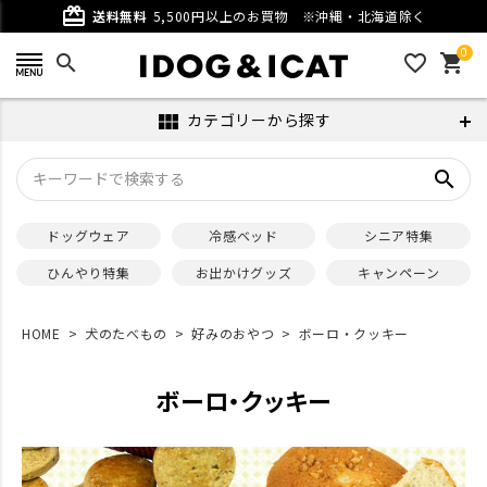
card_giftcard
送料無料
5,500円以上のお買物
※沖縄・北海道除く
0
search
favorite_outline
shopping_cart
カテゴリーから探す
view_module
search
ドッグウェア
冷感ベッド
シニア特集
ひんやり特集
お出かけグッズ
キャンペーン
HOME
犬のたべもの
好みのおやつ
ボーロ・クッキー
ボーロ・クッキー