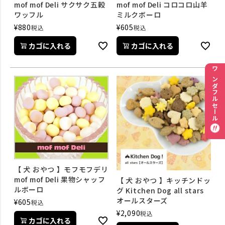
mof mof Deli サクサク五穀
mof mof Deli コロコロ山羊
ワッフル
ミルクボーロ
¥
880
¥
605
税込
税込
カゴに入れる
カゴに入れる
ワンダフルセール
【 犬 おやつ 】モフモフデリ
mof mof Deli 果物シャッフ
【 犬 おやつ 】キッチンドッ
ルボーロ
グ Kitchen Dog all stars
オールスターズ
¥
605
税込
¥
2,090
税込
カゴに入れる