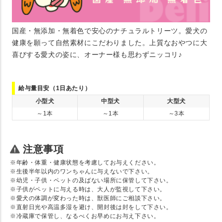
国産・無添加・無着色で安心のナチュラルトリーツ。愛犬の
健康を願って自然素材にこだわりました。上質なおやつに大
喜びする愛犬の姿に、オーナー様も思わずニッコリ♪
給与量目安（1日あたり）
小型犬
中型犬
大型犬
～1本
～1本
～3本
注意事項
※年齢・体重・健康状態を考慮してお与えください。
※生後半年以内のワンちゃんに与えないで下さい。
※幼児・子供・ペットの及ばない場所に保管して下さい。
※子供がペットに与える時は、大人が監視して下さい。
※愛犬の体調が変わった時は、獣医師にご相談下さい。
※直射日光や高温多湿を避け、開封後は封をして下さい。
※冷蔵庫で保管し、なるべくお早めにお与え下さい。