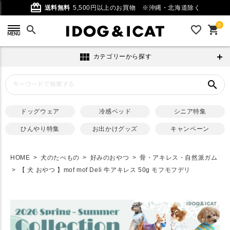
card_giftcard
送料無料
5,500円以上のお買物
※沖縄・北海道除く
0
search
favorite_outline
shopping_cart
view_module
カテゴリーから探す
search
ドッグウェア
冷感ベッド
シニア特集
ひんやり特集
お出かけグッズ
キャンペーン
HOME
犬のたべもの
好みのおやつ
骨・アキレス・自然派ガム
【 犬 おやつ 】mof mof Deli 牛アキレス 50g モフモフデリ