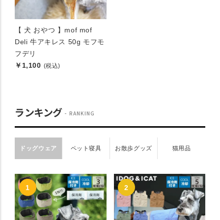
【 犬 おやつ 】mof mof
Deli 牛アキレス 50g モフモ
フデリ
￥1,100
(税込)
ランキング
RANKING
ドッグウェア
ペット寝具
お散歩グッズ
猫用品