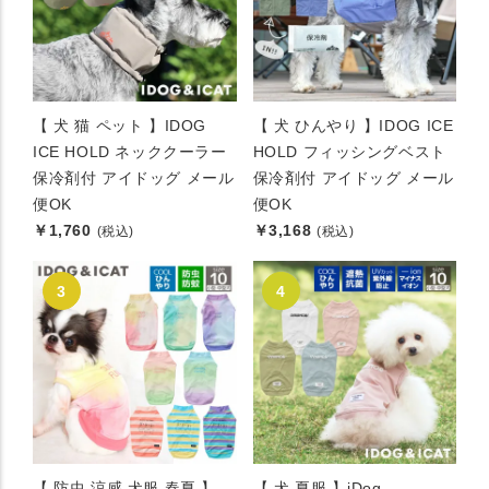
【 犬 猫 ペット 】IDOG
【 犬 ひんやり 】IDOG ICE
ICE HOLD ネッククーラー
HOLD フィッシングベスト
保冷剤付 アイドッグ メール
保冷剤付 アイドッグ メール
便OK
便OK
￥1,760
￥3,168
(税込)
(税込)
【 防虫 涼感 犬服 春夏 】
【 犬 夏服 】iDog