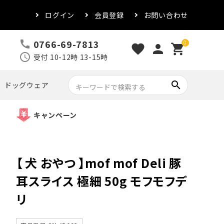
ログイン
会員登録
お問い合わせ
0766-69-7813
call
0
favorite
person
shopping_cart
schedule
受付 10-12時 13-15時
search
ドッグウェア
キャンペーン
【 犬 おやつ 】mof mof Deli 豚
耳スライス 極細 50g モフモフデ
リ