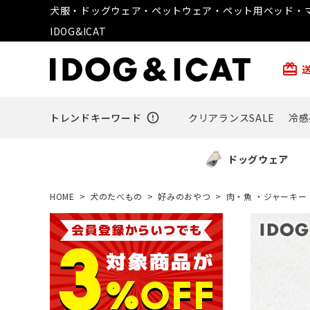
犬服・ドッグウェア・ペットウェア・ペット用ベッド・マ
IDOG&ICAT
card_giftcard
トレンドキーワード
error_outline
クリアランスSALE
冷感
ドッグウェア
HOME
犬のたべもの
好みのおやつ
肉・魚 ・ジャーキー