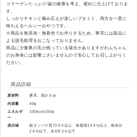
コラーゲンたっぷり!歯の健康を考え、硬めに仕上げておりま
す。
しっかりチキンと噛み応えが楽しいブタミミ、両方を一度に
味わえるヘルシーおやつです。
※商品を無添加・無着色でお作りするため、豚耳には薬品に
よる脱毛処理をおこなっておりません。
商品に少量豚の毛が残っている場合がありますがわんちゃん
のお身体には影響ございませんので安心してお召し上がりく
ださい。
商品詳細
原材料
豚耳、鶏ささみ
内容量
40g
エネルギ
330kcal/100g
ー
成分値
粗タンパク質73.0％以上、粗脂肪13.9％以上、粗灰分
2.6％以下、水分9.2％以下