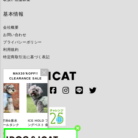
基本情報
会社概要
お問い合わせ
プライバシーポリシー
利用規約
特定商取引法に基づく表記
MAX30％OFF!!
CLEARANCE SALE
IDOG ICE HOLD ネ
水
ICE HOLD フィッシ
テックタンク 遮熱
リ
ッククーラー 保冷剤
ンク
ングベスト 保冷剤付
UVカット
付
10
【20％OFF】3,168
【20％OFF】1,760
【20％OFF】2,200
【2