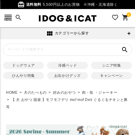
card_giftcard
送料無料
5,500円以上のお買物
※沖縄・北海道除く
0
search
favorite_outline
shopping_cart
view_module
カテゴリーから探す
search
ドッグウェア
冷感ベッド
シニア特集
ひんやり特集
お出かけグッズ
キャンペーン
HOME
犬のたべもの
好みのおやつ
肉・魚 ・ジャーキー
【 犬 おやつ 国産 】モフモフデリ mof mof Deli ぐるぐるチキンと豚
耳