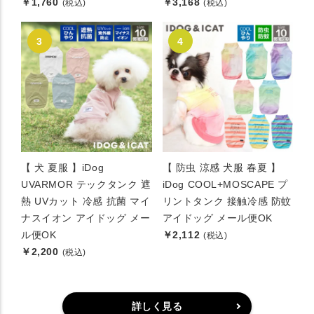
￥1,760
￥3,168
(税込)
(税込)
【 犬 夏服 】iDog
【 防虫 涼感 犬服 春夏 】
UVARMOR テックタンク 遮
iDog COOL+MOSCAPE プ
熱 UVカット 冷感 抗菌 マイ
リントタンク 接触冷感 防蚊
ナスイオン アイドッグ メー
アイドッグ メール便OK
ル便OK
￥2,112
(税込)
￥2,200
(税込)
詳しく見る