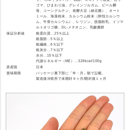
ゴマ、ひまわり油、グレインソルガム、ビール酵
母、コーングルテン、発酵大豆（納豆菌）、オート
ミール、海藻粉末、カルシウム粉末（卵殻カルシウ
ム、牛骨カルシウム）、L-リジン、脱脂粉乳、イソマ
ルトオリゴ糖、DL-メチオニン、乳酸菌群
保証分析値
粗蛋白質…25％以上
粗脂肪…5％以上
粗繊維…6％以下
粗灰分…7％以下
水分…10％以下
代謝エネルギー（ME）…328kcal/100g
原産国
日本
賞味期限
パッケージ裏下部に「年・月」順で記載、
製造後冷暗所で未開封９ヶ月/開封後１ヶ月
★ Detail