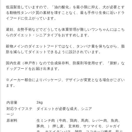
低温製造していますので、「油の酸化」を最小限に抑え、犬が必要とす
る動物性タンパク質の素材を壊すことなく、最も手作り生食に近いドラ
イフードに仕上がっています。
避妊、去勢手術などでどうしても体重管理が難しいワンちゃんにはこち
らのダイエット・シニアタイプをおすすめします。
穀物メインのダイエットフードではなく、タンパク量を保ちながら、脂
肪を減らしてダイエットできるように設計されています。
国内生産（神戸市）なので合成保存料、防腐剤等使用せず、『新鮮』な
ドッグフードをお届け出来ます。
※メーカー都合によりパッケージ、デザインが変更となる場合がござい
ます。
★ SPEC
内容量
3kg
対応ライフステ
ダイエットが必要な成犬、シニア
ージ
原材料
生ミンチ肉（牛肉、鶏肉、馬肉、レバー肉、魚肉、
豚肉、） 押し麦、 玄米粉、サツマイモ、ジャガイ
モ、 ホエイタンパク、雑節、ココナッツ種皮、煎り