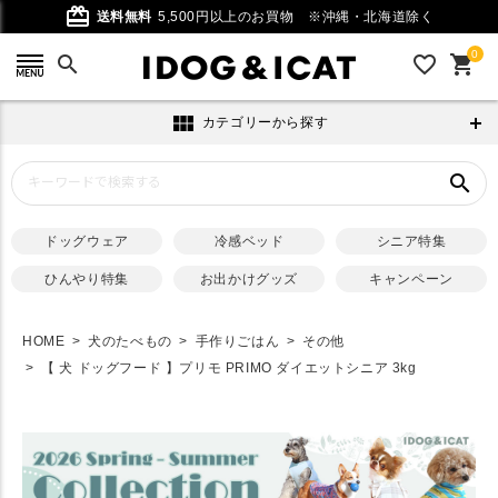
card_giftcard
送料無料
5,500円以上のお買物
※沖縄・北海道除く
0
search
favorite_outline
shopping_cart
view_module
カテゴリーから探す
search
ドッグウェア
冷感ベッド
シニア特集
ひんやり特集
お出かけグッズ
キャンペーン
HOME
犬のたべもの
手作りごはん
その他
【 犬 ドッグフード 】プリモ PRIMO ダイエットシニア 3kg