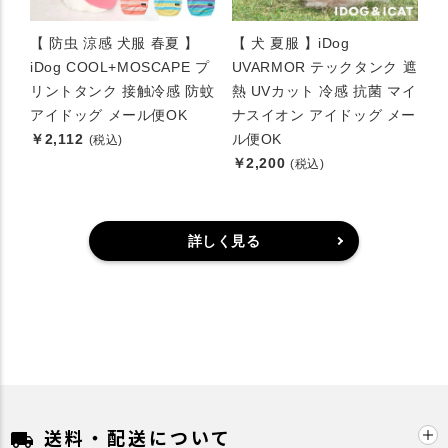
【 防虫 涼感 犬服 春夏 】
【 犬 夏服 】iDog
iDog COOL+MOSCAPE プ
UVARMOR テックタンク 遮
リントタンク 接触冷感 防蚊
熱 UVカット 冷感 抗菌 マイ
アイドッグ メール便OK
ナスイオン アイドッグ メー
￥2,112
ル便OK
(税込)
￥2,200
(税込)
詳しく見る
送料・配送について
local_shipping