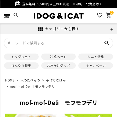
card_giftcard
送料無料
5,500円以上のお買物
※沖縄・北海道除く
0
search
favorite_outline
shopping_cart
カテゴリーから探す
view_module
search
ドッグウェア
冷感ベッド
シニア特集
ひんやり特集
お出かけグッズ
キャンペーン
HOME
犬のたべもの
手作りごはん
mof-mof-Deli｜モフモフデリ
mof-mof-Deli｜モフモフデリ