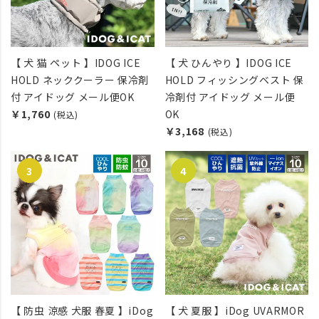
【 犬 猫 ペット 】IDOG ICE
【 犬 ひんやり 】IDOG ICE
HOLD ネッククーラー 保冷剤
HOLD フィッシングベスト 保
付 アイドッグ メール便OK
冷剤付 アイドッグ メール便
￥1,760
OK
(税込)
￥3,168
(税込)
【 防虫 涼感 犬服 春夏 】iDog
【 犬 夏服 】iDog UVARMOR