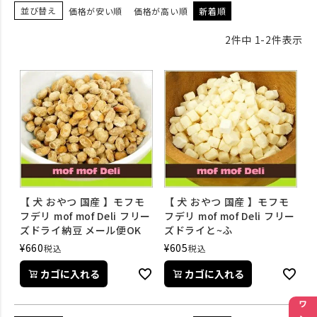
並び替え
価格が安い順
価格が高い順
新着順
2
件中
1
-
2
件表示
【 犬 おやつ 国産 】モフモ
【 犬 おやつ 国産 】モフモ
フデリ mof mof Deli フリー
フデリ mof mof Deli フリー
ズドライ納豆 メール便OK
ズドライと~ふ
¥
660
¥
605
税込
税込
カゴに入れる
カゴに入れる