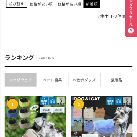
ワンダフルセール
並び替え
価格が安い順
価格が高い順
新着順
2
件中
1
-
2
件表示
ランキング
RANKING
ドッグウェア
ペット寝具
お散歩グッズ
猫用品