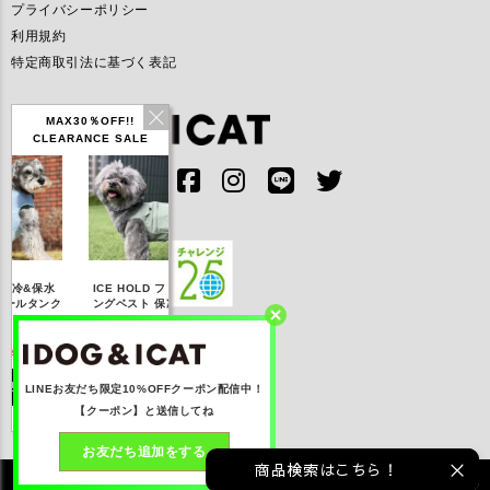
プライバシーポリシー
利用規約
特定商取引法に基づく表記
MAX30％OFF!!
CLEARANCE SALE
IDOG ICE HOLD ネ
ICE HOLD フィッシ
テックタンク 遮熱
リフ
ッククーラー 保冷剤
ク
ングベスト 保冷剤付
UVカット
付
0
【20％OFF】3,168
【20％OFF】1,760
【20％OFF】2,200
【20
円(税込み)
円(税込み)
円(税込み)
詳しく見る
詳しく見る
詳しく見る
LINEお友だち限定10%OFFクーポン配信中！
【クーポン】と送信してね
お友だち追加をする
商品検索はこちら！
©2021 株式会社ゼフィール All rights reserved.