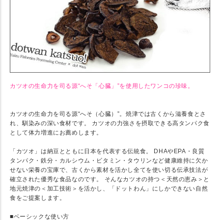
カツオの生命力を司る源“へそ「心臓」”を使用したワンコの珍味。
カツオの生命力を司る源“へそ（心臓）”。焼津では古くから滋養食とさ
れ、馴染みの深い食材です。 カツオの力強さを摂取できる高タンパク食
として体力増進にお薦めします。
「カツオ」は納豆とともに日本を代表する伝統食。 DHAやEPA・良質
タンパク・鉄分・カルシウム・ビタミン・タウリンなど健康維持に欠か
せない栄養の宝庫で、古くから素材を活かし全てを使い切る伝承技法が
確立された優秀な食品なのです。 そんなカツオの持つ＜天然の恵み＞と
地元焼津の＜加工技術＞を活かし、「ドットわん」にしかできない自然
食をご提案します。
■ベーシックな使い方