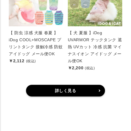
【 防虫 涼感 犬服 春夏 】
【 犬 夏服 】iDog
iDog COOL+MOSCAPE プ
UVARMOR テックタンク 遮
リントタンク 接触冷感 防蚊
熱 UVカット 冷感 抗菌 マイ
アイドッグ メール便OK
ナスイオン アイドッグ メー
￥2,112
ル便OK
(税込)
￥2,200
(税込)
詳しく見る