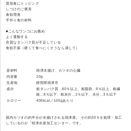
普段食にトッピング
しつけのご褒美
食欲増進
手作り食の材料
■こんなワンコにお薦め
よく運動する
良質なタンパク質が不足している
食欲不振（硬くて食べにくそうなら潰して）
★ SPEC
原材料
焼津水揚げ カツオの心臓
内容量
20g
生産地
静岡県焼津市
成分
粗タンパク質…80％以上、粗脂肪…6％以上、粗繊
維…8％以下、粗灰分…2％以下、水分…3％以下
カロリー
406kcal／100gあたり
★ 焼津水産加工センターとのコラボレーション
国内カツオの約半分が水揚げされる焼津港。 その約30％を処理・加工
しているのが「焼津水産加工センター」です。