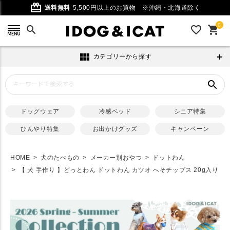
card_giftcard
送料無料
5,500円以上のお買物
※沖縄・北海道除く
0
search
favorite_outline
shopping_cart
view_module
カテゴリーから探す
search
ドッグウェア
冷感ベッド
シニア特集
ひんやり特集
お出かけグッズ
キャンペーン
HOME
犬のたべもの
メーカー別おやつ
ドットわん
【 犬 手作り 】どっとわん ドットわん カツオ へそチップス 20g入り