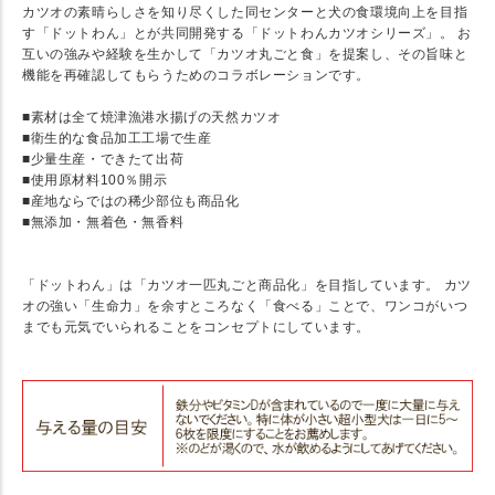
カツオの素晴らしさを知り尽くした同センターと犬の食環境向上を目指
す「ドットわん」とが共同開発する「ドットわんカツオシリーズ」。 お
互いの強みや経験を生かして「カツオ丸ごと食」を提案し、その旨味と
機能を再確認してもらうためのコラボレーションです。
■素材は全て焼津漁港水揚げの天然カツオ
■衛生的な食品加工工場で生産
■少量生産・できたて出荷
■使用原材料100％開示
■産地ならではの稀少部位も商品化
■無添加・無着色・無香料
★ 新鮮なカツオの生命力を余すところなく、一匹丸ごと食べる！
「ドットわん」は「カツオ一匹丸ごと商品化」を目指しています。 カツ
オの強い「生命力」を余すところなく「食べる」ことで、ワンコがいつ
までも元気でいられることをコンセプトにしています。
★ Detail