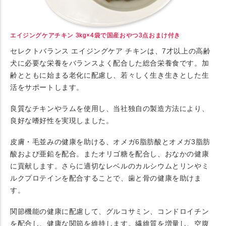
エイジングケアチキン 3kg×4袋で国産おやつ3点おまけ付き
セレクトバランス エイジングケア チキンは、7才以上の高齢
犬に必要な栄養をバランスよく配合した総合栄養食です。加
齢とともに始まる老化に配慮し、若々しく生き生きとした生
活をサポートします。
良質なチキンやラムを使用し、当社独自の製造方法により、
良好な嗜好性を実現しました。
皮膚・毛並みの健康を助ける、オメガ6脂肪酸とオメガ3脂肪
酸および亜鉛を配合。またオリゴ糖を配合し、おなかの健康
に貢献します。さらに適切なレベルのカルシウムとリンやミ
ルクプロテインを配合することで、歯と骨の健康を助けま
す。
関節機能の健康に配慮して、グルコサミン、コンドロイチン
を配合し、健康な関節を維持します。繊維質を増量し、空腹