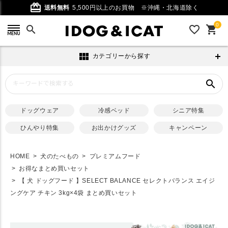
card_giftcard
送料無料
5,500円以上のお買物
※沖縄・北海道除く
0
search
favorite_outline
shopping_cart
view_module
カテゴリーから探す
search
ドッグウェア
冷感ベッド
シニア特集
ひんやり特集
お出かけグッズ
キャンペーン
HOME
犬のたべもの
プレミアムフード
お得なまとめ買いセット
【 犬 ドッグフード 】SELECT BALANCE セレクトバランス エイジ
ングケア チキン 3kg×4袋 まとめ買いセット