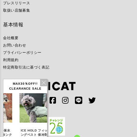
プレスリリース
取扱い店舗募集
基本情報
会社概要
お問い合わせ
プライバシーポリシー
利用規約
特定商取引法に基づく表記
MAX30％OFF!!
CLEARANCE SALE
IDOG ICE HOLD ネ
ICE HOLD フィッシ
テックタンク 遮熱
リフレッ
ッククーラー 保冷剤
ングベスト 保冷剤付
UVカット
付