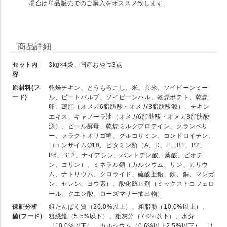
場合は単品販売でのご購入をオススメ致します。
商品詳細
セット内
3kg×4袋、国産おやつ3点
容
原材料(フ
乾燥チキン、とうもろこし、米、玄米、ソイビーンミー
ード)
ル、ビートパルプ、ソイビーンハル、乾燥ポテト、乾燥
卵、鶏脂（オメガ6脂肪酸・オメガ3脂肪酸源）、チキン
エキス、キャノーラ油（オメガ6脂肪酸・オメガ3脂肪酸
源）、ビール酵母、乾燥ミルクプロテイン、クランベリ
ー、フラクトオリゴ糖、グルコサミン、コンドロイチン、
コエンザイムQ10、ビタミン類（A、D、E、B1、B2、
B6、B12、ナイアシン、パントテン酸、葉酸、ビオチ
ン、コリン）、ミネラル類（カルシウム、リン、カリウ
ム、ナトリウム、クロライド、硫酸亜鉛、鉄、銅、マンガ
ン、セレン、ヨウ素）、酸化防止剤（ミックストコフェロ
ール、クエン酸、ローズマリー抽出物）
保証分析
粗たんぱく質（20.0%以上）、粗脂肪（10.0%以上）、
値(フード)
粗繊維（5.5%以下）、粗灰分（7.0%以下）、水分
（10.0%以下）、カルシウム（0.6%以上2.5%以下）、リ