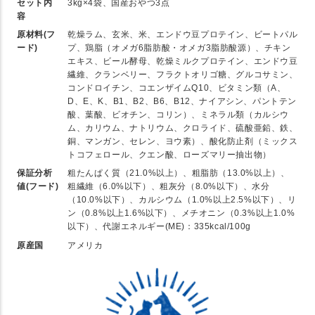
セット内
3kg×4袋、国産おやつ3点
容
原材料(フ
乾燥ラム、玄米、米、エンドウ豆プロテイン、ビートパル
ード)
プ、鶏脂（オメガ6脂肪酸・オメガ3脂肪酸源）、チキン
エキス、ビール酵母、乾燥ミルクプロテイン、エンドウ豆
繊維、クランベリー、フラクトオリゴ糖、グルコサミン、
コンドロイチン、コエンザイムQ10、ビタミン類（A、
D、E、K、B1、B2、B6、B12、ナイアシン、パントテン
酸、葉酸、ビオチン、コリン）、ミネラル類（カルシウ
ム、カリウム、ナトリウム、クロライド、硫酸亜鉛、鉄、
銅、マンガン、セレン、ヨウ素）、酸化防止剤（ミックス
トコフェロール、クエン酸、ローズマリー抽出物）
保証分析
粗たんぱく質（21.0%以上）、粗脂肪（13.0%以上）、
値(フード)
粗繊維（6.0%以下）、粗灰分（8.0%以下）、水分
（10.0%以下）、カルシウム（1.0%以上2.5%以下）、リ
ン（0.8%以上1.6%以下）、メチオニン（0.3%以上1.0%
以下）、代謝エネルギー(ME)：335kcal/100g
原産国
アメリカ