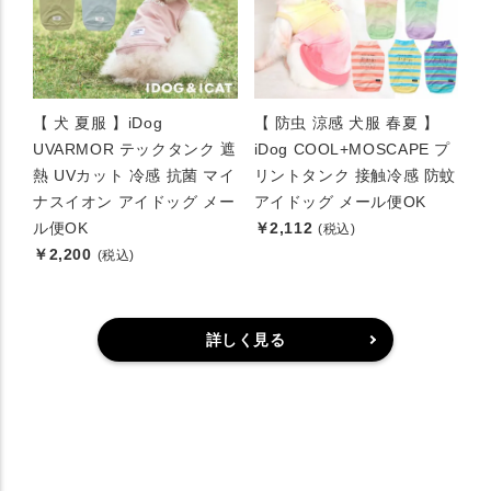
【 犬 夏服 】iDog
【 防虫 涼感 犬服 春夏 】
UVARMOR テックタンク 遮
iDog COOL+MOSCAPE プ
熱 UVカット 冷感 抗菌 マイ
リントタンク 接触冷感 防蚊
ナスイオン アイドッグ メー
アイドッグ メール便OK
ル便OK
￥2,112
(税込)
￥2,200
(税込)
詳しく見る