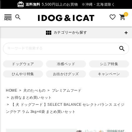
card_giftcard
送料無料
5,500円以上のお買物
※沖縄・北海道除く
0
search
favorite_outline
shopping_cart
view_module
カテゴリーから探す
search
ドッグウェア
冷感ベッド
シニア特集
ひんやり特集
お出かけグッズ
キャンペーン
HOME
犬のたべもの
プレミアムフード
お得なまとめ買いセット
【 犬 ドッグフード 】SELECT BALANCE セレクトバランス エイジ
ングケア ラム 3kg×4袋 まとめ買いセット