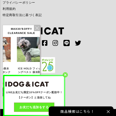
プライバシーポリシー
利用規約
特定商取引法に基づく表記
MAX30％OFF!!
CLEARANCE SALE
IDOG ICE HOLD ネ
ICE HOLD フィッシ
テックタンク 遮熱
リフレッ
ッククーラー 保冷剤
ングベスト 保冷剤付
UVカット
付
【20％OFF】3,168
【20％OFF】1,760
【20％OFF】2,200
【20％O
円(税込み)
円(税込み)
円(税込み)
円(
詳しく見る
詳しく見る
詳しく見る
詳し
LINEお友だち限定10%OFFクーポン配信中！
【クーポン】と送信してね
お友だち追加をする
商品検索はこちら！
©2021 株式会社ゼフィール All rights reserved.