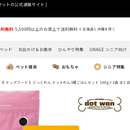
ットの公式通販サイト |
送料無料
5,500円以上のお買上で送料無料
※北海道と沖縄を除く
ベッド
お出かけ＆お散歩
ひんやり特集
UNAGE シニア向け
ペット寝具
おもちゃ
シニア特集
 犬 ドッグフード 】どっとわん ドットわん3種ごはんセット 500g×3袋 まと