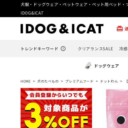
犬服・ドッグウェア・ペットウェア・ペット用ベッド・マ
IDOG&ICAT
card_giftcard
トレンドキーワード
error_outline
クリアランスSALE
冷感
ドッグウェア
HOME
犬のたべもの
プレミアムフード
ドットわん
【