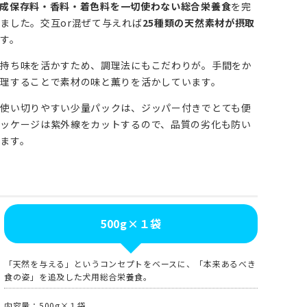
成保存料・香料・着色料を一切使わない総合栄養食
を完
ました。交互or混ぜて与えれば
25種類の天然素材が摂取
す。
の持ち味を活かすため、調理法にもこだわりが。手間をか
理することで素材の味と薫りを活かしています。
使い切りやすい少量パックは、ジッパー付きでとても便
ッケージは紫外線をカットするので、品質の劣化も防い
ます。
500g×１袋
「天然を与える」というコンセプトをベースに、「本来あるべき
食の姿」を追及した犬用総合栄養食。
内容量：500g×１袋