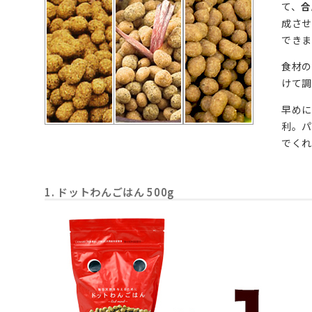
て、
合
成させ
できま
食材
けて調
早めに
利。パ
でくれ
1. ドットわんごはん 500g