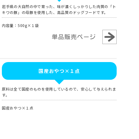
岩手県の大自然の中で育った、味が濃くしっかりした肉質の「ト
キワの豚」の母豚を使用した、高品質のドッグフードです。
内容量：500g×１袋
国産おやつ×１点
原料は全て国産のものを使用しているので、安心して与えられま
す。
国産おやつ×１点