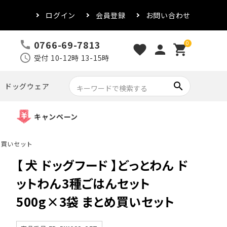
ログイン
会員登録
お問い合わせ
0766-69-7813
call
0
favorite
person
shopping_cart
schedule
受付 10-12時 13-15時
search
ドッグウェア
キャンペーン
め買いセット
【 犬 ドッグフード 】どっとわん ド
ットわん3種ごはんセット
500g×3袋 まとめ買いセット