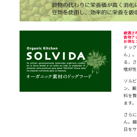
厳選さ
食物ア
お得な
ドッ
ん」
る、さ
嗜好性
ソルビ
ン、厳
料を
ます。
さら
ん。腸
日をサ