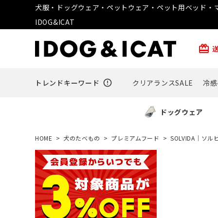
犬服・ドッグウェア・ペットウェア・ペット用ベッド・マ
IDOG&ICAT
card_giftcard
トレンドキーワード
error_outline
クリアランスSALE
冷感
ドッグウェア
HOME
犬のたべもの
プレミアムフード
SOLVIDA｜ソル