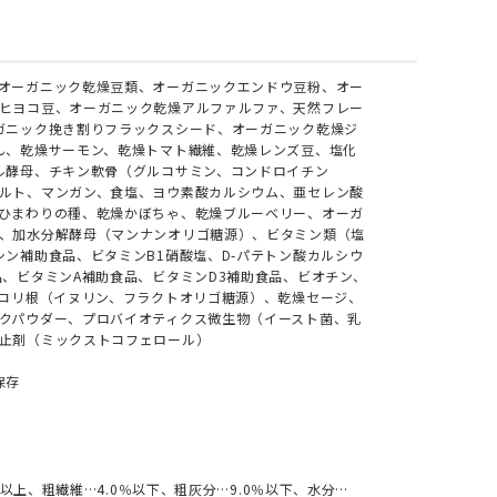
オーガニック乾燥豆類、オーガニックエンドウ豆粉、オー
ヒヨコ豆、オーガニック乾燥アルファルファ、天然フレー
ガニック挽き割りフラックスシード、オーガニック乾燥ジ
ん、乾燥サーモン、乾燥トマト繊維、乾燥レンズ豆、塩化
ル酵母、チキン軟骨（グルコサミン、コンドロイチン
ルト、マンガン、食塩、ヨウ素酸カルシウム、亜セレン酸
ひまわりの種、乾燥かぼちゃ、乾燥ブルーベリー、オーガ
、加水分解酵母（マンナンオリゴ糖源）、ビタミン類（塩
シン補助食品、ビタミンB1硝酸塩、D-パテトン酸カルシウ
品、ビタミンA補助食品、ビタミンD3補助食品、ビオチン、
チコリ根（イヌリン、フラクトオリゴ糖源）、乾燥セージ、
クパウダー、プロバイオティクス微生物（イースト菌、乳
止剤（ミックストコフェロール）
保存
％以上、粗繊維…4.0％以下、粗灰分…9.0％以下、水分…