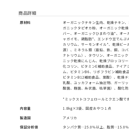
商品詳細
原材料
オーガニックチキン生肉、乾燥チキン、
ガニックタピオカ粉、オーガニック乾燥
バー、オーガニックひまわり油*、オー
ャガイモ、鶏脂肪*、エンドウ豆でんぷ
カリウム、サーモンオイル*、乾燥ビー
源）、ミネラル類（亜鉛、鉄、銅、コバ
ナトリウム）、タウリン、オーガニック
ニック乾燥にんじん、乾燥ブロッコリー
化コリン、ビタミンE補助食品、ナイア
ム、ビタミンB6、リボフラビン補助食
ビタミンB12補助食品、葉酸）、乾燥
乳酸、ユッカフォーム抽出物、ガーリッ
酸菌、麹菌、糸状菌、枯草菌）、酸化防
*ミックストコフェロールとクエン酸で
内容量
1.8kg×3袋、国産おやつ１点
製造国
アメリカ
保証分析値
タンパク質…25.0％以上、脂質…15.0