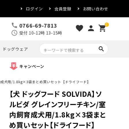
ログイン
会員登録
お問い合わせ
0766-69-7813
call
0
favorite
person
shopping_cart
schedule
受付 10-12時 13-15時
search
ドッグウェア
キャンペーン
育成犬用/1.8kg×3袋まとめ買いセット【ドライフード】
【犬 ドッグフード SOLVIDA】ソ
ルビダ グレインフリーチキン/室
内飼育成犬用/1.8kg×3袋まと
め買いセット【ドライフード】