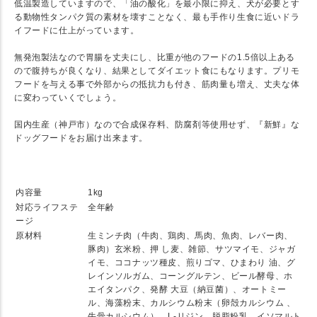
低温製造していますので、「油の酸化」を最小限に抑え、犬が必要とす
る動物性タンパク質の素材を壊すことなく、最も手作り生食に近いドラ
イフードに仕上がっています。
無発泡製法なので胃腸を丈夫にし、比重が他のフードの1.5倍以上ある
ので腹持ちが良くなり、結果としてダイエット食にもなります。プリモ
フードを与える事で外部からの抵抗力も付き、筋肉量も増え、丈夫な体
に変わっていくでしょう。
国内生産（神戸市）なので合成保存料、防腐剤等使用せず、『新鮮』な
ドッグフードをお届け出来ます。
★ SPEC
内容量
1kg
対応ライフステ
全年齢
ージ
原材料
生ミンチ肉（牛肉、鶏肉、馬肉、魚肉、レバー肉、
豚肉）玄米粉、押 し麦、雑節、サツマイモ、ジャガ
イモ、ココナッツ種皮、煎りゴマ、ひまわり 油、グ
レインソルガム、コーングルテン、ビール酵母、ホ
エイタンパク、発酵 大豆（納豆菌）、オートミー
ル、海藻粉末、カルシウム粉末（卵殻カルシウム 、
牛骨カルシウム）、L-リジン、脱脂粉乳、イソマルト