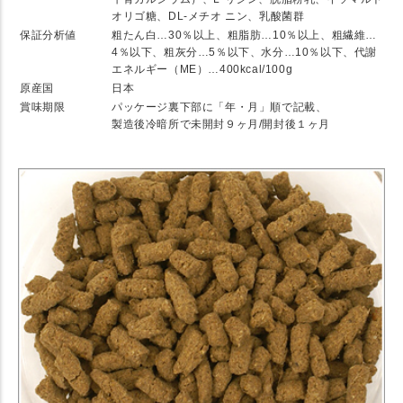
オリゴ糖、DL-メチオ ニン、乳酸菌群
保証分析値
粗たん白…30％以上、粗脂肪…10％以上、粗繊維…
4％以下、粗灰分…5％以下、水分…10％以下、代謝
エネルギー（ME）…400kcal/100g
原産国
日本
賞味期限
パッケージ裏下部に「年・月」順で記載、
製造後冷暗所で未開封９ヶ月/開封後１ヶ月
★ Detail