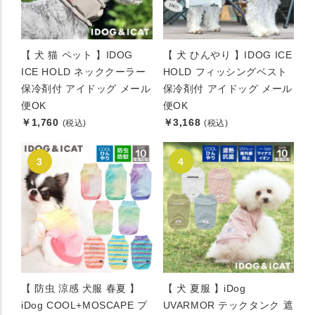
【 犬 猫 ペット 】IDOG
【 犬 ひんやり 】IDOG ICE
ICE HOLD ネッククーラー
HOLD フィッシングベスト
保冷剤付 アイドッグ メール
保冷剤付 アイドッグ メール
便OK
便OK
￥1,760
￥3,168
(税込)
(税込)
【 防虫 涼感 犬服 春夏 】
【 犬 夏服 】iDog
iDog COOL+MOSCAPE プ
UVARMOR テックタンク 遮