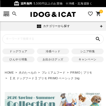
card_giftcard
送料無料
5,500円以上のお買物
※沖縄・北海道除く
0
search
favorite_outline
shopping_cart
view_module
カテゴリーから探す
search
ドッグウェア
冷感ベッド
シニア特集
ひんやり特集
お出かけグッズ
キャンペーン
HOME
犬のたべもの
プレミアムフード
PRIMO｜プリモ
【 犬 ドッグフード 】プリモ PRIMO ベーシック 1kg