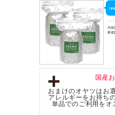
?P
内容
原産
国産お
おまけのオヤツはお
アレルギーをお持ち
単品でのご利用をオ