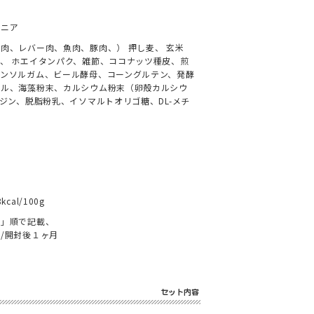
シニア
肉、レバー肉、魚肉、豚肉、） 押し麦、 玄米
、 ホエイタンパク、雑節、ココナッツ種皮、煎
ンソルガム、ビール酵母、コーングルテン、発酵
ール、海藻粉末、カルシウム粉末（卵殻カルシウ
リジン、脱脂粉乳、イソマルトオリゴ糖、DL-メチ
al/100g
月」順で記載、
/開封後１ヶ月