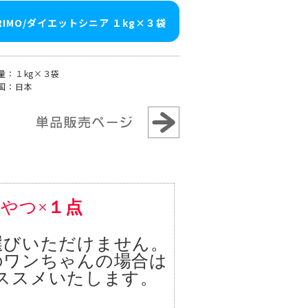
RIMO/ダイエットシニア １kg×３袋
量：１kg×３袋
国：日本
やつ×
１点
選びいただけません。
のワンちゃんの場合は
ススメいたします。