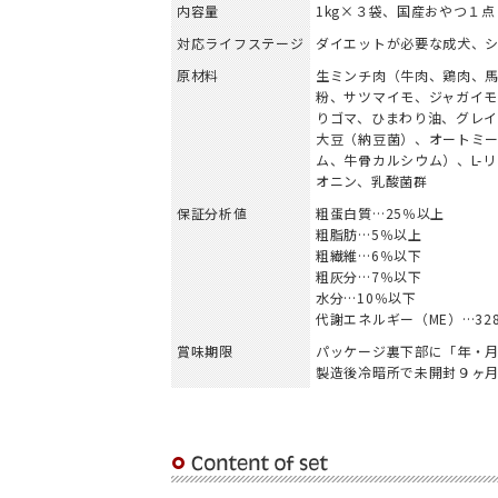
内容量
1kg×３袋、国産おやつ１点
対応ライフステージ
ダイエットが必要な成犬、
原材料
生ミンチ肉（牛肉、鶏肉、馬
粉、サツマイモ、ジャガイモ
りゴマ、ひまわり油、グレイ
大豆（納豆菌）、オートミ
ム、牛骨カルシウム）、L-
オニン、乳酸菌群
保証分析値
粗蛋白質…25％以上
粗脂肪…5％以上
粗繊維…6％以下
粗灰分…7％以下
水分…10％以下
代謝エネルギー（ME）…328kc
賞味期限
パッケージ裏下部に「年・
製造後冷暗所で未開封９ヶ月