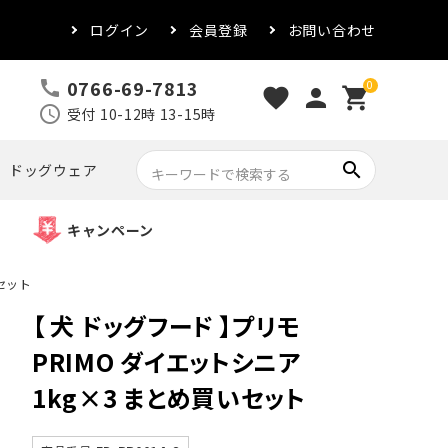
ログイン
会員登録
お問い合わせ
0766-69-7813
call
0
favorite
person
shopping_cart
schedule
受付 10-12時 13-15時
search
ドッグウェア
キャンペーン
いセット
【 犬 ドッグフード 】プリモ
PRIMO ダイエットシニア
1kg×3 まとめ買いセット