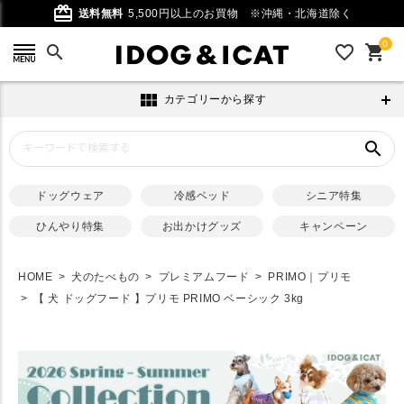
card_giftcard
送料無料
5,500円以上のお買物
※沖縄・北海道除く
0
search
favorite_outline
shopping_cart
view_module
カテゴリーから探す
search
ドッグウェア
冷感ベッド
シニア特集
ひんやり特集
お出かけグッズ
キャンペーン
HOME
犬のたべもの
プレミアムフード
PRIMO｜プリモ
【 犬 ドッグフード 】プリモ PRIMO ベーシック 3kg