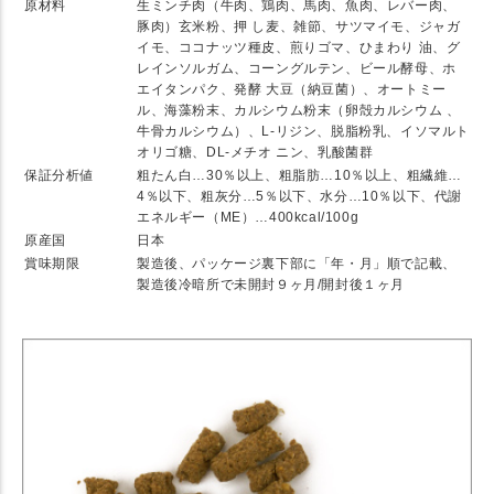
原材料
生ミンチ肉（牛肉、鶏肉、馬肉、魚肉、レバー肉、
豚肉）玄米粉、押 し麦、雑節、サツマイモ、ジャガ
イモ、ココナッツ種皮、煎りゴマ、ひまわり 油、グ
レインソルガム、コーングルテン、ビール酵母、ホ
エイタンパク、発酵 大豆（納豆菌）、オートミー
ル、海藻粉末、カルシウム粉末（卵殻カルシウム 、
牛骨カルシウム）、L-リジン、脱脂粉乳、イソマルト
オリゴ糖、DL-メチオ ニン、乳酸菌群
保証分析値
粗たん白…30％以上、粗脂肪…10％以上、粗繊維…
4％以下、粗灰分…5％以下、水分…10％以下、代謝
エネルギー（ME）…400kcal/100g
原産国
日本
賞味期限
製造後、パッケージ裏下部に「年・月」順で記載、
製造後冷暗所で未開封９ヶ月/開封後１ヶ月
★ Detail