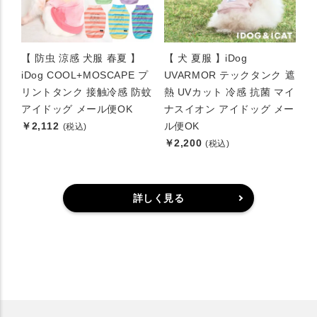
【 防虫 涼感 犬服 春夏 】
【 犬 夏服 】iDog
iDog COOL+MOSCAPE プ
UVARMOR テックタンク 遮
リントタンク 接触冷感 防蚊
熱 UVカット 冷感 抗菌 マイ
アイドッグ メール便OK
ナスイオン アイドッグ メー
￥2,112
ル便OK
(税込)
￥2,200
(税込)
詳しく見る