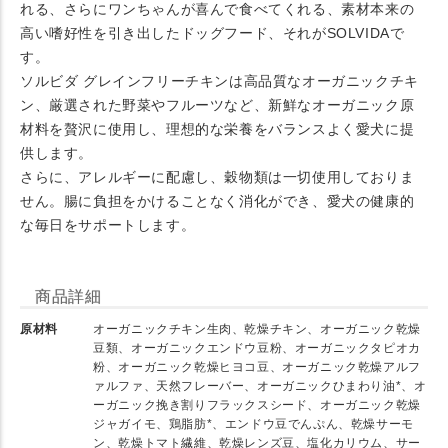
れる、さらにワンちゃんが喜んで食べてくれる、素材本来の
高い嗜好性を引き出したドッグフード、それがSOLVIDAで
す。
ソルビダ グレインフリーチキンは高品質なオーガニックチキ
ン、厳選された野菜やフルーツなど、新鮮なオーガニック原
材料を贅沢に使用し、理想的な栄養をバランスよく愛犬に提
供します。
さらに、アレルギーに配慮し、穀物類は一切使用しておりま
せん。腸に負担をかけることなく消化ができ、愛犬の健康的
な毎日をサポートします。
商品詳細
原材料
オーガニックチキン生肉、乾燥チキン、オーガニック乾燥
豆類、オーガニックエンドウ豆粉、オーガニックタピオカ
粉、オーガニック乾燥ヒヨコ豆、オーガニック乾燥アルフ
ァルファ、天然フレーバー、オーガニックひまわり油*、オ
ーガニック挽き割りフラックスシード、オーガニック乾燥
ジャガイモ、鶏脂肪*、エンドウ豆でんぷん、乾燥サーモ
ン、乾燥トマト繊維、乾燥レンズ豆、塩化カリウム、サー