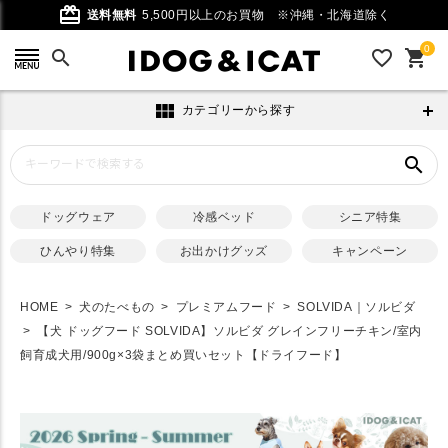
card_giftcard
送料無料
5,500円以上のお買物
※沖縄・北海道除く
0
search
favorite_outline
shopping_cart
view_module
カテゴリーから探す
search
ドッグウェア
冷感ベッド
シニア特集
ひんやり特集
お出かけグッズ
キャンペーン
HOME
犬のたべもの
プレミアムフード
SOLVIDA｜ソルビダ
【犬 ドッグフード SOLVIDA】ソルビダ グレインフリーチキン/室内
飼育成犬用/900g×3袋まとめ買いセット【ドライフード】