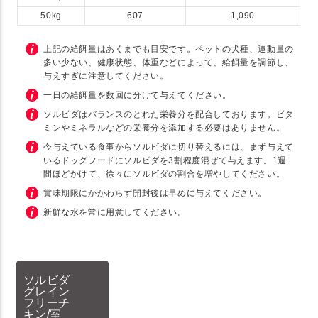
50kg
607
1,090
上記の給餌量はあくまでも目安です。ペットの犬種、運動量の
多い少ない、健康状態、体重などによって、給餌量を調節し、
与えすぎに注意してください。
一日の給餌量を数回に分けて与えてください。
ソルビダはバランスのとれた栄養分を配合しております。ビタ
ミンやミネラルなどの栄養分を添加する必要はありません。
今与えている食事からソルビダに切り替えるには、まず与えて
いるドッグフードにソルビダを3割程度混ぜて与えます。1週
間ほどかけて、徐々にソルビダの割合を増やしてください。
賞味期限にかかわらず開封後は早めに与えてください。
新鮮な水を常に用意してください。
ソルビダ
グレイン
フリーチ
キン/室