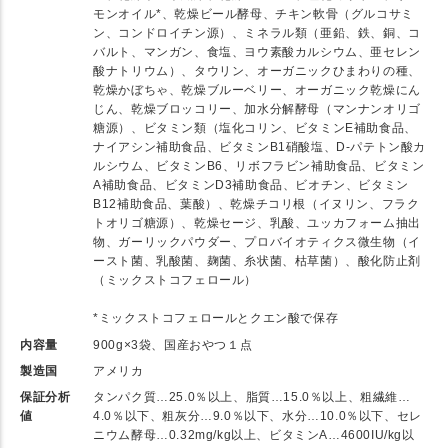
モンオイル*、乾燥ビール酵母、チキン軟骨（グルコサミ
ン、コンドロイチン源）、ミネラル類（亜鉛、鉄、銅、コ
バルト、マンガン、食塩、ヨウ素酸カルシウム、亜セレン
酸ナトリウム）、タウリン、オーガニックひまわりの種、
乾燥かぼちゃ、乾燥ブルーベリー、オーガニック乾燥にん
じん、乾燥ブロッコリー、加水分解酵母（マンナンオリゴ
糖源）、ビタミン類（塩化コリン、ビタミンE補助食品、
ナイアシン補助食品、ビタミンB1硝酸塩、D-パテトン酸カ
ルシウム、ビタミンB6、リボフラビン補助食品、ビタミン
A補助食品、ビタミンD3補助食品、ビオチン、ビタミン
B12補助食品、葉酸）、乾燥チコリ根（イヌリン、フラク
トオリゴ糖源）、乾燥セージ、乳酸、ユッカフォーム抽出
物、ガーリックパウダー、プロバイオティクス微生物（イ
ースト菌、乳酸菌、麹菌、糸状菌、枯草菌）、酸化防止剤
（ミックストコフェロール）
*ミックストコフェロールとクエン酸で保存
内容量
900g×3袋、国産おやつ１点
製造国
アメリカ
保証分析
タンパク質…25.0％以上、脂質…15.0％以上、粗繊維…
値
4.0％以下、粗灰分…9.0％以下、水分…10.0％以下、セレ
ニウム酵母…0.32mg/kg以上、ビタミンA…4600IU/kg以