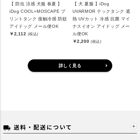
【 防虫 涼感 犬服 春夏 】
【 犬 夏服 】iDog
iDog COOL+MOSCAPE プ
UVARMOR テックタンク 遮
リントタンク 接触冷感 防蚊
熱 UVカット 冷感 抗菌 マイ
アイドッグ メール便OK
ナスイオン アイドッグ メー
￥2,112
ル便OK
(税込)
￥2,200
(税込)
詳しく見る
送料・配送について
local_shipping