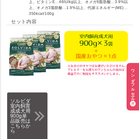
上、ビタミンE…46IU/kg以上、オメガ6脂肪酸…3.9%以
上、オメガ3脂肪酸…1.9%以上、代謝エネルギー(ME)…
350kcal/100g
セット内容
ワンダフルセール
ソルビダ
室内飼育
成成犬用
900g単
品販売は
こちらか
ら