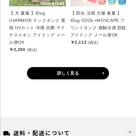
【 犬 夏服 】iDog
【 防虫 涼感 犬服 春夏 】
UVARMOR テックタンク 遮
iDog COOL+MOSCAPE プ
熱 UVカット 冷感 抗菌 マイ
リントタンク 接触冷感 防蚊
ナスイオン アイドッグ メー
アイドッグ メール便OK
ル便OK
￥2,112
(税込)
￥2,200
(税込)
詳しく見る
送料・配送について
local_shipping