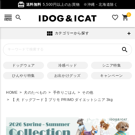
card_giftcard
送料無料
5,500円以上のお買物
※沖縄・北海道除く
0
search
favorite_outline
shopping_cart
view_module
カテゴリーから探す
search
ドッグウェア
冷感ベッド
シニア特集
ひんやり特集
お出かけグッズ
キャンペーン
HOME
犬のたべもの
手作りごはん
その他
【 犬 ドッグフード 】プリモ PRIMO ダイエットシニア 3kg