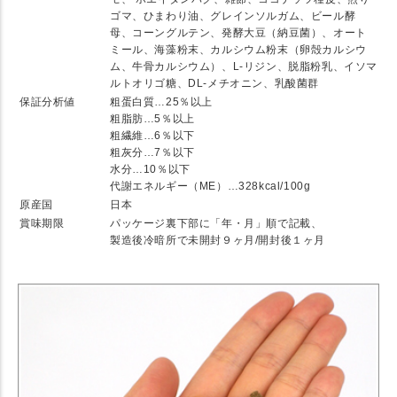
ゴマ、ひまわり油、グレインソルガム、ビール酵
母、コーングルテン、発酵大豆（納豆菌）、オート
ミール、海藻粉末、カルシウム粉末（卵殻カルシウ
ム、牛骨カルシウム）、L-リジン、脱脂粉乳、イソマ
ルトオリゴ糖、DL-メチオニン、乳酸菌群
保証分析値
粗蛋白質…25％以上
粗脂肪…5％以上
粗繊維…6％以下
粗灰分…7％以下
水分…10％以下
代謝エネルギー（ME）…328kcal/100g
原産国
日本
賞味期限
パッケージ裏下部に「年・月」順で記載、
製造後冷暗所で未開封９ヶ月/開封後１ヶ月
★ Detail