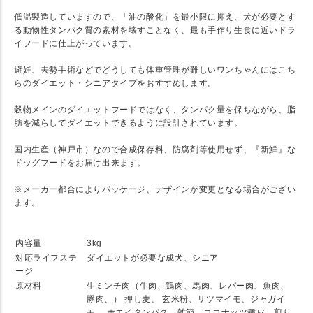
低温製造していますので、「油の酸化」を最小限に抑え、犬が必要とす
る動物性タンパク質の素材を壊すことなく、最も手作り生食に近いドラ
イフードに仕上がっています。
避妊、去勢手術などでどうしても体重管理が難しいワンちゃんにはこち
らのダイエット・シニアタイプをおすすめします。
穀物メインのダイエットフードではなく、タンパク量を保ちながら、脂
肪を減らしてダイエットできるように設計されています。
国内生産（神戸市）なので合成保存料、防腐剤等使用せず、『新鮮』な
ドッグフードをお届け出来ます。
※メーカー都合によりパッケージ、デザインが変更となる場合がござい
ます。
★ SPEC
内容量
3kg
対応ライフステ
ダイエットが必要な成犬、シニア
ージ
原材料
生ミンチ肉（牛肉、鶏肉、馬肉、レバー肉、魚肉、
豚肉、） 押し麦、 玄米粉、サツマイモ、ジャガイ
モ、 ホエイタンパク、雑節、ココナッツ種皮、煎り