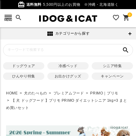
card_giftcard
送料無料
5,500円以上のお買物
※沖縄・北海道除く
0
search
favorite_outline
shopping_cart
view_module
カテゴリーから探す
search
ドッグウェア
冷感ベッド
シニア特集
ひんやり特集
お出かけグッズ
キャンペーン
HOME
犬のたべもの
プレミアムフード
PRIMO｜プリモ
【 犬 ドッグフード 】プリモ PRIMO ダイエットシニア 1kg×3 まと
め買いセット