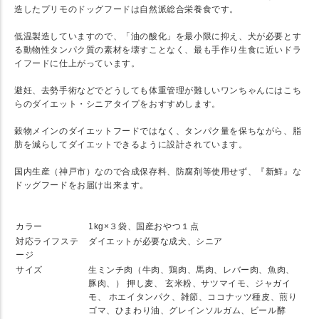
造したプリモのドッグフードは自然派総合栄養食です。
低温製造していますので、「油の酸化」を最小限に抑え、犬が必要とす
る動物性タンパク質の素材を壊すことなく、最も手作り生食に近いドラ
イフードに仕上がっています。
避妊、去勢手術などでどうしても体重管理が難しいワンちゃんにはこち
らのダイエット・シニアタイプをおすすめします。
穀物メインのダイエットフードではなく、タンパク量を保ちながら、脂
肪を減らしてダイエットできるように設計されています。
国内生産（神戸市）なので合成保存料、防腐剤等使用せず、『新鮮』な
ドッグフードをお届け出来ます。
★ SPEC
カラー
1kg×３袋、国産おやつ１点
対応ライフステ
ダイエットが必要な成犬、シニア
ージ
サイズ
生ミンチ肉（牛肉、鶏肉、馬肉、レバー肉、魚肉、
豚肉、） 押し麦、 玄米粉、サツマイモ、ジャガイ
モ、 ホエイタンパク、雑節、ココナッツ種皮、煎り
ゴマ、ひまわり油、グレインソルガム、ビール酵