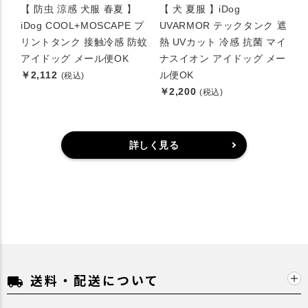
【 防虫 涼感 犬服 春夏 】
【 犬 夏服 】iDog
iDog COOL+MOSCAPE プ
UVARMOR テックタンク 遮
リントタンク 接触冷感 防蚊
熱 UVカット 冷感 抗菌 マイ
アイドッグ メール便OK
ナスイオン アイドッグ メー
￥2,112
ル便OK
(税込)
￥2,200
(税込)
詳しく見る
送料・配送について
local_shipping