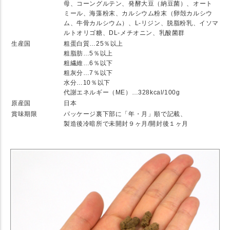
母、コーングルテン、発酵大豆（納豆菌）、オート
ミール、海藻粉末、カルシウム粉末（卵殻カルシウ
ム、牛骨カルシウム）、L-リジン、脱脂粉乳、イソマ
ルトオリゴ糖、DL-メチオニン、乳酸菌群
生産国
粗蛋白質…25％以上
粗脂肪…5％以上
粗繊維…6％以下
粗灰分…7％以下
水分…10％以下
代謝エネルギー（ME）…328kcal/100g
原産国
日本
賞味期限
パッケージ裏下部に「年・月」順で記載、
製造後冷暗所で未開封９ヶ月/開封後１ヶ月
★ Detail