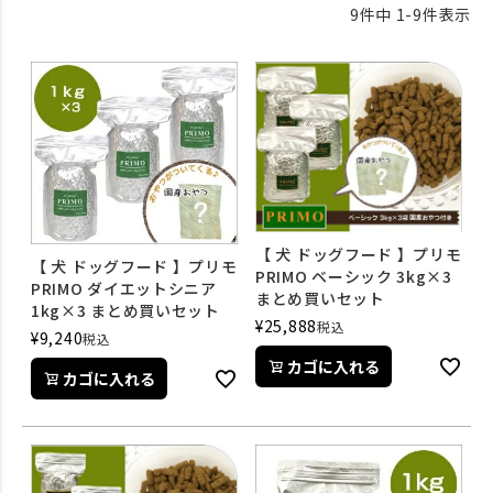
9
件中
1
-
9
件表示
【 犬 ドッグフード 】プリモ
【 犬 ドッグフード 】プリモ
PRIMO ベーシック 3kg×3
PRIMO ダイエットシニア
まとめ買いセット
1kg×3 まとめ買いセット
¥
25,888
税込
¥
9,240
税込
カゴに入れる
カゴに入れる