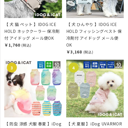
【 犬 猫 ペット 】IDOG ICE
【 犬 ひんやり 】IDOG ICE
HOLD ネッククーラー 保冷剤
HOLD フィッシングベスト 保
付 アイドッグ メール便OK
冷剤付 アイドッグ メール便
￥1,760
OK
(税込)
￥3,168
(税込)
【 防虫 涼感 犬服 春夏 】iDog
【 犬 夏服 】iDog UVARMOR