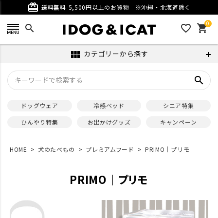
card_giftcard
送料無料
5,500円以上のお買物
※沖縄・北海道除く
0
search
favorite_outline
shopping_cart
カテゴリーから探す
view_module
search
ドッグウェア
冷感ベッド
シニア特集
ひんやり特集
お出かけグッズ
キャンペーン
HOME
犬のたべもの
プレミアムフード
PRIMO｜プリモ
PRIMO｜プリモ