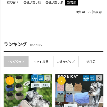
並び替え
価格が安い順
価格が高い順
新着順
9
件中
1
-
9
件表示
ランキング
RANKING
ドッグウェア
ペット寝具
お散歩グッズ
猫用品