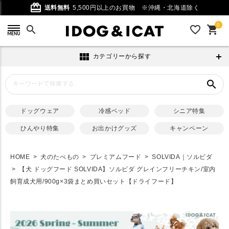
card_giftcard
送料無料
5,500円以上のお買物
※沖縄・北海道除く
0
search
favorite_outline
shopping_cart
view_module
カテゴリーから探す
search
ドッグウェア
冷感ベッド
シニア特集
ひんやり特集
お出かけグッズ
キャンペーン
HOME
犬のたべもの
プレミアムフード
SOLVIDA｜ソルビダ
【犬 ドッグフード SOLVIDA】ソルビダ グレインフリーチキン/室内
飼育成犬用/900g×3袋まとめ買いセット【ドライフード】