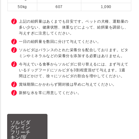
50kg
607
1,090
上記の給餌量はあくまでも目安です。ペットの犬種、運動量の
多い少ない、健康状態、体重などによって、給餌量を調節し、
与えすぎに注意してください。
一日の給餌量を数回に分けて与えてください。
ソルビダはバランスのとれた栄養分を配合しております。ビタ
ミンやミネラルなどの栄養分を添加する必要はありません。
今与えている食事からソルビダに切り替えるには、まず与えて
いるドッグフードにソルビダを3割程度混ぜて与えます。1週
間ほどかけて、徐々にソルビダの割合を増やしてください。
賞味期限にかかわらず開封後は早めに与えてください。
新鮮な水を常に用意してください。
ソルビダ
グレイン
フリーチ
キン/室