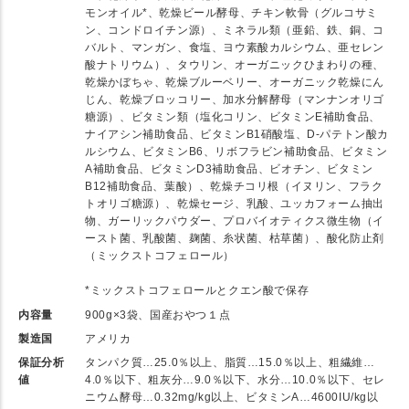
モンオイル*、乾燥ビール酵母、チキン軟骨（グルコサミ
ン、コンドロイチン源）、ミネラル類（亜鉛、鉄、銅、コ
バルト、マンガン、食塩、ヨウ素酸カルシウム、亜セレン
酸ナトリウム）、タウリン、オーガニックひまわりの種、
乾燥かぼちゃ、乾燥ブルーベリー、オーガニック乾燥にん
じん、乾燥ブロッコリー、加水分解酵母（マンナンオリゴ
糖源）、ビタミン類（塩化コリン、ビタミンE補助食品、
ナイアシン補助食品、ビタミンB1硝酸塩、D-パテトン酸カ
ルシウム、ビタミンB6、リボフラビン補助食品、ビタミン
A補助食品、ビタミンD3補助食品、ビオチン、ビタミン
B12補助食品、葉酸）、乾燥チコリ根（イヌリン、フラク
トオリゴ糖源）、乾燥セージ、乳酸、ユッカフォーム抽出
物、ガーリックパウダー、プロバイオティクス微生物（イ
ースト菌、乳酸菌、麹菌、糸状菌、枯草菌）、酸化防止剤
（ミックストコフェロール）
*ミックストコフェロールとクエン酸で保存
内容量
900g×3袋、国産おやつ１点
製造国
アメリカ
保証分析
タンパク質…25.0％以上、脂質…15.0％以上、粗繊維…
値
4.0％以下、粗灰分…9.0％以下、水分…10.0％以下、セレ
ニウム酵母…0.32mg/kg以上、ビタミンA…4600IU/kg以