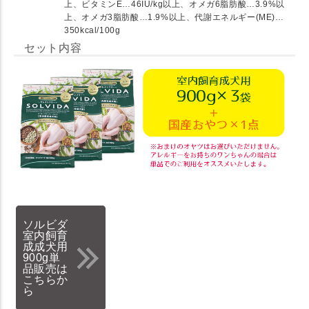
上、ビタミンE…46IU/kg以上、オメガ6脂肪酸…3.9%以
上、オメガ3脂肪酸…1.9%以上、代謝エネルギー(ME)…
350kcal/100g
セット内容
ソルビダ
室内飼育
成成犬用
900g単
品販売は
こちらか
ら