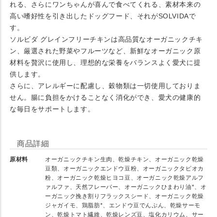
れる、さらにワンちゃんが喜んで食べてくれる、素材本来の
高い嗜好性を引き出したドッグフード、それがSOLVIDAで
す。
ソルビダ グレインフリーチキンは高品質なオーガニックチキ
ン、厳選された野菜やフルーツなど、新鮮なオーガニック原
材料を贅沢に使用し、理想的な栄養をバランスよく愛犬に提
供します。
さらに、アレルギーに配慮し、穀物類は一切使用しておりま
せん。腸に負担をかけることなく消化ができ、愛犬の健康的
な毎日をサポートします。
商品詳細
原材料
オーガニックチキン生肉、乾燥チキン、オーガニック乾燥
豆類、オーガニックエンドウ豆粉、オーガニックタピオカ
粉、オーガニック乾燥ヒヨコ豆、オーガニック乾燥アルフ
ァルファ、天然フレーバー、オーガニックひまわり油*、オ
ーガニック挽き割りフラックスシード、オーガニック乾燥
ジャガイモ、鶏脂肪*、エンドウ豆でんぷん、乾燥サーモ
ン、乾燥トマト繊維、乾燥レンズ豆、塩化カリウム、サー