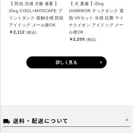
【 防虫 涼感 犬服 春夏 】
【 犬 夏服 】iDog
iDog COOL+MOSCAPE プ
UVARMOR テックタンク 遮
リントタンク 接触冷感 防蚊
熱 UVカット 冷感 抗菌 マイ
アイドッグ メール便OK
ナスイオン アイドッグ メー
￥2,112
ル便OK
(税込)
￥2,200
(税込)
詳しく見る
送料・配送について
local_shipping